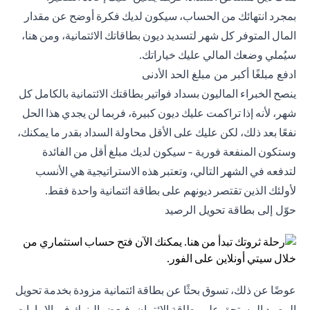
بمجرد انتهائك من الحساب، سيكون لديك فكرة أوضح عن مقدار
المال المتوفر كل شهر لتسديد ديون بطاقاتك الائتمانية، ومن هنا،
سيُملي وضعك المالي عليك خياراتك.
ادفع مبلغًا أكبر من مبلغ الحد الأدنى
ينصح الخبراء الماليون بسداد فواتير بطاقتك الائتمانية بالكامل كل
شهر، لأنه إذا تراكمت عليك ديون كبيرة، فربما لن يجدي هذا الحل
نفعًا بعد ذلك، لكن عليك على الأقل محاولة السداد بقدر ما يمكنك،
وستكون المنفعة فورية - سيكون لديك مبلغ أقل من الفائدة
لتدفعه في الشهر التالي، وتعتبر هذه الاستراتيجية هي الأنسب
لأولئك الذين تقتصر ديونهم على بطاقة ائتمانية واحدة فقط.
حوّل إلى بطاقة تحويل الرصيد
عوضًا عن ذلك، تسوق بحثًا عن بطاقة ائتمانية مزودة بخدمة تحويل
الرصيد المستحق على بطاقة الائتمان، فبعض البنوك في الإمارات