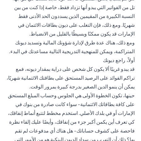
تل من الفواتير التي يبدو أنها تزداد فقط، خاصة إذا كنت من بين
النسبة الكبيرة من المقيمين الذين يسددون الحد الأدنى فقط
شهريًا. ومع ذلك، فإن التغلب على ديون بطاقات الائتمان في
الإمارات قد يكون ممكنًا وبسيطًا بالقليل من الانضباط.
ومع ذلك، هناك عدة طرق لإدارة شؤونك المالية وتسديد ديونك
المتراكمة، ويمكن للمنهجية التدريجية التالية مساعدتك في البدء.
أولاً، راجع ديونك
قد يبدو غريبًا ألا يكون كل شخص على دراية بمقدار ديونه، فمع
تراكم الفوائد على الرصيد المستحق على بطاقتك الائتمانية شهريًا،
يمكن أن ينمو الدين الصغير بدرجة كبيرة بمرور الوقت.
حينها، تكون الخطوة الأولى هي الجلوس وحساب المبلغ المستحق
على كافة بطاقاتك الائتمانية- سواء كانت صادرة من بنوك في
الإمارات أو في بلدك الأصلي. استخدم مخطط لتتبع أنماط إنفاقك،
كي تعرف أين يكمن أكبر جزء من إنفاقك، وأيضًا عليك إلقاء نظرة
فاحصة على كشوف حساباتك- هل هناك أي مدفوعات لم تقم
بها؟ ذلك أن التهرب من سداد الديون البنكية هو من الأمور التي