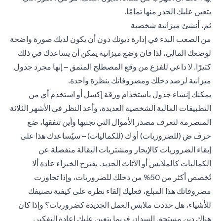
يتعين عليك الحذر منها تمامًا.
ثم، أنشئ ميزانية شخصية
من الصعب البدء في إدارة ديونك دون أن يكون لديك صورة واضحة
لوضعك المالي، لذا فان وضع ميزانية يمكن أن يساعدك في ذلك
كثيرًا. لا داعي للفزع من وقع المصطلح المنمق – إنها مجرد جدول
ميزانية لرصد دخلك ومصروفاتك بنظرة واحدة.
يمكنك إنشاء جدول باستخدام ورقة إكسل أو استخدم أي من
التطبيقات المالية الشخصية العديدة، وأعد النظر في الأشهر الثلاثة
المنصرمة لتعرف مصدر الأموال التي تجنيها وأين تنفقها، ضع
حرف ض (للضروريات) أو ك (للكماليات) – سيُساعدك هذا على
إبقاء الضروريات كالإيجار ومشتريات البقالة منفصلة عن
الكماليات كالملابس أو الأثاث الجديد. يقترح الخبراء عادة ألا
تُخصص أكثر من 50% من دخلك للضروريات، وإذا تجاوزت
مصروفاتك هذا المبلغ، فعليك إلقاء نظرة على كيفية تصنيفك
للأشياء، هل حددت ملابس العمل الجديدة كضروريات؟ وإذا كان
هناك دين مستحق السداد، فربما يتعين عليك إعادة التفكير.