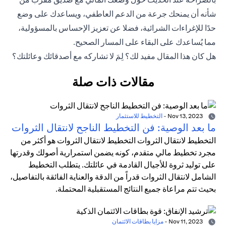
شأنه أن يمنحك جرعة من الدعم العاطفي، ويساعدك على وضع
حدًا للإغراءات الشرائية، فضلا عن تعزيز الإحساس بالمسؤولية،
مما يُساعدك على البقاء على المسار الصحيح.
هل كان هذا المقال مفيد لك؟ لِمَ لا تشاركه مع أصدقائك وعائلتك؟
مقالات ذات صلة
Nov 13, 2023
-
التخطيط للاستثمار
ما بعد الوصية: فن التخطيط الناجح لانتقال الثروات
التخطيط لانتقال الثروات التخطيط لانتقال الثروات هو أكثر من
مجرد تخطيط مالي متقدم، كونه يضمن استمرارية أصولك وقدرتها
على توليد ثروة للأجيال القادمة في عائلتك. يتطلب التخطيط
الشامل لانتقال الثروات قدراً من الدقة والعناية الفائقة بالتفاصيل،
بحيث تتم مراعاة جميع النتائج المستقبلية المحتملة.
Nov 11, 2023
-
مزايا بطاقات الائتمان