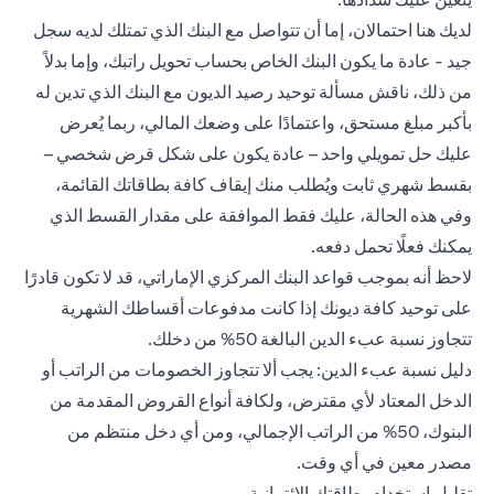
لديك هنا احتمالان، إما أن تتواصل مع البنك الذي تمتلك لديه سجل
جيد - عادة ما يكون البنك الخاص بحساب تحويل راتبك، وإما بدلاً
من ذلك، ناقش مسألة توحيد رصيد الديون مع البنك الذي تدين له
بأكبر مبلغ مستحق، واعتمادًا على وضعك المالي، ربما يُعرض
عليك حل تمويلي واحد – عادة يكون على شكل قرض شخصي –
بقسط شهري ثابت ويُطلب منك إيقاف كافة بطاقاتك القائمة،
وفي هذه الحالة، عليك فقط الموافقة على مقدار القسط الذي
يمكنك فعلًا تحمل دفعه.
لاحظ أنه بموجب قواعد البنك المركزي الإماراتي، قد لا تكون قادرًا
على توحيد كافة ديونك إذا كانت مدفوعات أقساطك الشهرية
تتجاوز نسبة عبء الدين البالغة 50% من دخلك.
دليل نسبة عبء الدين: يجب ألا تتجاوز الخصومات من الراتب أو
الدخل المعتاد لأي مقترض، ولكافة أنواع القروض المقدمة من
البنوك، 50% من الراتب الإجمالي، ومن أي دخل منتظم من
مصدر معين في أي وقت.
تقليل استخدام بطاقتك الائتمانية