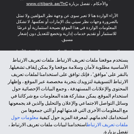
(opens in a new tab)
والأحكام ، تفضل بزيارة
www.citibank.ae/TnC
الآراء الواردة هنا لا تعبر سوى عن وجهة نظر المؤلفين ولا تمثل
بالضرورة وجهات نظر سيتي بنك الإمارات أو تعكسها. لا تشكل
المعلومات الواردة في هذا الموقع نصيحة استثمارية أو عرضًا
للاستثمار أو تقديم خدمات إدارية وتخضع للتعديل دون إشعار
مسبق.
لا يتم تقديم المنتجات والخدمات المذكورة في هذا الموقع للأفراد
المقيمين في الاتحاد الأوروبي أو المنطقة الاقتصادية الأوروبية أو
يستخدم موقعنا ملفات تعريف الارتباط. ملفات تعريف الارتباط
سويسرا أو غيرنسي أو جيرسي أو موناكو أو سان مارينو أو
الأساسية مطلوبة لأمان وسلامة موقعنا ولا يمكن إيقاف تشغيلها.
الفاتيكان أو جزيرة مان أو المملكة المتحدة أو خصوصية البيانات
بالنقر على 'موافق' ، فإنك توافق على استخدامنا لملفات تعريف
(لائحة حماية البيانات العامة \ قانون حماية البيانات الشخصية
الارتباط التسويقية لتزويدك بتجربة مخصصة عبر الموقع ، وإظهار
العامة \ قانون خصوصية نيوزيلندا). المحتوى الموجود في هذه
الصفحة ليس ولا ينبغي تفسيره على أنه عرض أو دعوة أو دعوة
المحتوى والإعلانات المستهدفة ، وجمع البيانات الإحصائية حول
لشراء أو بيع أي من المنتجات والخدمات المذكورة هنا لمثل هؤلاء
استخدام الموقع. يمكن مشاركة هذه المعلومات مع شركائنا في
الأفراد.
وسائل التواصل الاجتماعي والإعلان والتحليل والذين قد يجمعونها
مع المعلومات الأخرى التي قدمتها لهم أو التي جمعوها من
*GDPR – اللائحة العامة لحماية البيانات؛ * LGPD – Lei Geral de
استخدامك لخدماتهم. لمعرفة المزيد حول كيفية
معلومات حول
Proteção de Dados Pessoais ; *NZPA – قانون الخصوصية
النيوزيلندي
ملفات تعريف الارتباط
استخدامنا لبيانات ملفات تعريف الارتباط ،
تفضل بزيارة.