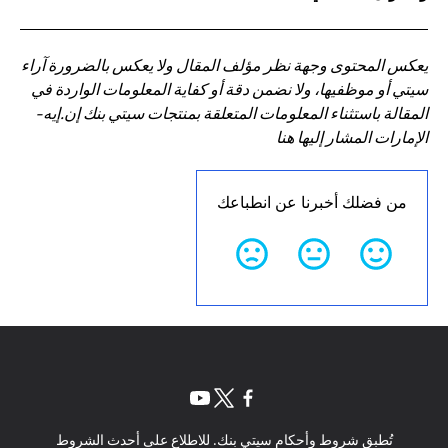
يعكس المحتوى وجهة نظر مؤلف المقال ولا يعكس بالضرورة آراء
سيتي أو موظفيها، ولا نضمن دقة أو كفاية المعلومات الواردة في
المقالة باستثناء المعلومات المتعلقة بمنتجات سيتي بنك إن.إيه-
الإمارات المشار إليها هنا
من فضلك أخبرنا عن انطباعك
(opens in a new tab)
(opens in a new tab)
(opens in a new tab)
تُطبق شروط وأحكام سيتي بنك. للاطلاع على أحدث الشروط