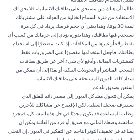
طالما أن هناك دين مستحق على بطاقتك الائتمانية، فلا يحق لك
الاستفادة من فترة السماح الخالية من الفوائد على مشترياتك
لمدة 30 يومًا، وهذا يعني أن حجم قرضك يزداد في كل مرة
تستخدم فيها بطاقتك، وهذا بدوره يؤدي إلى حرمانك من كسب أي
نقاط ولاء أو غيرها من المكافآت. إذا كنت مضطرًا إلى استخدام
بطاقتك، فاجعل استخدامها مقصورًا على الضروريات فقط
كمشتريات البقالة، وأدفع لأي شيء آخر عن طريق بطاقات
السحب المباشر أو التحويلات البنكية أو نقدًا إلى أن تتمكن من
سداد كافة الديون المستحقة على بطاقتك الائتمانية.
استعن بصديق للدعم
يمكن أن تتحول مشاكل الديون إلى مصدر دائم للقلق الذي
يستنزف صحتك العقلية. لكن الإفصاح عن مشاكلك للأخرين
وطلب المساعدة قد يكون مجديًا في حل هذه المشاكل، فمجرد
مناقشة وضعك المالي مع صديق أو فرد من العائلة يمكن أن
يساعد في تخفيف التوتر الناجم عن التفكير في الديون. إن التحلي
بالصراحة عند الحديث حول وضعك المالي مع صديق مقرب من