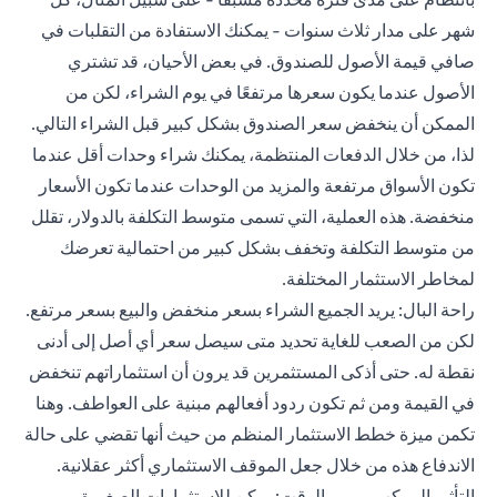
شهر على مدار ثلاث سنوات - يمكنك الاستفادة من التقلبات في
صافي قيمة الأصول للصندوق. في بعض الأحيان، قد تشتري
الأصول عندما يكون سعرها مرتفعًا في يوم الشراء، لكن من
الممكن أن ينخفض سعر الصندوق بشكل كبير قبل الشراء التالي.
لذا، من خلال الدفعات المنتظمة، يمكنك شراء وحدات أقل عندما
تكون الأسواق مرتفعة والمزيد من الوحدات عندما تكون الأسعار
منخفضة. هذه العملية، التي تسمى متوسط التكلفة بالدولار، تقلل
من متوسط التكلفة وتخفف بشكل كبير من احتمالية تعرضك
لمخاطر الاستثمار المختلفة.
راحة البال: يريد الجميع الشراء بسعر منخفض والبيع بسعر مرتفع.
لكن من الصعب للغاية تحديد متى سيصل سعر أي أصل إلى أدنى
نقطة له. حتى أذكى المستثمرين قد يرون أن استثماراتهم تنخفض
في القيمة ومن ثم تكون ردود أفعالهم مبنية على العواطف. وهنا
تكمن ميزة خطط الاستثمار المنظم من حيث أنها تقضي على حالة
الاندفاع هذه من خلال جعل الموقف الاستثماري أكثر عقلانية.
التأثير المركب بمرور الوقت: يمكن للاستثمارات الصغيرة