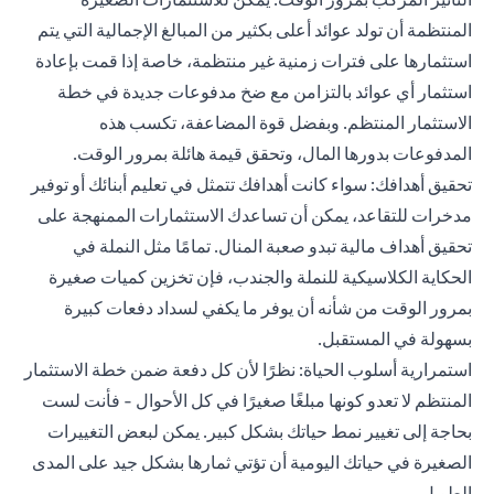
المنتظمة أن تولد عوائد أعلى بكثير من المبالغ الإجمالية التي يتم
استثمارها على فترات زمنية غير منتظمة، خاصة إذا قمت بإعادة
استثمار أي عوائد بالتزامن مع ضخ مدفوعات جديدة في خطة
الاستثمار المنتظم. وبفضل قوة المضاعفة، تكسب هذه
المدفوعات بدورها المال، وتحقق قيمة هائلة بمرور الوقت.
تحقيق أهدافك: سواء كانت أهدافك تتمثل في تعليم أبنائك أو توفير
مدخرات للتقاعد، يمكن أن تساعدك الاستثمارات الممنهجة على
تحقيق أهداف مالية تبدو صعبة المنال. تمامًا مثل النملة في
الحكاية الكلاسيكية للنملة والجندب، فإن تخزين كميات صغيرة
بمرور الوقت من شأنه أن يوفر ما يكفي لسداد دفعات كبيرة
بسهولة في المستقبل.
استمرارية أسلوب الحياة: نظرًا لأن كل دفعة ضمن خطة الاستثمار
المنتظم لا تعدو كونها مبلغًا صغيرًا في كل الأحوال - فأنت لست
بحاجة إلى تغيير نمط حياتك بشكل كبير. يمكن لبعض التغييرات
الصغيرة في حياتك اليومية أن تؤتي ثمارها بشكل جيد على المدى
الطويل.