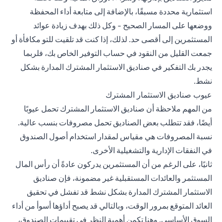
استثمارية محددة مسبقًا، بالإضافة إلى متابعة أداء المحفظة
ووضعها على المسار الصحيح - وكل ذلك بهدف زيادة عوائد
المستثمرين إلى أقصى حد. لذلك، إذا كنت قد تلقيت للتو مكافأة أو
جمعت القليل من النقود في حساب التوفير الخاص بك، فلربما
يجدر بك التفكير في صناديق الاستثمار المشترك المدارة بشكل
نشط.
عيوب صناديق الاستثمار المشترك
من المهم ملاحظة أن صناديق الاستثمار المشترك تحمل عيوبًا
أيضًا، فقد تتطلب بعض الصناديق تحمل مصروفات بنسب عالية.
نسبة المصروفات هي مقياس لمقدار استخدام أصول الصندوق
في النفقات الإدارية والتشغيلية الأخرى.
ثانيًا، على الرغم من أن المستثمرين يدركون عادةً أن رأس المال
المستثمر والعائدات المستقبلية غير مضمونة، فإن صناديق
الاستثمار المشترك المدارة بشكل نشط قد تفشل في تحقيق
العائد المتوقع بمرور الوقت، وبالتالي قد يصبح أداؤها أسوأ من أداء
السوق الأساسي. وهنا تكمن أهمية النظر في تقييمات الصندوق،