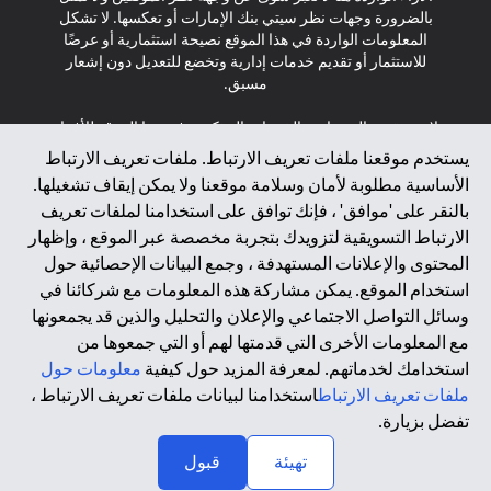
بالضرورة وجهات نظر سيتي بنك الإمارات أو تعكسها. لا تشكل
المعلومات الواردة في هذا الموقع نصيحة استثمارية أو عرضًا
للاستثمار أو تقديم خدمات إدارية وتخضع للتعديل دون إشعار
مسبق.
لا يتم تقديم المنتجات والخدمات المذكورة في هذا الموقع للأفراد
المقيمين في الاتحاد الأوروبي أو المنطقة الاقتصادية الأوروبية أو
يستخدم موقعنا ملفات تعريف الارتباط. ملفات تعريف الارتباط
سويسرا أو غيرنسي أو جيرسي أو موناكو أو سان مارينو أو
الأساسية مطلوبة لأمان وسلامة موقعنا ولا يمكن إيقاف تشغيلها.
الفاتيكان أو جزيرة مان أو المملكة المتحدة أو خصوصية البيانات
بالنقر على 'موافق' ، فإنك توافق على استخدامنا لملفات تعريف
(لائحة حماية البيانات العامة \ قانون حماية البيانات الشخصية
الارتباط التسويقية لتزويدك بتجربة مخصصة عبر الموقع ، وإظهار
العامة \ قانون خصوصية نيوزيلندا). المحتوى الموجود في هذه
الصفحة ليس ولا ينبغي تفسيره على أنه عرض أو دعوة أو دعوة
المحتوى والإعلانات المستهدفة ، وجمع البيانات الإحصائية حول
لشراء أو بيع أي من المنتجات والخدمات المذكورة هنا لمثل هؤلاء
استخدام الموقع. يمكن مشاركة هذه المعلومات مع شركائنا في
الأفراد.
وسائل التواصل الاجتماعي والإعلان والتحليل والذين قد يجمعونها
مع المعلومات الأخرى التي قدمتها لهم أو التي جمعوها من
*GDPR – اللائحة العامة لحماية البيانات؛ * LGPD – Lei Geral de
استخدامك لخدماتهم. لمعرفة المزيد حول كيفية
معلومات حول
Proteção de Dados Pessoais ; *NZPA – قانون الخصوصية
النيوزيلندي
ملفات تعريف الارتباط
استخدامنا لبيانات ملفات تعريف الارتباط ،
تفضل بزيارة.
↑
2025 citibank.ae
تهيئة
قبول