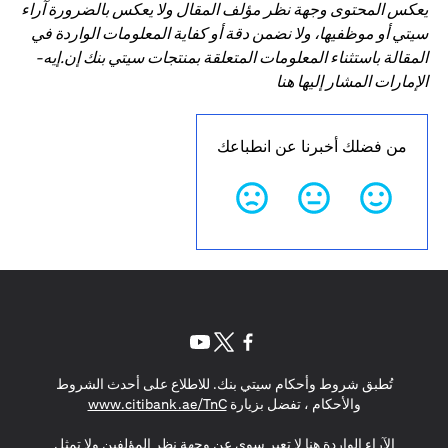
يعكس المحتوى وجهة نظر مؤلف المقال ولا يعكس بالضرورة آراء
سيتي أو موظفيها، ولا نضمن دقة أو كفاية المعلومات الواردة في
المقالة باستثناء المعلومات المتعلقة بمنتجات سيتي بنك إن.إيه-
الإمارات المشار إليها هنا
من فضلك أخبرنا عن انطباعك
opens in a new tab
opens in a new tab
opens in a new tab
تُطبق شروط وأحكام سيتي بنك. للاطلاع على أحدث الشروط
s in a new tab
والأحكام ، تفضل بزيارة
www.citibank.ae/TnC
الآراء الواردة هنا لا تعبر سوى عن وجهة نظر المؤلفين ولا تمثل