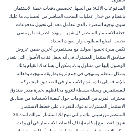
المدفوعات الآلية: من السهل تخصيص دفعات خطة الاستثمار
بانتظام من خلال عمليات السحب المباشر من الحساب. ما عليك
سوى توجيه المصرف الذي تتعامل معه إلى تحويل مدفوعات
خطة الاستثمار المنتظم كل شهر - وبهذه الطريقة، لن تنسى
تجنيب المبلغ المطلوب ولن يفوتك السداد.
تكمن ميزة تجميع أصولك مع مستثمرين آخرين ضمن عروض
صناديق الاستثمار المشترك في أنه يجعل فئات الأصول التي يتعذر
الوصول إليها في متناول يدك. يمكن أن يساعدك القيام بذلك
بشكل منتظم ومنهجي في جمع ثروة بطريقة منهجية وفعالة.
بالإضافة إلى ذلك، يقدم الاستثمار في الصناديق المشتركة
للمستثمرين وسيلة بسيطة لتنويع محافظهم بخبرة مدير صندوق
محترف. لمزيد من المعلومات حول كيفية الاستفادة من صناديق
الاستثمار المشترك، ندعوك للتعرف على خطط الاستثمار
المنتظم من سيتي بنك، والتي تتيح لك استثمار أموالك لمدة 36
شهرًا فقط، مع إمكانية إيقاف أقساط الاستثمار في أي وقت.
يمكن الاشتراك في خطة الاستثمار المنتظم أيضًا عبر جهازك