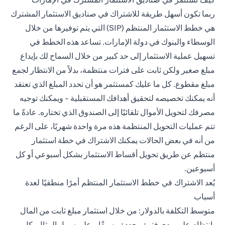
ربما تكون أسهل طريقة للاشتراك في صناديق الاستثمار المشترك
هي خطط الاستثمار المنتظم (SIP) التي يتم توفيرها من خلال
الوسطاء والبنوك في دولة الإمارات. تساعد هذه الخطط في
تسهيل عملية الاستثمار إلى حد كبير من خلال السماح لك بإيداع
مبلغ صغير ولكن ثابت على فترات منتظمة، بدلاً من الانتظار لجمع
مبلغ مقطوع. كل ما عليك كمستثمر هو أن تحدد المبلغ الذي تعتقد
أنه يمكنك تخصيصه لتحقيق أهدافك المستقبلية - ويمكنك توجيه
مصرفك لتحويل الأموال تلقائيًا إلى الصندوق الذي تختاره. عادةً ما
تتم عمليات التحويل المنتظمة هذه مرة واحدة شهريًا، على الرغم
من أنه في بعض الحالات يمكنك الاشتراك في خطة استثمار
منتظم عن طريق تحويل أقساط الاستثمار بشكل أسبوعي أو كل
أسبوعين.
يُعد الاشتراك في خطط الاستثمار المنتظم أمرًا منطقيًا لعدة
أسباب
متوسط التكلفة بالدولار: من خلال استثمار مبلغ ثابت من المال
بانتظام على مدى فترة محددة مسبقًا - على سبيل المثال، كل