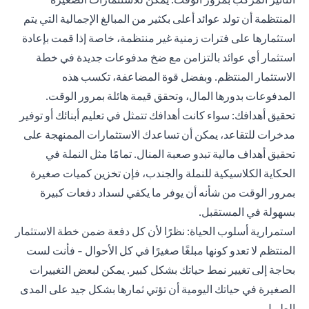
المنتظمة أن تولد عوائد أعلى بكثير من المبالغ الإجمالية التي يتم
استثمارها على فترات زمنية غير منتظمة، خاصة إذا قمت بإعادة
استثمار أي عوائد بالتزامن مع ضخ مدفوعات جديدة في خطة
الاستثمار المنتظم. وبفضل قوة المضاعفة، تكسب هذه
المدفوعات بدورها المال، وتحقق قيمة هائلة بمرور الوقت.
تحقيق أهدافك: سواء كانت أهدافك تتمثل في تعليم أبنائك أو توفير
مدخرات للتقاعد، يمكن أن تساعدك الاستثمارات الممنهجة على
تحقيق أهداف مالية تبدو صعبة المنال. تمامًا مثل النملة في
الحكاية الكلاسيكية للنملة والجندب، فإن تخزين كميات صغيرة
بمرور الوقت من شأنه أن يوفر ما يكفي لسداد دفعات كبيرة
بسهولة في المستقبل.
استمرارية أسلوب الحياة: نظرًا لأن كل دفعة ضمن خطة الاستثمار
المنتظم لا تعدو كونها مبلغًا صغيرًا في كل الأحوال - فأنت لست
بحاجة إلى تغيير نمط حياتك بشكل كبير. يمكن لبعض التغييرات
الصغيرة في حياتك اليومية أن تؤتي ثمارها بشكل جيد على المدى
الطويل.