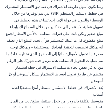
ربما تكون أسهل طريقة للاشتراك في صناديق الاستثمار المشترك
هي خطط الاستثمار المنتظم (SIP) التي يتم توفيرها من خلال
الوسطاء والبنوك في دولة الإمارات. تساعد هذه الخطط في
تسهيل عملية الاستثمار إلى حد كبير من خلال السماح لك بإيداع
مبلغ صغير ولكن ثابت على فترات منتظمة، بدلاً من الانتظار لجمع
مبلغ مقطوع. كل ما عليك كمستثمر هو أن تحدد المبلغ الذي تعتقد
أنه يمكنك تخصيصه لتحقيق أهدافك المستقبلية - ويمكنك توجيه
مصرفك لتحويل الأموال تلقائيًا إلى الصندوق الذي تختاره. عادةً ما
تتم عمليات التحويل المنتظمة هذه مرة واحدة شهريًا، على الرغم
من أنه في بعض الحالات يمكنك الاشتراك في خطة استثمار
منتظم عن طريق تحويل أقساط الاستثمار بشكل أسبوعي أو كل
أسبوعين.
يُعد الاشتراك في خطط الاستثمار المنتظم أمرًا منطقيًا لعدة
أسباب
متوسط التكلفة بالدولار: من خلال استثمار مبلغ ثابت من المال
بانتظام على مدى فترة محددة مسبقًا - على سبيل المثال، كل