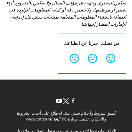
يعكس المحتوى وجهة نظر مؤلف المقال ولا يعكس بالضرورة آراء
سيتي أو موظفيها، ولا نضمن دقة أو كفاية المعلومات الواردة في
المقالة باستثناء المعلومات المتعلقة بمنتجات سيتي بنك إن.إيه-
الإمارات المشار إليها هنا
من فضلك أخبرنا عن انطباعك
opens in a new tab
opens in a new tab
opens in a new tab
تُطبق شروط وأحكام سيتي بنك. للاطلاع على أحدث الشروط
s in a new tab
والأحكام ، تفضل بزيارة
www.citibank.ae/TnC
الآراء الواردة هنا لا تعبر سوى عن وجهة نظر المؤلفين ولا تمثل