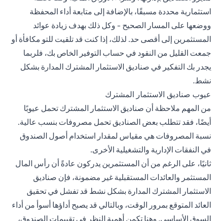
استثمارية محددة مسبقًا، بالإضافة إلى متابعة أداء المحفظة
ووضعها على المسار الصحيح - وكل ذلك بهدف زيادة عوائد
المستثمرين إلى أقصى حد. لذلك، إذا كنت قد تلقيت للتو مكافأة أو
جمعت القليل من النقود في حساب التوفير الخاص بك، فلربما
يجدر بك التفكير في صناديق الاستثمار المشترك المدارة بشكل
نشط.
عيوب صناديق الاستثمار المشترك
من المهم ملاحظة أن صناديق الاستثمار المشترك تحمل عيوبًا
أيضًا، فقد تتطلب بعض الصناديق تحمل مصروفات بنسب عالية.
نسبة المصروفات هي مقياس لمقدار استخدام أصول الصندوق
في النفقات الإدارية والتشغيلية الأخرى.
ثانيًا، على الرغم من أن المستثمرين يدركون عادةً أن رأس المال
المستثمر والعائدات المستقبلية غير مضمونة، فإن صناديق
الاستثمار المشترك المدارة بشكل نشط قد تفشل في تحقيق
العائد المتوقع بمرور الوقت، وبالتالي قد يصبح أداؤها أسوأ من أداء
السوق الأساسي. وهنا تكمن أهمية النظر في تقييمات الصندوق،