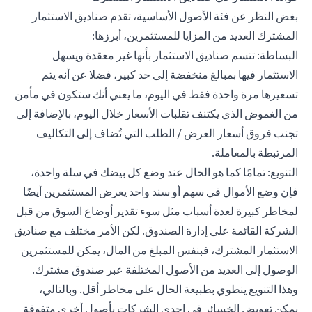
بغض النظر عن فئة الأصول الأساسية، تقدم صناديق الاستثمار
المشترك العديد من المزايا للمستثمرين، أبرزها:
البساطة: تتسم صناديق الاستثمار بأنها غير معقدة ويسهل
الاستثمار فيها بمبالغ منخفضة إلى حد كبير، فضلا عن أنه يتم
تسعيرها مرة واحدة فقط في اليوم، ما يعني أنك ستكون في مأمن
من الغموض الذي يكتنف تقلبات الأسعار خلال اليوم، بالإضافة إلى
تجنب فروق أسعار العرض / الطلب التي تُضاف إلى التكاليف
المرتبطة بالمعاملة.
التنويع: تمامًا كما هو الحال عند وضع كل بيضك في سلة واحدة،
فإن وضع الأموال في سهم أو سند واحد يعرض المستثمرين أيضًا
لمخاطر كبيرة لعدة أسباب مثل سوء تقدير أوضاع السوق من قبل
الشركة القائمة على إدارة الصندوق. لكن الأمر مختلف مع صناديق
الاستثمار المشترك، فبنفس المبلغ من المال، يمكن للمستثمرين
الوصول إلى العديد من الأصول المختلفة عبر صندوق مشترك.
وهذا التنويع ينطوي بطبيعة الحال على مخاطر أقل. وبالتالي،
يمكن تعويض الخسائر في إحدى الشركات بأصول أخرى متفوقة