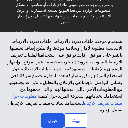
بالضرورة وجهات نظر سيتي بنك الإمارات أو تعكسها. لا تشكل
المعلومات الواردة في هذا الموقع نصيحة استثمارية أو عرضًا
للاستثمار أو تقديم خدمات إدارية وتخضع للتعديل دون إشعار
مسبق.
لا يتم تقديم المنتجات والخدمات المذكورة في هذا الموقع للأفراد
المقيمين في الاتحاد الأوروبي أو المنطقة الاقتصادية الأوروبية أو
يستخدم موقعنا ملفات تعريف الارتباط. ملفات تعريف الارتباط
سويسرا أو غيرنسي أو جيرسي أو موناكو أو سان مارينو أو
الأساسية مطلوبة لأمان وسلامة موقعنا ولا يمكن إيقاف تشغيلها.
الفاتيكان أو جزيرة مان أو المملكة المتحدة أو خصوصية البيانات
بالنقر على 'موافق' ، فإنك توافق على استخدامنا لملفات تعريف
(لائحة حماية البيانات العامة \ قانون حماية البيانات الشخصية
الارتباط التسويقية لتزويدك بتجربة مخصصة عبر الموقع ، وإظهار
العامة \ قانون خصوصية نيوزيلندا). المحتوى الموجود في هذه
الصفحة ليس ولا ينبغي تفسيره على أنه عرض أو دعوة أو دعوة
المحتوى والإعلانات المستهدفة ، وجمع البيانات الإحصائية حول
لشراء أو بيع أي من المنتجات والخدمات المذكورة هنا لمثل هؤلاء
استخدام الموقع. يمكن مشاركة هذه المعلومات مع شركائنا في
الأفراد.
وسائل التواصل الاجتماعي والإعلان والتحليل والذين قد يجمعونها
مع المعلومات الأخرى التي قدمتها لهم أو التي جمعوها من
*GDPR – اللائحة العامة لحماية البيانات؛ * LGPD – Lei Geral de
استخدامك لخدماتهم. لمعرفة المزيد حول كيفية
معلومات حول
Proteção de Dados Pessoais ; *NZPA – قانون الخصوصية
النيوزيلندي
ملفات تعريف الارتباط
استخدامنا لبيانات ملفات تعريف الارتباط ،
تفضل بزيارة.
↑
2025 citibank.ae
تهيئة
قبول