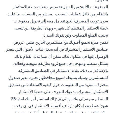
المدفوعات الآلية: من السهل تخصيص دفعات خطة الاستثمار
بانتظام من خلال عمليات السحب المباشر من الحساب. ما عليك
سوى توجيه المصرف الذي تتعامل معه إلى تحويل مدفوعات
خطة الاستثمار المنتظم كل شهر - وبهذه الطريقة، لن تنسى
تجنيب المبلغ المطلوب ولن يفوتك السداد.
تكمن ميزة تجميع أصولك مع مستثمرين آخرين ضمن عروض
صناديق الاستثمار المشترك في أنه يجعل فئات الأصول التي يتعذر
الوصول إليها في متناول يدك. يمكن أن يساعدك القيام بذلك
بشكل منتظم ومنهجي في جمع ثروة بطريقة منهجية وفعالة.
بالإضافة إلى ذلك، يقدم الاستثمار في الصناديق المشتركة
للمستثمرين وسيلة بسيطة لتنويع محافظهم بخبرة مدير صندوق
محترف. لمزيد من المعلومات حول كيفية الاستفادة من صناديق
الاستثمار المشترك، ندعوك للتعرف على خطط الاستثمار
المنتظم من سيتي بنك، والتي تتيح لك استثمار أموالك لمدة 36
شهرًا فقط، مع إمكانية إيقاف أقساط الاستثمار في أي وقت.
يمكن الاشتراك في خطة الاستثمار المنتظم أيضًا عبر جهازك