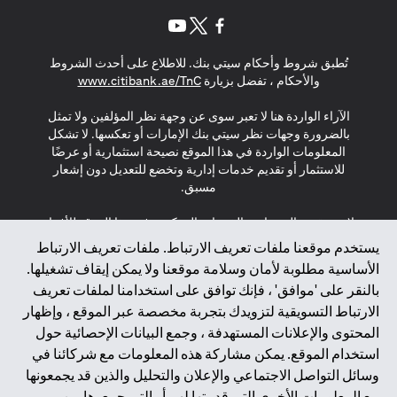
opens in a new tab
opens in a new tab
opens in a new tab
تُطبق شروط وأحكام سيتي بنك. للاطلاع على أحدث الشروط
s in a new tab
والأحكام ، تفضل بزيارة
www.citibank.ae/TnC
الآراء الواردة هنا لا تعبر سوى عن وجهة نظر المؤلفين ولا تمثل
بالضرورة وجهات نظر سيتي بنك الإمارات أو تعكسها. لا تشكل
المعلومات الواردة في هذا الموقع نصيحة استثمارية أو عرضًا
للاستثمار أو تقديم خدمات إدارية وتخضع للتعديل دون إشعار
مسبق.
لا يتم تقديم المنتجات والخدمات المذكورة في هذا الموقع للأفراد
المقيمين في الاتحاد الأوروبي أو المنطقة الاقتصادية الأوروبية أو
يستخدم موقعنا ملفات تعريف الارتباط. ملفات تعريف الارتباط
سويسرا أو غيرنسي أو جيرسي أو موناكو أو سان مارينو أو
الأساسية مطلوبة لأمان وسلامة موقعنا ولا يمكن إيقاف تشغيلها.
الفاتيكان أو جزيرة مان أو المملكة المتحدة أو خصوصية البيانات
بالنقر على 'موافق' ، فإنك توافق على استخدامنا لملفات تعريف
(لائحة حماية البيانات العامة \ قانون حماية البيانات الشخصية
الارتباط التسويقية لتزويدك بتجربة مخصصة عبر الموقع ، وإظهار
العامة \ قانون خصوصية نيوزيلندا). المحتوى الموجود في هذه
الصفحة ليس ولا ينبغي تفسيره على أنه عرض أو دعوة أو دعوة
المحتوى والإعلانات المستهدفة ، وجمع البيانات الإحصائية حول
لشراء أو بيع أي من المنتجات والخدمات المذكورة هنا لمثل هؤلاء
استخدام الموقع. يمكن مشاركة هذه المعلومات مع شركائنا في
الأفراد.
وسائل التواصل الاجتماعي والإعلان والتحليل والذين قد يجمعونها
مع المعلومات الأخرى التي قدمتها لهم أو التي جمعوها من