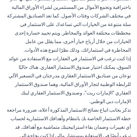
باحترافية وتجمع الأموال من المستثمرين لشراء الأوراق المالية
في مختلف الشركات وفئات الأصول. كما تعد الصناديق المشتركة
سلة متنوعة من الخيارات التي تساعدك على الاستثمار في
مخططات مختلفة العوائد والمخاطر. ويتم تحييد خسارة إحدى
الخيارات من خلال أرباح خيار أخرى، مما يقلل من عامل
المخاطرة في استثماراتك، وذلك نظرًا لتنوع هذه الأدوات.
إذا كنت ترغب في الاستثمار في العقارات مع الاستفادة من عوائد
السوق، يمكنك اختيار صندوق الاستثمار العقاري. هناك حاليًا
نوعان من صناديق الاستثمار العقاري مدرجتان في التسعير الآلي
للرابطة الوطنية لتجار الأوراق المالية، وهما صندوق الاستثمار
العقاري "الإمارات ريت"، وصندوق الاستثمار العقاري لبنك
الإمارات دبي الوطني.
تذكر بجانب اتباع نصائح الاستثمار المذكورة أعلاه، ضرورة مراجعة
خطة الاستثمار الخاصة بك بانتظام وأهدافك الاستثمارية لحساب
أي تغييرات وضمان بقاء استراتيجيتك متماشية مع أهدافك. قد
ترغب أيضًا في الاستعانة بمستشار مالي إذا كنت بحاجة إلى