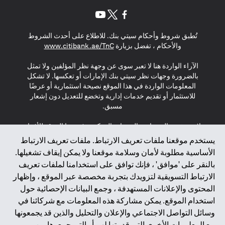
(opens in a new tab)
(opens in a new tab)
(opens in a new tab)
تُطبق شروط وأحكام سيتي بنك. للاطلاع على أحدث الشروط
(opens in a new tab)
والأحكام ، تفضل بزيارة
www.citibank.ae/TnC
الآراء الواردة هنا لا تعبر سوى عن وجهة نظر المؤلفين ولا تمثل
بالضرورة وجهات نظر سيتي بنك الإمارات أو تعكسها. لا تشكل
المعلومات الواردة في هذا الموقع نصيحة استثمارية أو عرضًا
للاستثمار أو تقديم خدمات إدارية وتخضع للتعديل دون إشعار
مسبق.
لا يتم تقديم المنتجات والخدمات المذكورة في هذا الموقع للأفراد
المقيمين في الاتحاد الأوروبي أو المنطقة الاقتصادية الأوروبية أو
يستخدم موقعنا ملفات تعريف الارتباط. ملفات تعريف الارتباط
سويسرا أو غيرنسي أو جيرسي أو موناكو أو سان مارينو أو
الأساسية مطلوبة لأمان وسلامة موقعنا ولا يمكن إيقاف تشغيلها.
الفاتيكان أو جزيرة مان أو المملكة المتحدة أو خصوصية البيانات
بالنقر على 'موافق' ، فإنك توافق على استخدامنا لملفات تعريف
(لائحة حماية البيانات العامة \ قانون حماية البيانات الشخصية
الارتباط التسويقية لتزويدك بتجربة مخصصة عبر الموقع ، وإظهار
العامة \ قانون خصوصية نيوزيلندا). المحتوى الموجود في هذه
الصفحة ليس ولا ينبغي تفسيره على أنه عرض أو دعوة أو دعوة
المحتوى والإعلانات المستهدفة ، وجمع البيانات الإحصائية حول
لشراء أو بيع أي من المنتجات والخدمات المذكورة هنا لمثل هؤلاء
استخدام الموقع. يمكن مشاركة هذه المعلومات مع شركائنا في
الأفراد.
وسائل التواصل الاجتماعي والإعلان والتحليل والذين قد يجمعونها
مع المعلومات الأخرى التي قدمتها لهم أو التي جمعوها من