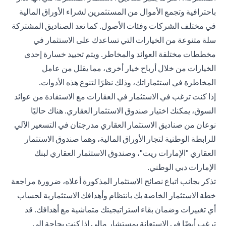
باحترافية وتجمع الأموال من المستثمرين لشراء الأوراق المالية
في مختلف الشركات وفئات الأصول. كما تعد الصناديق المشتركة
سلة متنوعة من الخيارات التي تساعدك على الاستثمار في
مخططات مختلفة العوائد والمخاطر. ويتم تحييد خسارة إحدى
الخيارات من خلال أرباح خيار أخرى، مما يقلل من عامل
المخاطرة في استثماراتك، وذلك نظرًا لتنوع هذه الأدوات.
إذا كنت ترغب في الاستثمار في العقارات مع الاستفادة من عوائد
السوق، يمكنك اختيار صندوق الاستثمار العقاري. هناك حاليًا
نوعان من صناديق الاستثمار العقاري مدرجتان في التسعير الآلي
للرابطة الوطنية لتجار الأوراق المالية، وهما صندوق الاستثمار
العقاري "الإمارات ريت"، وصندوق الاستثمار العقاري لبنك
الإمارات دبي الوطني.
تذكر بجانب اتباع نصائح الاستثمار المذكورة أعلاه، ضرورة مراجعة
خطة الاستثمار الخاصة بك بانتظام وأهدافك الاستثمارية لحساب
أي تغييرات وضمان بقاء استراتيجيتك متماشية مع أهدافك. قد
ترغب أيضًا في الاستعانة بمستشار مالي إذا كنت بحاجة إلى