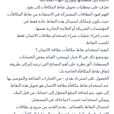
تعرّف على متطلبات تحويل نقاط المكافآت إلى نقود.
افهم قيود البطاقات المشتركة في الاستفادة من نقاط المكافآت،
حيث يكون بإمكانك استبدال هذه النقاط عادة فقط في
المؤسسات الشريكة أو العلامة التجارية نفسها.
تجنب إجراء عمليات شراء باستخدام بطاقات الائتمان فقط
لكسب النقاط.
كيفية استخدام نقاط مكافآت بطاقة الائتمان؟
مع وضع ذلك في الاعتبار (وبمجرد القيام ببعض الحسابات
البسيطة)، ألق نظرة على أهم النصائح التي ترشدكم إلى طريقة
إنفاق نقاط المكافأة الخاصة بك:
الحصول على استرداد نقدي – من الخيارات الشائعة والموصى بها
عند استخدام نقاط مكافأة بطاقة الائتمان هو
تحويل هذه النقاط
إلى نقود
. يتم إضافة المبلغ المحوّل إلى حسابك من قبل البنك،
ويمكن استخدامه حسب احتياجاتك في المستقبل.
استبدال النقاط بالقسائم - يقدم العديد من مزودي بطاقات
الائتمان قسائم كطريقة واحدة لاستبدال نقاط المكافآت. يمكن