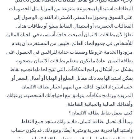
البطاقات استبدالها بمجموعة متنوعة من المزايا مثل الخصومات
على التسوق وحجوزات السفر، الاسترداد النقدي، الوصول إلى
الفعاليات الحصرية، أو استبدال النقاط بسلع أو بطاقات هدايا.
نظرًا لأن بطاقات الائتمان أصبحت حاجة أساسية في الحياة المالية
للأشخاص في جميع أنحاء العالم، فليس من المستغرب أن يقدم
مزودوا الخدمة عروضًا وصفقات جذابة للراغبين في الحصول على
بطاقة ائتمان. عادةً ما تكون معظم بطاقات الائتمان مصحوبة
بشكل من أشكال برامج المكافآت، التي تتيح لحاملها تجميع نقاط
يمكن استبدالها بعد ذلك مقابل السلع أو الهدايا أو أميال السفر أو
حتى استرداد النقود. لذلك، من المهم اختيار بطاقة الائتمان
المزودة ببرنامج مكافآت يتوافق مع احتياجاتك الشخصية، ورغباتك
وأهدافك المالية والحياتية الشاملة.
كيف تعمل نقاط بطاقة الائتمان؟
وبما أنك تحمل بطاقة ائتمان، فلا بد وانك ستجد جمع النقاط
واستبدالها تجربة مجزية ومثيرة أيضًا. ومع ذلك، قد يكون حساب
المبلغ الذي تحتاج إلى إنفاقه باستخدام بطاقة الائتمان ومن ثم