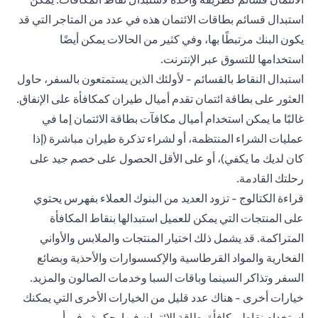
استبدال قسائم بطاقات الائتمان هذه في عدد من المتاجر التي قد
يكون البنك مرتبطًا بها، وفي كثير من الحالات يمكن أيضًا
استخدامها للتسوق عبر الإنترنت.
استبدال النقاط بالقسائم - لأولئك الذين يستمتعون بالسفر، حاول
العثور على بطاقة ائتمان تقدم أميال طيران كمكافأة على الإنفاق.
غالبًا ما يمكن استخدام أميال مكافآت بطاقة الائتمان إما في
عمليات الشراء المنتظمة، أو لشراء تذكرة طيران مباشرة (إذا
كان لديك ما يكفي)، أو على الأقل الحصول على خصم جيد على
رحلتك القادمة.
قراءة الكتالوج - تزود العديد من البنوك العملاء بفهرس يحتوي
على المنتجات التي يمكن للعميل استبدالها بنقاط المكافأة
المتراكمة. قد يشمل ذلك اختيار المنتجات والملابس والأواني
الفخارية والمواد القرطاسية والإكسسوارات والأحذية وبضائع
السفر وتذاكر السينما وباقات السبا وخدمات الصالون والمزيد.
خيارات أخرى - هناك عدد قليل من الخيارات الأخرى التي يمكنك
استخدام نقاط مكافأة
بطاقة الائتمان
فيها بحكمة وفي أمور