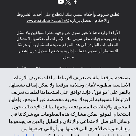
(opens in a new tab)
(opens in a new tab)
(opens in a new tab)
تُطبق شروط وأحكام سيتي بنك. للاطلاع على أحدث الشروط
(opens in a new tab)
والأحكام ، تفضل بزيارة
www.citibank.ae/TnC
الآراء الواردة هنا لا تعبر سوى عن وجهة نظر المؤلفين ولا تمثل
بالضرورة وجهات نظر سيتي بنك الإمارات أو تعكسها. لا تشكل
المعلومات الواردة في هذا الموقع نصيحة استثمارية أو عرضًا
للاستثمار أو تقديم خدمات إدارية وتخضع للتعديل دون إشعار
مسبق.
لا يتم تقديم المنتجات والخدمات المذكورة في هذا الموقع للأفراد
المقيمين في الاتحاد الأوروبي أو المنطقة الاقتصادية الأوروبية أو
يستخدم موقعنا ملفات تعريف الارتباط. ملفات تعريف الارتباط
سويسرا أو غيرنسي أو جيرسي أو موناكو أو سان مارينو أو
الأساسية مطلوبة لأمان وسلامة موقعنا ولا يمكن إيقاف تشغيلها.
الفاتيكان أو جزيرة مان أو المملكة المتحدة أو خصوصية البيانات
بالنقر على 'موافق' ، فإنك توافق على استخدامنا لملفات تعريف
(لائحة حماية البيانات العامة \ قانون حماية البيانات الشخصية
الارتباط التسويقية لتزويدك بتجربة مخصصة عبر الموقع ، وإظهار
العامة \ قانون خصوصية نيوزيلندا). المحتوى الموجود في هذه
الصفحة ليس ولا ينبغي تفسيره على أنه عرض أو دعوة أو دعوة
المحتوى والإعلانات المستهدفة ، وجمع البيانات الإحصائية حول
لشراء أو بيع أي من المنتجات والخدمات المذكورة هنا لمثل هؤلاء
استخدام الموقع. يمكن مشاركة هذه المعلومات مع شركائنا في
الأفراد.
وسائل التواصل الاجتماعي والإعلان والتحليل والذين قد يجمعونها
مع المعلومات الأخرى التي قدمتها لهم أو التي جمعوها من
*GDPR – اللائحة العامة لحماية البيانات؛ * LGPD – Lei Geral de
استخدامك لخدماتهم. لمعرفة المزيد حول كيفية
معلومات حول
Proteção de Dados Pessoais ; *NZPA – قانون الخصوصية