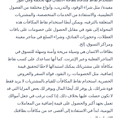
مفيدة/ مثل شراء الوقود، والتدريب، وأنواع مختلفة من الفصول
التعليمية، والاستفادة من الخدمات المتخصصة، والمشتريات
المتعلقة بالترفيه، ويمكن أيضًا استخدام نقاط المكافآت هذه
المحولة إلى نقود في مقابل الحصول على خصومات على باقات
العطلات، وحجوزات الفنادق، وشراء السلع في متاجر معينة
ومراكز التسوق، إلخ.
بطاقات الائتمان هي وسيلة مريحة وآمنة وسهلة للتسوق في
المتاجر الفعلية وعبر الإنترنت. كما أنها تساعدك على كسب نقاط
مكافأة على مشترياتك يمكنك استبدالها لاحقًا لتحقيق قيمة
إضافية، مثل الخصومات، رد النقود، فوائد السفر والعروض
الحصرية. استخدام نقاط المكافآت للقيام بالمشتريات لا يزيد فقط
قوة شرائك، بل يوفر لك أيضًا المال ويوفر لك بعض المزايا التي قد
لا تكون حصلت عليها بخلاف ذلك. إذا كنت ترغب في جعل أموالك
تعمل بجهد أكبر والحصول على قيمة إضافية من المعاملات
اليومية، ابدأ في الاستفادة إلى أقصى حد من مكافآت بطاقتك
الائتمانية اليوم.