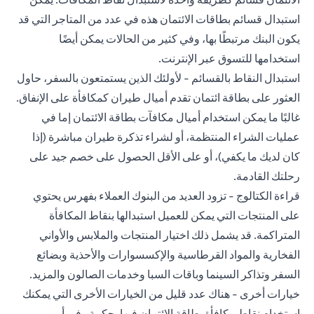
استبدال قسائم بطاقات الائتمان هذه في عدد من المتاجر التي قد
يكون البنك مرتبطًا بها، وفي كثير من الحالات يمكن أيضًا
استخدامها للتسوق عبر الإنترنت.
استبدال النقاط بالقسائم - لأولئك الذين يستمتعون بالسفر، حاول
العثور على بطاقة ائتمان تقدم أميال طيران كمكافأة على الإنفاق.
غالبًا ما يمكن استخدام أميال مكافآت بطاقة الائتمان إما في
عمليات الشراء المنتظمة، أو لشراء تذكرة طيران مباشرة (إذا
كان لديك ما يكفي)، أو على الأقل الحصول على خصم جيد على
رحلتك القادمة.
قراءة الكتالوج - تزود العديد من البنوك العملاء بفهرس يحتوي
على المنتجات التي يمكن للعميل استبدالها بنقاط المكافأة
المتراكمة. قد يشمل ذلك اختيار المنتجات والملابس والأواني
الفخارية والمواد القرطاسية والإكسسوارات والأحذية وبضائع
السفر وتذاكر السينما وباقات السبا وخدمات الصالون والمزيد.
خيارات أخرى - هناك عدد قليل من الخيارات الأخرى التي يمكنك
استخدام نقاط مكافأة
بطاقة الائتمان
فيها بحكمة وفي أمور