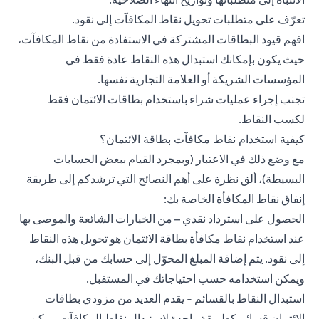
تعرّف على متطلبات تحويل نقاط المكافآت إلى نقود.
افهم قيود البطاقات المشتركة في الاستفادة من نقاط المكافآت،
حيث يكون بإمكانك استبدال هذه النقاط عادة فقط في
المؤسسات الشريكة أو العلامة التجارية نفسها.
تجنب إجراء عمليات شراء باستخدام بطاقات الائتمان فقط
لكسب النقاط.
كيفية استخدام نقاط مكافآت بطاقة الائتمان؟
مع وضع ذلك في الاعتبار (وبمجرد القيام ببعض الحسابات
البسيطة)، ألق نظرة على أهم النصائح التي ترشدكم إلى طريقة
إنفاق نقاط المكافأة الخاصة بك:
الحصول على استرداد نقدي – من الخيارات الشائعة والموصى بها
عند استخدام نقاط مكافأة بطاقة الائتمان هو
تحويل هذه النقاط
إلى نقود
. يتم إضافة المبلغ المحوّل إلى حسابك من قبل البنك،
ويمكن استخدامه حسب احتياجاتك في المستقبل.
استبدال النقاط بالقسائم - يقدم العديد من مزودي بطاقات
الائتمان قسائم كطريقة واحدة لاستبدال نقاط المكافآت. يمكن