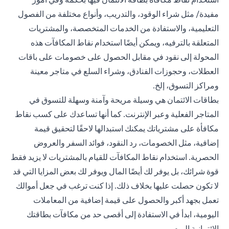
مفيدة/ مثل شراء الوقود، والتدريب، وأنواع مختلفة من الفصول
التعليمية، والاستفادة من الخدمات المتخصصة، والمشتريات
المتعلقة بالترفيه، ويمكن أيضًا استخدام نقاط المكافآت هذه
المحولة إلى نقود في مقابل الحصول على خصومات على باقات
العطلات، وحجوزات الفنادق، وشراء السلع في متاجر معينة
ومراكز التسوق، إلخ.
بطاقات الائتمان هي وسيلة مريحة وآمنة وسهلة للتسوق في
المتاجر الفعلية وعبر الإنترنت. كما أنها تساعدك على كسب نقاط
مكافأة على مشترياتك يمكنك استبدالها لاحقًا لتحقيق قيمة
إضافية، مثل الخصومات، رد النقود، فوائد السفر والعروض
الحصرية. استخدام نقاط المكافآت للقيام بالمشتريات لا يزيد فقط
قوة شرائك، بل يوفر لك أيضًا المال ويوفر لك بعض المزايا التي قد
لا تكون حصلت عليها بخلاف ذلك. إذا كنت ترغب في جعل أموالك
تعمل بجهد أكبر والحصول على قيمة إضافية من المعاملات
اليومية، ابدأ في الاستفادة إلى أقصى حد من مكافآت بطاقتك
الائتمانية اليوم.