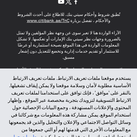
opens in a new tab
opens in a new tab
opens in a new tab
تُطبق شروط وأحكام سيتي بنك. للاطلاع على أحدث الشروط
s in a new tab
والأحكام ، تفضل بزيارة
www.citibank.ae/TnC
الآراء الواردة هنا لا تعبر سوى عن وجهة نظر المؤلفين ولا تمثل
بالضرورة وجهات نظر سيتي بنك الإمارات أو تعكسها. لا تشكل
المعلومات الواردة في هذا الموقع نصيحة استثمارية أو عرضًا
للاستثمار أو تقديم خدمات إدارية وتخضع للتعديل دون إشعار
مسبق.
لا يتم تقديم المنتجات والخدمات المذكورة في هذا الموقع للأفراد
المقيمين في الاتحاد الأوروبي أو المنطقة الاقتصادية الأوروبية أو
يستخدم موقعنا ملفات تعريف الارتباط. ملفات تعريف الارتباط
سويسرا أو غيرنسي أو جيرسي أو موناكو أو سان مارينو أو
الأساسية مطلوبة لأمان وسلامة موقعنا ولا يمكن إيقاف تشغيلها.
الفاتيكان أو جزيرة مان أو المملكة المتحدة أو خصوصية البيانات
بالنقر على 'موافق' ، فإنك توافق على استخدامنا لملفات تعريف
(لائحة حماية البيانات العامة \ قانون حماية البيانات الشخصية
الارتباط التسويقية لتزويدك بتجربة مخصصة عبر الموقع ، وإظهار
العامة \ قانون خصوصية نيوزيلندا). المحتوى الموجود في هذه
الصفحة ليس ولا ينبغي تفسيره على أنه عرض أو دعوة أو دعوة
المحتوى والإعلانات المستهدفة ، وجمع البيانات الإحصائية حول
لشراء أو بيع أي من المنتجات والخدمات المذكورة هنا لمثل هؤلاء
استخدام الموقع. يمكن مشاركة هذه المعلومات مع شركائنا في
الأفراد.
وسائل التواصل الاجتماعي والإعلان والتحليل والذين قد يجمعونها
مع المعلومات الأخرى التي قدمتها لهم أو التي جمعوها من
*GDPR – اللائحة العامة لحماية البيانات؛ * LGPD – Lei Geral de
استخدامك لخدماتهم. لمعرفة المزيد حول كيفية
معلومات حول
Proteção de Dados Pessoais ; *NZPA – قانون الخصوصية