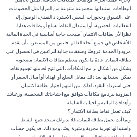
البطاقات استبدالها بمجموعة متنوعة من المزايا مثل الخصومات
على التسوق وحجوزات السفر، الاسترداد النقدي، الوصول إلى
الفعاليات الحصرية، أو استبدال النقاط بسلع أو بطاقات هدايا.
نظرًا لأن بطاقات الائتمان أصبحت حاجة أساسية في الحياة المالية
للأشخاص في جميع أنحاء العالم، فليس من المستغرب أن يقدم
مزودوا الخدمة عروضًا وصفقات جذابة للراغبين في الحصول على
بطاقة ائتمان. عادةً ما تكون معظم بطاقات الائتمان مصحوبة
بشكل من أشكال برامج المكافآت، التي تتيح لحاملها تجميع نقاط
يمكن استبدالها بعد ذلك مقابل السلع أو الهدايا أو أميال السفر أو
حتى استرداد النقود. لذلك، من المهم اختيار بطاقة الائتمان
المزودة ببرنامج مكافآت يتوافق مع احتياجاتك الشخصية، ورغباتك
وأهدافك المالية والحياتية الشاملة.
كيف تعمل نقاط بطاقة الائتمان؟
وبما أنك تحمل بطاقة ائتمان، فلا بد وانك ستجد جمع النقاط
واستبدالها تجربة مجزية ومثيرة أيضًا. ومع ذلك، قد يكون حساب
المبلغ الذي تحتاج إلى إنفاقه باستخدام بطاقة الائتمان ومن ثم