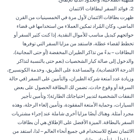
2. فوائد السفر لبطاقات الائتمان
ظهرت بطاقات الائتمان لأول مرة في الخمسينيات من القرن
الماضي، وكان المُراد تمكين العملاء من استخدامها في قضاء
حوائجهم كبديل مناسب للأموال النقدية. إذا كنت
كثير السفر
أو
تخطط لقضاء عطلة، فاستفد من مزايا السفر التي توفرها
البطاقات – بدءً من تذاكر الطيران المخفضة (أو حتى المجانية)،
والدخول إلى صالة كبار الشخصيات (نعم حتى بالنسبة لتذاكر
الدرجة الاقتصادية)، والمساعدة على الطريق، وخدمة الكونسيرج،
وزيادة عدد أمتعة شركة الطيران، والتأمين على السفر (في حالة
السرقة أو وقوع حادث، تضمن لك البطاقة الحصول على بعض
النفقات الشخصية لتدبير احتياجاتك الطارئة)؛ وتأمين تأجير
السيارات، وحماية الأمتعة المفقودة، وتأمين إلغاء الرحلة، وهذه
مجرد أمثلة. وهناك أيضًا مزايا أخرى شاملة عند إجراء مشتريات
السفر بالبطاقة. الميزة الأفضل على الإطلاق هي أن بطاقات
الائتمان تصلح للاستخدام في جميع أنحاء العالم – لذا، استفد من
مزاياها أينما تأخذك رحلتك.