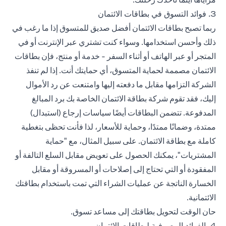
3. فوائد التسوق في بطاقات الائتمان
ربما تصبح بطاقات الائتمان أفضل صديق للمتسوق إذا ما رغب في
ذلك وأحسن استخدامها. وسواء كنت تشتري عبر الإنترنت أو في
المتجر أو عبر الهاتف أو أثناء السفر - خدمة أو منتج، فإن بطاقات
الائتمان مصممة لحماية المتسوق، أي حمايتك أنت. إذا لم تنفذ
الشركة التزامها مقابل ما دفعته إليها وامتنعت عن رد الأموال
إليك، فقد تقوم شركة بطاقة الائتمان الخاصة بك برد المبالغ
المدفوعة. تتضمن البطاقات أيضًا سياسات إرجاع (استبدال)
ممتدة، وضمانًا ممتدًا، وحماية للأسعار، لذا فأنت تحظى بتغطية
كاملة مع بطاقة الائتمان. على سبيل المثال، مع "حماية
المشتريات"، يمكنك الحصول على تعويض مقابل السلع التالفة أو
المفقودة أو التي تحتاج إلى إصلاحات أو المسروقة أو مقابل
الخسارة الناتجة عن عمليات الشراء التي تمت باستخدام بطاقتك
الائتمانية.
حان الوقت لتحويل بطاقتك إلى مساعد تسوق.
4. الفوائد المصرفية لبطاقات الائتمان