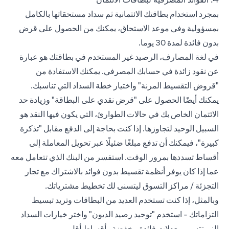
بمجرد استخدام بطاقتك الائتمانية ثم سداد مستحقاتها بالكامل
بمسؤولية وفي موعد الاستحاق، يمكنك من الحصول على قرض
بدون فائدة لمدة 30 يوما.
في لغة المصارف، الرصيد غير المستخدم في بطاقتك هو عبارة
عن نقود زائدة في حسابك المصرفي. يمكنك الاستفادة من
"قروض التقسيط المرنة" واختيار خطة السداد التي تناسبك.
يمكنك أيضًا الحصول على "قرض نقدي على البطاقة" وزيادة حد
الائتمان الخاص بك في حالات الطوارئ، التي يكون فيها النقد هو
السبيل الوحيد لتجاوزها. إذا كنت بحاجة إلى الدفع مقابل "تذكرة
كبيرة"، فيمكنك أن تدفع مبلغًا ضئيلًا عبر تحويل المعاملة إلى
أقساط تسددها بمرور الوقت. استفسر من البنك الذي تتعامل معه
عما إذا كان يوفر أنظمة تقسيط بدون فوائد بالاشتراك مع تجار
التجزئة / مراكز التسوق ليتسنى لك تخطيط مشترياتك.
وبالمثل، إذا كنت تستخدم العديد من البطاقات وتريد تبسيط
التزاماتك - استخدم "توحيد رصيد الديون" واختر خيارات السداد
الني تتسم بمعدلات فائدة مخفضة وأقساط أقل.