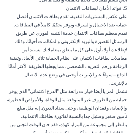
5. فوائد الأمان لبطاقات الائتمان
على عكس المشتريات النقدية، تقدم بطاقات الائتمان أفضل
حماية ضد الاحتيال والسرقة وتوفر تحكمًا كاملاً في البطاقات.
تقدم معظم بطاقات الائتمان خدمة التنبيه الفوري عن طريق
الرسائل القصيرة والبريد الإلكتروني والمكالمات أحيانًا، وذلك
لإطلاعك أولا بأول على كل ما يتعلق بمعاملاتك. يستند أمن
معاملات بطاقات الائتمان على نظام الحماية ثلاثي الأبعاد، وتقنية
الرقاقة ورقم التعريف الشخصي، مما يجعلها الطريقة الأكثر أمانًا
للدفع – سواءً عبر الإنترنت أوحتى في وضع عدم الاتصال
بالإنترنت.
تشمل المزايا أيضًا خيارات رائعة مثل "الدرع الائتماني" الذي يوفر
حماية من الظروف غير المتوقعة مثل الوفاة، والأمراض الخطيرة،
والإصابة، وفقدان الوظيفة، وحتى سداد الديون. إنه مثل مبلغ
تأمين صغير وضئيل جدا بالنسبة لفاتورة بطاقتك الائتمانية.
بالنظر إلى مجموعة من المزايا كهذه، فقد حان الوقت
لتجني من
بطاقاتك الائتمانية قيمة أكبر
مما كنت تعتقد أنه ممكن.