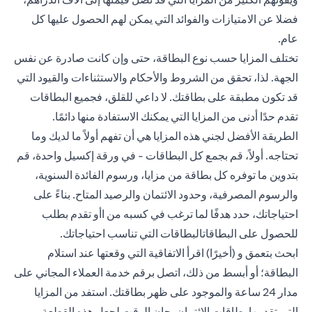
فضلا عن الامتيازات والفوائد التي يمكن لهم الحصول عليها كل
عام.
تختلف المزايا حسب نوع البطاقة، حتى وإن كانت صادرة عن نفس
الجهة. لذا، تحقق من الشروط والأحكام والاستثناءات والقيود التي
قد تكون مطبقة على بطاقتك. لا داعي للقلق، فجميع البطاقات
تقدم حدًا أدنى من المزايا التي يمكنك الاستفادة منها دائمًا.
الطريقة الأفضل لجني هذه المزايا هي أن تفهم أولاً ما لديك وما
تحتاجه. أولاً، قم بجمع كل البطاقات - في ورقة إكسيل واحدة، قم
بتدوين ما توفره كل بطاقة من مزايا، ورسوم الفائدة السنوية،
والرسوم المصرفية، وحدود الائتمان والرصيد المتاح. بناءً على
احتياجاتك، حدد هدفًا لما ترغب في كسبه من ا
أو تقدم بطلب
للحصول على البطاقات
البطاقات التي تناسب احتياجاتك.
ابحث بتعمق و (أخيرًا) اقرأ الاتفاقية التي وقعتها عند استلام
البطاقة؛ أو أبسط من ذلك، اتصل برقم خدمة العملاء المجاني على
مدار 24 ساعة والموجود على ظهر بطاقتك. استفد من المزايا
التي تقدمها بطاقات الائتمان. حان الوقت لجعل هذه القطعة