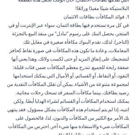
البلاستيكة شيئَا مفيدًا ورائعًا!
1. فوائد المكافآت بطاقات الائتمان
في كل مرة تستخدم فيها بطاقة ائتمان، سواء عبر الإنترنت أو في
المتجر، يحصل البنك على رسوم "تبادل" من منفذ البيع بالتجزئة
(التاجر). لذلك، تقدم البنوك مكافأة صغيرة في مقابل تلك
المعاملات، وعادة ما تكون هذه المكافآت في صورة نقاط كحافز
لتشجيعك على إنفاق المزيد أو حتى لكسب ولائك. وهذا يعني أنها
صفقة رابحة للجميع. تندرج معظم المكافآت ضمن فئات قليلة:
النقود، أو النقاط، أو القسائم، أو الأميال التي يمكنك استخدامها
لمجموعة متنوعة من الأشياء. يمكن أن تقلل المكافآت النقدية من
رصيد بطاقتك. بينما مكافآت السفر قد تمنحك رحلات مجانية.
يمكنك استخدام المكافآت أو القسائم لشراء الهدايا أيضًا. ولكن
انتبه، إذا لم يتم استخدام هذه المكافآت بشكل مسؤول، فقد ينتهي
بك الأمر مع الكثير من المكافآت والديون. لذا، فالحصول على
المكافآت شيء والاستفادة منها شيء آخر. احترس من المكافآت
منتهية الصلاحية، والحدود الدُنيا للإنفاق.