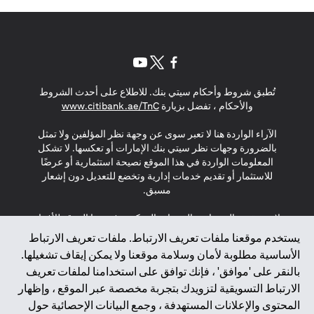
(opens in a new tab)
(opens in a new tab)
(opens in a new tab)
تُطبق شروط وأحكام سيتي بنك. للاطلاع على أحدث الشروط
(opens in a new tab)
والأحكام ، تفضل بزيارة
www.citibank.ae/TnC
الآراء الواردة هنا لا تعبر سوى عن وجهة نظر المؤلفين ولا تمثل
بالضرورة وجهات نظر سيتي بنك الإمارات أو تعكسها. لا تشكل
المعلومات الواردة في هذا الموقع نصيحة استثمارية أو عرضًا
للاستثمار أو تقديم خدمات إدارية وتخضع للتعديل دون إشعار
مسبق.
لا يتم تقديم المنتجات والخدمات المذكورة في هذا الموقع للأفراد
المقيمين في الاتحاد الأوروبي أو المنطقة الاقتصادية الأوروبية أو
يستخدم موقعنا ملفات تعريف الارتباط. ملفات تعريف الارتباط
سويسرا أو غيرنسي أو جيرسي أو موناكو أو سان مارينو أو
الأساسية مطلوبة لأمان وسلامة موقعنا ولا يمكن إيقاف تشغيلها.
الفاتيكان أو جزيرة مان أو المملكة المتحدة أو خصوصية البيانات
بالنقر على 'موافق' ، فإنك توافق على استخدامنا لملفات تعريف
(لائحة حماية البيانات العامة \ قانون حماية البيانات الشخصية
الارتباط التسويقية لتزويدك بتجربة مخصصة عبر الموقع ، وإظهار
العامة \ قانون خصوصية نيوزيلندا). المحتوى الموجود في هذه
الصفحة ليس ولا ينبغي تفسيره على أنه عرض أو دعوة أو دعوة
المحتوى والإعلانات المستهدفة ، وجمع البيانات الإحصائية حول