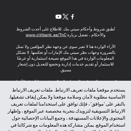
(opens in a new tab)
(opens in a new tab)
(opens in a new tab)
تُطبق شروط وأحكام سيتي بنك. للاطلاع على أحدث الشروط
(opens in a new tab)
والأحكام ، تفضل بزيارة
www.citibank.ae/TnC
الآراء الواردة هنا لا تعبر سوى عن وجهة نظر المؤلفين ولا تمثل
بالضرورة وجهات نظر سيتي بنك الإمارات أو تعكسها. لا تشكل
المعلومات الواردة في هذا الموقع نصيحة استثمارية أو عرضًا
للاستثمار أو تقديم خدمات إدارية وتخضع للتعديل دون إشعار
مسبق.
لا يتم تقديم المنتجات والخدمات المذكورة في هذا الموقع للأفراد
المقيمين في الاتحاد الأوروبي أو المنطقة الاقتصادية الأوروبية أو
يستخدم موقعنا ملفات تعريف الارتباط. ملفات تعريف الارتباط
سويسرا أو غيرنسي أو جيرسي أو موناكو أو سان مارينو أو
الأساسية مطلوبة لأمان وسلامة موقعنا ولا يمكن إيقاف تشغيلها.
الفاتيكان أو جزيرة مان أو المملكة المتحدة أو خصوصية البيانات
بالنقر على 'موافق' ، فإنك توافق على استخدامنا لملفات تعريف
(لائحة حماية البيانات العامة \ قانون حماية البيانات الشخصية
الارتباط التسويقية لتزويدك بتجربة مخصصة عبر الموقع ، وإظهار
العامة \ قانون خصوصية نيوزيلندا). المحتوى الموجود في هذه
الصفحة ليس ولا ينبغي تفسيره على أنه عرض أو دعوة أو دعوة
المحتوى والإعلانات المستهدفة ، وجمع البيانات الإحصائية حول
لشراء أو بيع أي من المنتجات والخدمات المذكورة هنا لمثل هؤلاء
استخدام الموقع. يمكن مشاركة هذه المعلومات مع شركائنا في
الأفراد.