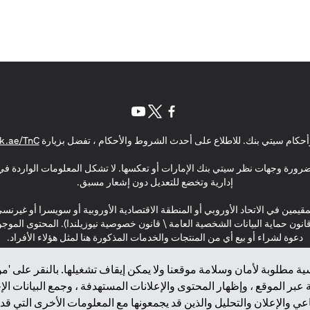
opens in a new tab
opens in a new tab
opens in a new tab
حكام سيتي بنك. للاطلاع على أحدث الشروط والأحكام ، تفضل بزيارة
k.ae/TnC
بالضرورة وجهات نظر سيتي بنك الإمارات أو تعكسها. لا تشكل المعلومات الواردة في 
إدارية وتخضع للتعديل دون إشعار مسبق.
مقيمين في الاتحاد الأوروبي أو المنطقة الاقتصادية الأوروبية أو سويسرا أو غيرنس
\ قانون حماية البيانات الشخصية العامة \ قانون خصوصية نيوزيلندا). المحتوى ال
دعوة لشراء أو بيع أي من المنتجات والخدمات المذكورة هنا لمثل هؤلاء الأفراد.
ة مطلوبة لأمان وسلامة موقعنا ولا يمكن إيقاف تشغيلها. بالنقر على 'مو
بر الموقع ، وإظهار المحتوى والإعلانات المستهدفة ، وجمع البيانات ال
 والإعلان والتحليل والذين قد يجمعونها مع المعلومات الأخرى التي قدم
2025 citibank.ae