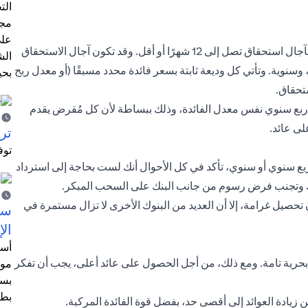
الت
مجر
على
معظم الودائع الثابتة في الإمارات عبارة عن ودائع قصيرة الأجل بآجال استحقاق تصل إلى 12 شهرًا أو أقل. وقد تكون آجال الاستحقاق
الش
نوية. وتأتي كل وديعة ثابتة بسعر فائدة محدد مسبقًا (أو معدل ربح
بحي
تحقاق.
و ربع سنوي نفس معدل الفائدة، وذلك ببساطة لأن كل مُقرض يقدم
لى عائد.
ترش
توف
ربع سنوي أو سنوي، تأكد في كل الأحوال أنك لست بحاجة إلى استرداد
تك وتجنب فرض رسوم من جانب البنك على السحب المبكر.
حصيل غرامة، إلا أن العديد من البنوك الأخرى لا تزال مستمرة في
سيت
الإ
أسل
بحرية تامة. ومع ذلك، من أجل الحصول على عائد أعلى، يجب أن تفكر
موظ
بسب
بطا
ن زيادة العوائد إلى أقصى حد، بفضل قوة الفائدة المركبة.