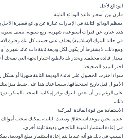
الودائع لأجل.
قارن بين أسعار فائدة الودائع الثابتة
هذه عبارة عن فترات أسبوعية، شهرية، ربع سنوية، نصف سنوية، وس
في حالة البنوك الإسلامية) يختلف على حسب كل بنك وفترة الاس
ومع ذلك، لا يشترط أن يكون لكل وديعة ثابتة ذات عائد شهري أ
معدل فائدة مختلف. ويجدر بك بالطبع اختيار الجهة التي تمنحك أع
اختر المدة الصحيحة
سواء اخترت الحصول على فائدة الوديعة الثابتة شهريًا أو بشكل 
الأموال قبل تاريخ استحقاقها. سيساعدك هذا على ضبط ميزاني
على الرغم من أن بعض البنوك توفر إمكانية السحب المبكر بدون ت
ذلك.
الاستفادة من قوة الفائدة المركبة
عندما يحين موعد استحقاق وديعتك الثابتة، يمكنك سحب أموالك 
في إعادة استثمار المبلغ الناتج في وديعة ثابتة أخرى.
السبب في ذلك هو أنه عندما يتم إعادة استثمار مبلغ الوديعة، يمك