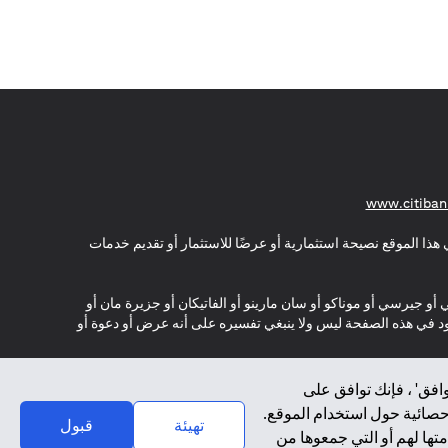
opens in a new tab
www.citiban
هذا الموقع نصيحة استثمارية أو عرضًا للاستثمار أو تقديم خدمات
ي أو جيرسي أو موناكو أو سان مارينو أو الفاتيكان أو جزيرة مان أو
موجود في هذه الصفحة ليس ولا ينبغي تفسيره على أنه عرض أو دعوة أو
افق' ، فإنك توافق على
إحصائية حول استخدام الموقع.
تهيئة
قبول
تها لهم أو التي جمعوها من