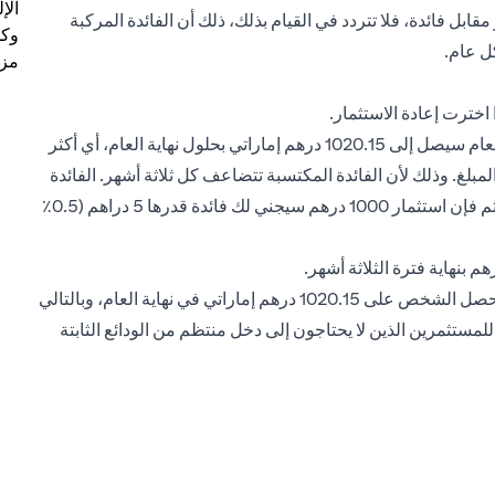
الإ
قابل فائدة، فلا تتردد في القيام بذلك، ذلك أن الفائدة المركبة
وكل
ل عام.
مزي
ما يعنيه هذا هو أن مبلغ 1000 درهم إماراتي المستثمر في بداية العام سيصل إلى 1020.15 درهم إماراتي بحلول نهاية العام، أي أكثر
ستثمار المبلغ. وذلك لأن الفائدة المكتسبة تتضاعف كل ثلاثة أشهر. الفائدة
بنسبة 2٪ في السنة تعني فائدة بنسبة 0.5٪ في ربع السنة. ومن ثم فإن استثمار 1000 درهم سيجني لك فائدة قدرها 5 دراهم (0.5٪
وبتكرار هذه العملية في الفترات الربع السنوية الثلاثة التالية، سيحصل الشخص على 1020.15 درهم إماراتي في نهاية العام، وبالتالي
أعلى من الفائدة البالغة 2٪. لذلك، يمكن للمستثمرين الذين لا يحتاجون إلى دخل منتظم من الودائع الثابتة