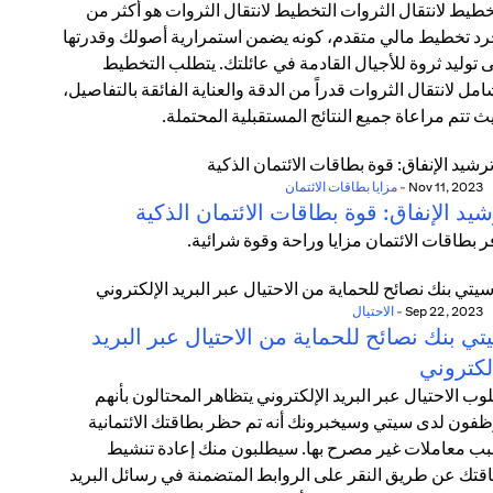
خطيط لانتقال الثروات التخطيط لانتقال الثروات هو أكثر من
د تخطيط مالي متقدم، كونه يضمن استمرارية أصولك وقدرتها
 توليد ثروة للأجيال القادمة في عائلتك. يتطلب التخطيط
امل لانتقال الثروات قدراً من الدقة والعناية الفائقة بالتفاصيل،
ث تتم مراعاة جميع النتائج المستقبلية المحتملة.
Nov 11, 2023
-
مزايا بطاقات الائتمان
يد الإنفاق: قوة بطاقات الائتمان الذكية
ر بطاقات الائتمان مزايا وراحة وقوة شرائية.
Sep 22, 2023
-
الاحتيال
ي بنك نصائح للحماية من الاحتيال عبر البريد
لكتروني
وب الاحتيال عبر البريد الإلكتروني يتظاهر المحتالون بأنهم
فون لدى سيتي وسيخبرونك أنه تم حظر بطاقتك الائتمانية
ب معاملات غير مصرح بها. سيطلبون منك إعادة تنشيط
قتك عن طريق النقر على الروابط المتضمنة في رسائل البريد