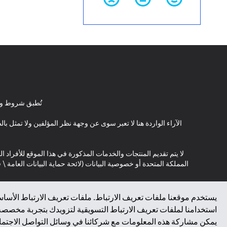
تُطبق شروط وأ
الآراء الواردة هنا لا تعبر سوى عن وجهة نظر المؤلفين ولا تمثل 
لا يتم تقديم المنتجات والخدمات المذكورة في هذا الموقع للأفراد ال
المملكة المتحدة أو خصوصية البيانات (لائحة حماية البيانات العامة 
*GDPR – اللائحة العامة لحماية البيانات؛ * LGPD – Lei Geral de Proteção de Dados Pessoais ; *NZPA – قانون الخصوصية النيوزيلندي
يستخدم موقعنا ملفات تعريف الارتباط. ملفات تعريف الارتباط الأساسي
استخدامنا لملفات تعريف الارتباط التسويقية لتزويدك بتجربة مخصصة ع
↑
يمكن مشاركة هذه المعلومات مع شركائنا في وسائل التواصل الاجتماعي