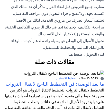
مقارنة جميع العروض قبل اتخاذ القرار. تذكّر أن هذا مالك الذي
كسبته بجهد، ولا يُنصح بإجراء التحويل دون مراجعة التفاصيل.
تختلف أسعار الصرف بين مزودي الخدمة، لذلك من الأفضل
مراجعة التكاليف الإجمالية (بما في ذلك الرسوم، التكاليف الخفية،
والوقت المستغرق) لاختيار الحل الأنسب لك.
تحويل الأموال إلى الوطن هو وسيلة رائعة لدعم أحبائك، الوفاء
بالتزاماتك المالية، والتخطيط للمستقبل.
لبدء التحويل،
اضغط هنا.
مقالات ذات صلة
Nov 13, 2023
-
التخطيط للاستثمار
ما بعد الوصية: فن التخطيط الناجح لانتقال الثروات
التخطيط لانتقال الثروات التخطيط لانتقال الثروات هو أكثر من
مجرد تخطيط مالي متقدم، كونه يضمن استمرارية أصولك وقدرتها
على توليد ثروة للأجيال القادمة في عائلتك. يتطلب التخطيط
الشامل لانتقال الثروات قدراً من الدقة والعناية الفائقة بالتفاصيل،