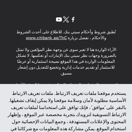
(opens in a new tab)
(opens in a new tab)
(opens in a new tab)
تُطبق شروط وأحكام سيتي بنك. للاطلاع على أحدث الشروط
(opens in a new tab)
والأحكام ، تفضل بزيارة
www.citibank.ae/TnC
الآراء الواردة هنا لا تعبر سوى عن وجهة نظر المؤلفين ولا تمثل
بالضرورة وجهات نظر سيتي بنك الإمارات أو تعكسها. لا تشكل
المعلومات الواردة في هذا الموقع نصيحة استثمارية أو عرضًا
للاستثمار أو تقديم خدمات إدارية وتخضع للتعديل دون إشعار
مسبق.
لا يتم تقديم المنتجات والخدمات المذكورة في هذا الموقع للأفراد
المقيمين في الاتحاد الأوروبي أو المنطقة الاقتصادية الأوروبية أو
يستخدم موقعنا ملفات تعريف الارتباط. ملفات تعريف الارتباط
سويسرا أو غيرنسي أو جيرسي أو موناكو أو سان مارينو أو
الأساسية مطلوبة لأمان وسلامة موقعنا ولا يمكن إيقاف تشغيلها.
الفاتيكان أو جزيرة مان أو المملكة المتحدة أو خصوصية البيانات
بالنقر على 'موافق' ، فإنك توافق على استخدامنا لملفات تعريف
(لائحة حماية البيانات العامة \ قانون حماية البيانات الشخصية
الارتباط التسويقية لتزويدك بتجربة مخصصة عبر الموقع ، وإظهار
العامة \ قانون خصوصية نيوزيلندا). المحتوى الموجود في هذه
الصفحة ليس ولا ينبغي تفسيره على أنه عرض أو دعوة أو دعوة
المحتوى والإعلانات المستهدفة ، وجمع البيانات الإحصائية حول
لشراء أو بيع أي من المنتجات والخدمات المذكورة هنا لمثل هؤلاء
استخدام الموقع. يمكن مشاركة هذه المعلومات مع شركائنا في