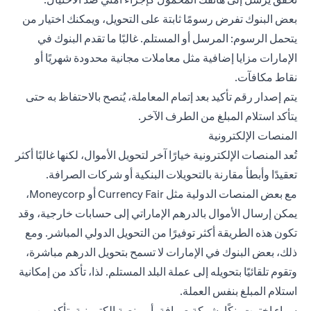
بعض البنوك تفرض رسومًا ثابتة على التحويل، ويمكنك اختيار من
يتحمل الرسوم: المرسل أو المستلم. غالبًا ما تقدم البنوك في
الإمارات مزايا إضافية مثل معاملات مجانية محدودة شهريًا أو
نقاط مكافآت.
يتم إصدار رقم تأكيد بعد إتمام المعاملة، يُنصح بالاحتفاظ به حتى
يتأكد استلام المبلغ من الطرف الآخر.
المنصات الإلكترونية
تُعد المنصات الإلكترونية خيارًا آخر لتحويل الأموال، لكنها غالبًا أكثر
تعقيدًا وأبطأ مقارنة بالتحويلات البنكية أو شركات الصرافة.
مع بعض المنصات الدولية مثل Currency Fair أو Moneycorp،
يمكن إرسال الأموال بالدرهم الإماراتي إلى حسابات خارجية، وقد
تكون هذه الطريقة أكثر توفيرًا من التحويل الدولي المباشر. ومع
ذلك، بعض البنوك في الإمارات لا تسمح بتحويل الدرهم مباشرة،
وتقوم تلقائيًا بتحويله إلى عملة البلد المستلم. لذا، تأكد من إمكانية
استلام المبلغ بنفس العملة.
سواء اخترت بنكًا، شركة صرافة، أو منصة إلكترونية، تأكد من