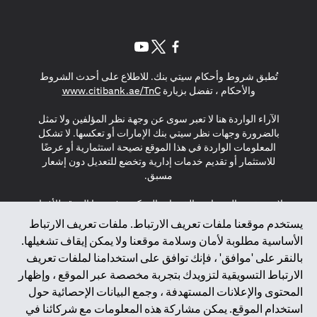
opens in a new tab
opens in a new tab
opens in a new tab
تُطبق شروط وأحكام سيتي بنك. للاطلاع على أحدث الشروط
s in a new tab
والأحكام ، تفضل بزيارة
www.citibank.ae/TnC
الآراء الواردة هنا لا تعبر سوى عن وجهة نظر المؤلفين ولا تمثل
بالضرورة وجهات نظر سيتي بنك الإمارات أو تعكسها. لا تشكل
المعلومات الواردة في هذا الموقع نصيحة استثمارية أو عرضًا
للاستثمار أو تقديم خدمات إدارية وتخضع للتعديل دون إشعار
مسبق.
لا يتم تقديم المنتجات والخدمات المذكورة في هذا الموقع للأفراد
المقيمين في الاتحاد الأوروبي أو المنطقة الاقتصادية الأوروبية أو
يستخدم موقعنا ملفات تعريف الارتباط. ملفات تعريف الارتباط
سويسرا أو غيرنسي أو جيرسي أو موناكو أو سان مارينو أو
الأساسية مطلوبة لأمان وسلامة موقعنا ولا يمكن إيقاف تشغيلها.
الفاتيكان أو جزيرة مان أو المملكة المتحدة أو خصوصية البيانات
بالنقر على 'موافق' ، فإنك توافق على استخدامنا لملفات تعريف
(لائحة حماية البيانات العامة \ قانون حماية البيانات الشخصية
الارتباط التسويقية لتزويدك بتجربة مخصصة عبر الموقع ، وإظهار
العامة \ قانون خصوصية نيوزيلندا). المحتوى الموجود في هذه
الصفحة ليس ولا ينبغي تفسيره على أنه عرض أو دعوة أو دعوة
المحتوى والإعلانات المستهدفة ، وجمع البيانات الإحصائية حول
لشراء أو بيع أي من المنتجات والخدمات المذكورة هنا لمثل هؤلاء
استخدام الموقع. يمكن مشاركة هذه المعلومات مع شركائنا في