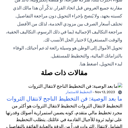
مقارنة جميع العروض قبل اتخاذ القرار. تذكّر أن هذا مالك الذي
كسبته بجهد، ولا يُنصح بإجراء التحويل دون مراجعة التفاصيل.
تختلف أسعار الصرف بين مزودي الخدمة، لذلك من الأفضل
مراجعة التكاليف الإجمالية (بما في ذلك الرسوم، التكاليف الخفية،
والوقت المستغرق) لاختيار الحل الأنسب لك.
تحويل الأموال إلى الوطن هو وسيلة رائعة لدعم أحبائك، الوفاء
بالتزاماتك المالية، والتخطيط للمستقبل.
لبدء التحويل،
اضغط هنا.
مقالات ذات صلة
Nov 13, 2023
-
التخطيط للاستثمار
ما بعد الوصية: فن التخطيط الناجح لانتقال الثروات
التخطيط لانتقال الثروات التخطيط لانتقال الثروات هو أكثر من
مجرد تخطيط مالي متقدم، كونه يضمن استمرارية أصولك وقدرتها
على توليد ثروة للأجيال القادمة في عائلتك. يتطلب التخطيط
الشامل لانتقال الثروات قدراً من الدقة والعناية الفائقة بالتفاصيل،