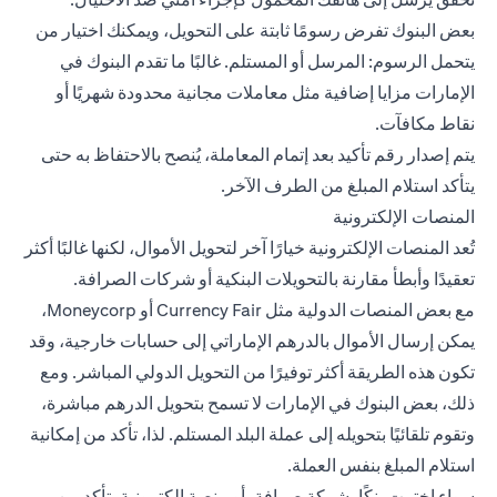
بعض البنوك تفرض رسومًا ثابتة على التحويل، ويمكنك اختيار من
يتحمل الرسوم: المرسل أو المستلم. غالبًا ما تقدم البنوك في
الإمارات مزايا إضافية مثل معاملات مجانية محدودة شهريًا أو
نقاط مكافآت.
يتم إصدار رقم تأكيد بعد إتمام المعاملة، يُنصح بالاحتفاظ به حتى
يتأكد استلام المبلغ من الطرف الآخر.
المنصات الإلكترونية
تُعد المنصات الإلكترونية خيارًا آخر لتحويل الأموال، لكنها غالبًا أكثر
تعقيدًا وأبطأ مقارنة بالتحويلات البنكية أو شركات الصرافة.
مع بعض المنصات الدولية مثل Currency Fair أو Moneycorp،
يمكن إرسال الأموال بالدرهم الإماراتي إلى حسابات خارجية، وقد
تكون هذه الطريقة أكثر توفيرًا من التحويل الدولي المباشر. ومع
ذلك، بعض البنوك في الإمارات لا تسمح بتحويل الدرهم مباشرة،
وتقوم تلقائيًا بتحويله إلى عملة البلد المستلم. لذا، تأكد من إمكانية
استلام المبلغ بنفس العملة.
سواء اخترت بنكًا، شركة صرافة، أو منصة إلكترونية، تأكد من