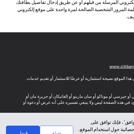
لكتروني المرسلة من قبلهم أو عن طريق إدخال تفاصيل بطاقتك
مة المرور الشخصية الصالحة لمرة واحدة على موقع إلكتروني
ف.
(opens in a new tab)
www.citiban
هذا الموقع نصيحة استثمارية أو عرضًا للاستثمار أو تقديم خدمات
ي أو جيرسي أو موناكو أو سان مارينو أو الفاتيكان أو جزيرة مان أو
موجود في هذه الصفحة ليس ولا ينبغي تفسيره على أنه عرض أو دعوة أو
افق' ، فإنك توافق على
إحصائية حول استخدام الموقع.
تهيئة
قبول