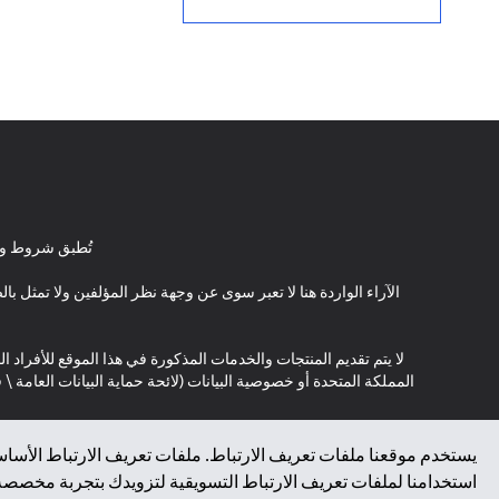
تُطبق شروط وأ
الآراء الواردة هنا لا تعبر سوى عن وجهة نظر المؤلفين ولا تمثل 
لا يتم تقديم المنتجات والخدمات المذكورة في هذا الموقع للأفراد ال
المملكة المتحدة أو خصوصية البيانات (لائحة حماية البيانات العامة 
*GDPR – اللائحة العامة لحماية البيانات؛ * LGPD – Lei Geral de Proteção de Dados Pessoais ; *NZPA – قانون الخصوصية النيوزيلندي
يستخدم موقعنا ملفات تعريف الارتباط. ملفات تعريف الارتباط الأساسي
استخدامنا لملفات تعريف الارتباط التسويقية لتزويدك بتجربة مخصصة ع