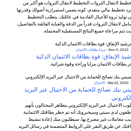
خطيط لانتقال الثروات التخطيط لانتقال الثروات هو أكثر من
د تخطيط مالي متقدم، كونه يضمن استمرارية أصولك وقدرتها
 توليد ثروة للأجيال القادمة في عائلتك. يتطلب التخطيط
امل لانتقال الثروات قدراً من الدقة والعناية الفائقة بالتفاصيل،
ث تتم مراعاة جميع النتائج المستقبلية المحتملة.
Nov 11, 2023
-
مزايا بطاقات الائتمان
يد الإنفاق: قوة بطاقات الائتمان الذكية
ر بطاقات الائتمان مزايا وراحة وقوة شرائية.
Sep 22, 2023
-
الاحتيال
ي بنك نصائح للحماية من الاحتيال عبر البريد
لكتروني
وب الاحتيال عبر البريد الإلكتروني يتظاهر المحتالون بأنهم
فون لدى سيتي وسيخبرونك أنه تم حظر بطاقتك الائتمانية
ب معاملات غير مصرح بها. سيطلبون منك إعادة تنشيط
قتك عن طريق النقر على الروابط المتضمنة في رسائل البريد