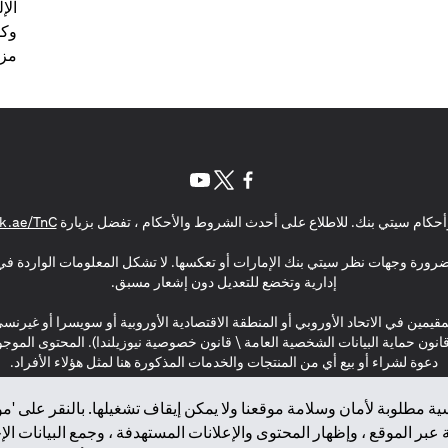
الإ
وكل
مزي
(opens in a new tab)
(opens in a new tab)
(opens in a new tab)
حكام سيتي بنك. للاطلاع على أحدث الشروط والأحكام ، تفضل بزيارة
k.ae/TnC
بالضرورة وجهات نظر سيتي بنك الإمارات أو تعكسها. لا تشكل المعلومات الواردة في 
إدارية وتخضع للتعديل دون إشعار مسبق.
مقيمين في الاتحاد الأوروبي أو المنطقة الاقتصادية الأوروبية أو سويسرا أو غيرنس
\ قانون حماية البيانات الشخصية العامة \ قانون خصوصية نيوزيلندا). المحتوى ال
دعوة لشراء أو بيع أي من المنتجات والخدمات المذكورة هنا لمثل هؤلاء الأفراد.
ة مطلوبة لأمان وسلامة موقعنا ولا يمكن إيقاف تشغيلها. بالنقر على 'مو
بر الموقع ، وإظهار المحتوى والإعلانات المستهدفة ، وجمع البيانات ال