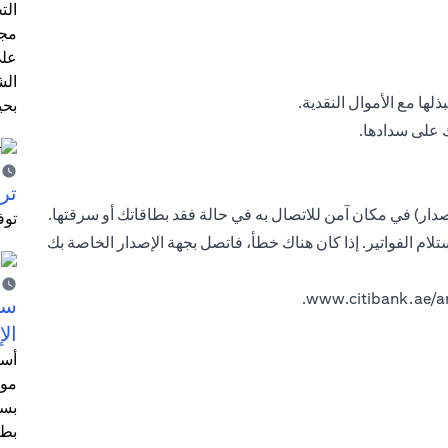
الت
مجر
على
الش
لها مع الأموال النقدية.
بحي
 على سدادها.
ترش
دار) في مكان آمن للاتصال به في حالة فقد بطاقاتك أو سرقتها.
توف
لام الفواتير. إذا كان هناك خطأ، فاتصل بجهة الإصدار الخاصة بك
.
www.citibank.ae/a
سيت
الإ
أسل
موظ
بسب
بطا