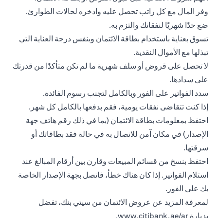
وفر المال مع كل راتب تحصل عليه وادخره لحالات الطوارئ.
ضع حدًا شهريًا لنفقاتك والتزم به.
تسوق بعناية باستخدام بطاقة الائتمان وبنفس درجة العناية التي
تبذلها مع الأموال النقدية.
لا تحصل على قروض أو سلف شهرية ما لم تكن متأكدًا من قدرتك
على سدادها.
سدد الفواتير على الفور وبالكامل لتجنب رسوم الفائدة.
إذا كنت تتقاضى نفقات يومية، فقم بدفعها بالكامل كل شهر.
احتفظ بمعلومات
بطاقة الائتمان
(بما في ذلك رقم هاتف جهة
الإصدار) في مكان آمن للاتصال به في حالة فقد بطاقاتك أو
سرقتها.
احتفظ بنسخ من قسائم المبيعات وقارن بين أرقام المبالغ عند
استلام الفواتير. إذا كان هناك خطأ، فاتصل بجهة الإصدار الخاصة
بك على الفور.
لمعرفة المزيد عن عروض الائتمان من سيتي بنك، تفضل
بزيارة
www.citibank.ae/ar
.