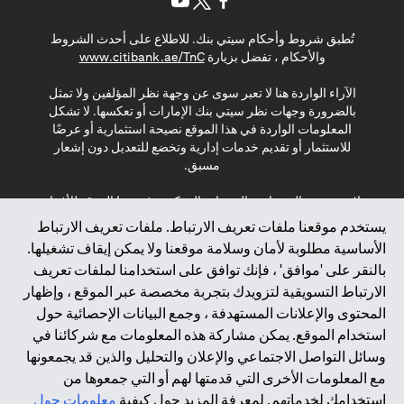
(opens in a new tab)
(opens in a new tab)
(opens in a new tab)
تُطبق شروط وأحكام سيتي بنك. للاطلاع على أحدث الشروط
(opens in a new tab)
والأحكام ، تفضل بزيارة
www.citibank.ae/TnC
الآراء الواردة هنا لا تعبر سوى عن وجهة نظر المؤلفين ولا تمثل
بالضرورة وجهات نظر سيتي بنك الإمارات أو تعكسها. لا تشكل
المعلومات الواردة في هذا الموقع نصيحة استثمارية أو عرضًا
للاستثمار أو تقديم خدمات إدارية وتخضع للتعديل دون إشعار
مسبق.
لا يتم تقديم المنتجات والخدمات المذكورة في هذا الموقع للأفراد
المقيمين في الاتحاد الأوروبي أو المنطقة الاقتصادية الأوروبية أو
يستخدم موقعنا ملفات تعريف الارتباط. ملفات تعريف الارتباط
سويسرا أو غيرنسي أو جيرسي أو موناكو أو سان مارينو أو
الأساسية مطلوبة لأمان وسلامة موقعنا ولا يمكن إيقاف تشغيلها.
الفاتيكان أو جزيرة مان أو المملكة المتحدة أو خصوصية البيانات
بالنقر على 'موافق' ، فإنك توافق على استخدامنا لملفات تعريف
(لائحة حماية البيانات العامة \ قانون حماية البيانات الشخصية
الارتباط التسويقية لتزويدك بتجربة مخصصة عبر الموقع ، وإظهار
العامة \ قانون خصوصية نيوزيلندا). المحتوى الموجود في هذه
الصفحة ليس ولا ينبغي تفسيره على أنه عرض أو دعوة أو دعوة
المحتوى والإعلانات المستهدفة ، وجمع البيانات الإحصائية حول
لشراء أو بيع أي من المنتجات والخدمات المذكورة هنا لمثل هؤلاء
استخدام الموقع. يمكن مشاركة هذه المعلومات مع شركائنا في
الأفراد.
وسائل التواصل الاجتماعي والإعلان والتحليل والذين قد يجمعونها
مع المعلومات الأخرى التي قدمتها لهم أو التي جمعوها من
*GDPR – اللائحة العامة لحماية البيانات؛ * LGPD – Lei Geral de
استخدامك لخدماتهم. لمعرفة المزيد حول كيفية
معلومات حول
Proteção de Dados Pessoais ; *NZPA – قانون الخصوصية