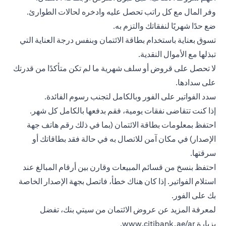
وفر المال مع كل راتب تحصل عليه وادخره لحالات الطوارئ.
ضع حدًا شهريًا لنفقاتك والتزم به.
تسوق بعناية باستخدام بطاقة الائتمان وبنفس درجة العناية التي
تبذلها مع الأموال النقدية.
لا تحصل على قروض أو سلف شهرية ما لم تكن متأكدًا من قدرتك
على سدادها.
سدد الفواتير على الفور وبالكامل لتجنب رسوم الفائدة.
إذا كنت تتقاضى نفقات يومية، فقم بدفعها بالكامل كل شهر.
احتفظ بمعلومات
بطاقة الائتمان
(بما في ذلك رقم هاتف جهة
الإصدار) في مكان آمن للاتصال به في حالة فقد بطاقاتك أو
سرقتها.
احتفظ بنسخ من قسائم المبيعات وقارن بين أرقام المبالغ عند
استلام الفواتير. إذا كان هناك خطأ، فاتصل بجهة الإصدار الخاصة
بك على الفور.
لمعرفة المزيد عن عروض الائتمان من سيتي بنك، تفضل
بزيارة
www.citibank.ae/ar
.