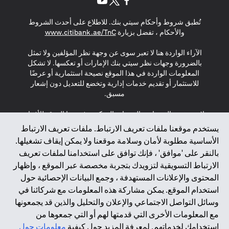
(opens in a new tab)
(opens in a new tab)
(opens in a new tab)
تُطبق شروط وأحكام سيتي بنك. للاطلاع على أحدث الشروط
(opens in a new tab)
والأحكام ، تفضل بزيارة
www.citibank.ae/TnC
الآراء الواردة هنا لا تعبر سوى عن وجهة نظر المؤلفين ولا تمثل
بالضرورة وجهات نظر سيتي بنك الإمارات أو تعكسها. لا تشكل
المعلومات الواردة في هذا الموقع نصيحة استثمارية أو عرضًا
للاستثمار أو تقديم خدمات إدارية وتخضع للتعديل دون إشعار
مسبق.
لا يتم تقديم المنتجات والخدمات المذكورة في هذا الموقع للأفراد
المقيمين في الاتحاد الأوروبي أو المنطقة الاقتصادية الأوروبية أو
يستخدم موقعنا ملفات تعريف الارتباط. ملفات تعريف الارتباط
سويسرا أو غيرنسي أو جيرسي أو موناكو أو سان مارينو أو
الأساسية مطلوبة لأمان وسلامة موقعنا ولا يمكن إيقاف تشغيلها.
الفاتيكان أو جزيرة مان أو المملكة المتحدة أو خصوصية البيانات
بالنقر على 'موافق' ، فإنك توافق على استخدامنا لملفات تعريف
(لائحة حماية البيانات العامة \ قانون حماية البيانات الشخصية
الارتباط التسويقية لتزويدك بتجربة مخصصة عبر الموقع ، وإظهار
العامة \ قانون خصوصية نيوزيلندا). المحتوى الموجود في هذه
الصفحة ليس ولا ينبغي تفسيره على أنه عرض أو دعوة أو دعوة
المحتوى والإعلانات المستهدفة ، وجمع البيانات الإحصائية حول
لشراء أو بيع أي من المنتجات والخدمات المذكورة هنا لمثل هؤلاء
استخدام الموقع. يمكن مشاركة هذه المعلومات مع شركائنا في
الأفراد.
وسائل التواصل الاجتماعي والإعلان والتحليل والذين قد يجمعونها
مع المعلومات الأخرى التي قدمتها لهم أو التي جمعوها من
*GDPR – اللائحة العامة لحماية البيانات؛ * LGPD – Lei Geral de
استخدامك لخدماتهم. لمعرفة المزيد حول كيفية
معلومات حول
Proteção de Dados Pessoais ; *NZPA – قانون الخصوصية