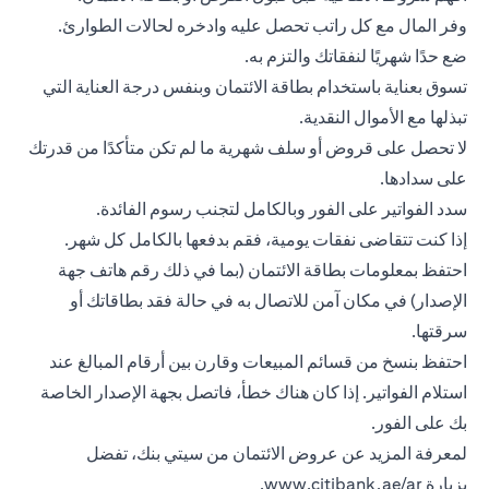
وفر المال مع كل راتب تحصل عليه وادخره لحالات الطوارئ.
ضع حدًا شهريًا لنفقاتك والتزم به.
تسوق بعناية باستخدام بطاقة الائتمان وبنفس درجة العناية التي
تبذلها مع الأموال النقدية.
لا تحصل على قروض أو سلف شهرية ما لم تكن متأكدًا من قدرتك
على سدادها.
سدد الفواتير على الفور وبالكامل لتجنب رسوم الفائدة.
إذا كنت تتقاضى نفقات يومية، فقم بدفعها بالكامل كل شهر.
احتفظ بمعلومات
بطاقة الائتمان
(بما في ذلك رقم هاتف جهة
الإصدار) في مكان آمن للاتصال به في حالة فقد بطاقاتك أو
سرقتها.
احتفظ بنسخ من قسائم المبيعات وقارن بين أرقام المبالغ عند
استلام الفواتير. إذا كان هناك خطأ، فاتصل بجهة الإصدار الخاصة
بك على الفور.
لمعرفة المزيد عن عروض الائتمان من سيتي بنك، تفضل
بزيارة
www.citibank.ae/ar
.