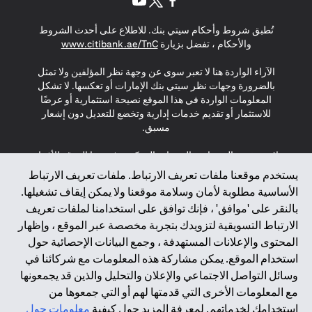
opens in a new tab
opens in a new tab
opens in a new tab
تُطبق شروط وأحكام سيتي بنك. للاطلاع على أحدث الشروط
s in a new tab
والأحكام ، تفضل بزيارة
www.citibank.ae/TnC
الآراء الواردة هنا لا تعبر سوى عن وجهة نظر المؤلفين ولا تمثل
بالضرورة وجهات نظر سيتي بنك الإمارات أو تعكسها. لا تشكل
المعلومات الواردة في هذا الموقع نصيحة استثمارية أو عرضًا
للاستثمار أو تقديم خدمات إدارية وتخضع للتعديل دون إشعار
مسبق.
لا يتم تقديم المنتجات والخدمات المذكورة في هذا الموقع للأفراد
المقيمين في الاتحاد الأوروبي أو المنطقة الاقتصادية الأوروبية أو
يستخدم موقعنا ملفات تعريف الارتباط. ملفات تعريف الارتباط
سويسرا أو غيرنسي أو جيرسي أو موناكو أو سان مارينو أو
الأساسية مطلوبة لأمان وسلامة موقعنا ولا يمكن إيقاف تشغيلها.
الفاتيكان أو جزيرة مان أو المملكة المتحدة أو خصوصية البيانات
بالنقر على 'موافق' ، فإنك توافق على استخدامنا لملفات تعريف
(لائحة حماية البيانات العامة \ قانون حماية البيانات الشخصية
الارتباط التسويقية لتزويدك بتجربة مخصصة عبر الموقع ، وإظهار
العامة \ قانون خصوصية نيوزيلندا). المحتوى الموجود في هذه
الصفحة ليس ولا ينبغي تفسيره على أنه عرض أو دعوة أو دعوة
المحتوى والإعلانات المستهدفة ، وجمع البيانات الإحصائية حول
لشراء أو بيع أي من المنتجات والخدمات المذكورة هنا لمثل هؤلاء
استخدام الموقع. يمكن مشاركة هذه المعلومات مع شركائنا في
الأفراد.
وسائل التواصل الاجتماعي والإعلان والتحليل والذين قد يجمعونها
مع المعلومات الأخرى التي قدمتها لهم أو التي جمعوها من
*GDPR – اللائحة العامة لحماية البيانات؛ * LGPD – Lei Geral de
استخدامك لخدماتهم. لمعرفة المزيد حول كيفية
معلومات حول
Proteção de Dados Pessoais ; *NZPA – قانون الخصوصية