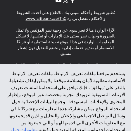
(opens in a new tab)
(opens in a new tab)
(opens in a new tab)
تُطبق شروط وأحكام سيتي بنك. للاطلاع على أحدث الشروط
(opens in a new tab)
والأحكام ، تفضل بزيارة
www.citibank.ae/TnC
الآراء الواردة هنا لا تعبر سوى عن وجهة نظر المؤلفين ولا تمثل
بالضرورة وجهات نظر سيتي بنك الإمارات أو تعكسها. لا تشكل
المعلومات الواردة في هذا الموقع نصيحة استثمارية أو عرضًا
للاستثمار أو تقديم خدمات إدارية وتخضع للتعديل دون إشعار
مسبق.
لا يتم تقديم المنتجات والخدمات المذكورة في هذا الموقع للأفراد
المقيمين في الاتحاد الأوروبي أو المنطقة الاقتصادية الأوروبية أو
يستخدم موقعنا ملفات تعريف الارتباط. ملفات تعريف الارتباط
سويسرا أو غيرنسي أو جيرسي أو موناكو أو سان مارينو أو
الأساسية مطلوبة لأمان وسلامة موقعنا ولا يمكن إيقاف تشغيلها.
الفاتيكان أو جزيرة مان أو المملكة المتحدة أو خصوصية البيانات
بالنقر على 'موافق' ، فإنك توافق على استخدامنا لملفات تعريف
(لائحة حماية البيانات العامة \ قانون حماية البيانات الشخصية
الارتباط التسويقية لتزويدك بتجربة مخصصة عبر الموقع ، وإظهار
العامة \ قانون خصوصية نيوزيلندا). المحتوى الموجود في هذه
الصفحة ليس ولا ينبغي تفسيره على أنه عرض أو دعوة أو دعوة
المحتوى والإعلانات المستهدفة ، وجمع البيانات الإحصائية حول
لشراء أو بيع أي من المنتجات والخدمات المذكورة هنا لمثل هؤلاء
استخدام الموقع. يمكن مشاركة هذه المعلومات مع شركائنا في
الأفراد.
وسائل التواصل الاجتماعي والإعلان والتحليل والذين قد يجمعونها
مع المعلومات الأخرى التي قدمتها لهم أو التي جمعوها من
*GDPR – اللائحة العامة لحماية البيانات؛ * LGPD – Lei Geral de
استخدامك لخدماتهم. لمعرفة المزيد حول كيفية
معلومات حول
Proteção de Dados Pessoais ; *NZPA – قانون الخصوصية