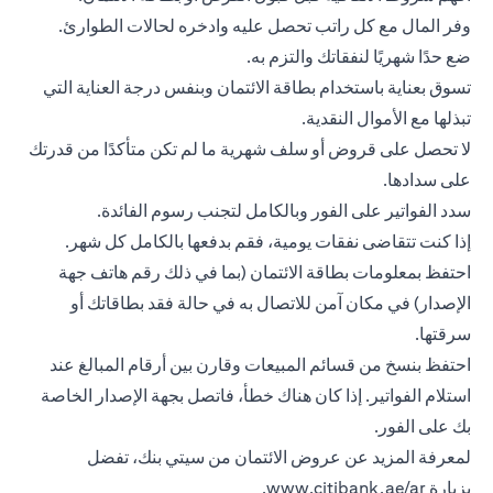
وفر المال مع كل راتب تحصل عليه وادخره لحالات الطوارئ.
ضع حدًا شهريًا لنفقاتك والتزم به.
تسوق بعناية باستخدام بطاقة الائتمان وبنفس درجة العناية التي
تبذلها مع الأموال النقدية.
لا تحصل على قروض أو سلف شهرية ما لم تكن متأكدًا من قدرتك
على سدادها.
سدد الفواتير على الفور وبالكامل لتجنب رسوم الفائدة.
إذا كنت تتقاضى نفقات يومية، فقم بدفعها بالكامل كل شهر.
احتفظ بمعلومات
بطاقة الائتمان
(بما في ذلك رقم هاتف جهة
الإصدار) في مكان آمن للاتصال به في حالة فقد بطاقاتك أو
سرقتها.
احتفظ بنسخ من قسائم المبيعات وقارن بين أرقام المبالغ عند
استلام الفواتير. إذا كان هناك خطأ، فاتصل بجهة الإصدار الخاصة
بك على الفور.
لمعرفة المزيد عن عروض الائتمان من سيتي بنك، تفضل
بزيارة
www.citibank.ae/ar
.