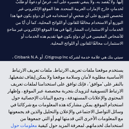
إليها. ولا يُقصد به، ولا ينبغي تفسيره على أنه، عرضٌ أو دعوةٌ أو طلبٌ
لخدماتٍ خارج الإمارات العربية المتحدة. هذا الموقع الإلكتروني غير
مُخصص للتوزيع على أي شخصٍ أو استخدامه في أي دولةٍ يكون فيها هذا
التوزيع أو الاستخدام مخالفًا للقانون أو اللوائح المحلية، كما أن أيًا من
الخدمات أو الاستثمارات المشار إليها في هذا الموقع الإلكتروني غير متاحةٍ
للأشخاص المقيمين في أي دولةٍ يكون فيها تقديم هذه الخدمات أو
الاستثمارات مخالفًا للقانون أو اللوائح المحلية.
سيتي بنك هي علامة خدمة لشركة Citigroup Inc. أو .Citibank N.A ،
مستخدمة ومسجلة في جميع أنحاء العالم.
يستخدم موقعنا ملفات تعريف الارتباط. ملفات تعريف الارتباط
الأساسية مطلوبة لأمان وسلامة موقعنا ولا يمكن إيقاف تشغيلها.
سيتي بنك إن. إيه. الإمارات مسجل لدى مصرف الإمارات المركزي تحت
بالنقر على 'موافق' ، فإنك توافق على استخدامنا لملفات تعريف
أرقام التراخيص 202563 لفرع الوصل في دبي، 531989 لفرع مول
الارتباط التسويقية لتزويدك بتجربة مخصصة عبر الموقع ، وإظهار
الإمارات في دبي، و CN-1002019 لفرع أبوظبي. هاتف: 4000 311 04.
المحتوى والإعلانات المستهدفة ، وجمع البيانات الإحصائية حول
فرع سيتي بنك إن إيه - الإمارات العربية المتحدة مرخص من مصرف
استخدام الموقع. يمكن مشاركة هذه المعلومات مع شركائنا في
الإمارات العربية المتحدة المركزي كفرع لبنك أجنبي.
وسائل التواصل الاجتماعي والإعلان والتحليل والذين قد يجمعونها
سيتي بنك إن إيه الإمارات العربية المتحدة مرخص من هيئة الأوراق المالية
مع المعلومات الأخرى التي قدمتها لهم أو التي جمعوها من
والسلع في الإمارات العربية المتحدة ("SCA") للقيام بالنشاط المالي لـ أ)
استخدامك لخدماتهم. لمعرفة المزيد حول كيفية
معلومات حول
الاستشارات المالية والتعريف والترويج بموجب ترخيص رقم