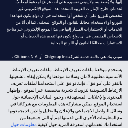
إليها. ولا يُقصد به، ولا ينبغي تفسيره على أنه، عرضٌ أو دعوةٌ أو طلبٌ
لخدماتٍ خارج الإمارات العربية المتحدة. هذا الموقع الإلكتروني غير
مُخصص للتوزيع على أي شخصٍ أو استخدامه في أي دولةٍ يكون فيها هذا
التوزيع أو الاستخدام مخالفًا للقانون أو اللوائح المحلية، كما أن أيًا من
الخدمات أو الاستثمارات المشار إليها في هذا الموقع الإلكتروني غير متاحةٍ
للأشخاص المقيمين في أي دولةٍ يكون فيها تقديم هذه الخدمات أو
الاستثمارات مخالفًا للقانون أو اللوائح المحلية.
سيتي بنك هي علامة خدمة لشركة Citigroup Inc. أو .Citibank N.A ،
مستخدمة ومسجلة في جميع أنحاء العالم.
يستخدم موقعنا ملفات تعريف الارتباط. ملفات تعريف الارتباط
الأساسية مطلوبة لأمان وسلامة موقعنا ولا يمكن إيقاف تشغيلها.
سيتي بنك إن. إيه. الإمارات مسجل لدى مصرف الإمارات المركزي تحت
بالنقر على 'موافق' ، فإنك توافق على استخدامنا لملفات تعريف
أرقام التراخيص 202563 لفرع الوصل في دبي، 531989 لفرع مول
الارتباط التسويقية لتزويدك بتجربة مخصصة عبر الموقع ، وإظهار
الإمارات في دبي، و
CN-1002019
لفرع أبوظبي. هاتف: 4000 311 04.
المحتوى والإعلانات المستهدفة ، وجمع البيانات الإحصائية حول
فرع سيتي بنك إن إيه - الإمارات العربية المتحدة مرخص من مصرف
استخدام الموقع. يمكن مشاركة هذه المعلومات مع شركائنا في
الإمارات العربية المتحدة المركزي كفرع لبنك أجنبي.
وسائل التواصل الاجتماعي والإعلان والتحليل والذين قد يجمعونها
سيتي بنك إن إيه الإمارات العربية المتحدة مرخص من هيئة الأوراق المالية
مع المعلومات الأخرى التي قدمتها لهم أو التي جمعوها من
والسلع في الإمارات العربية المتحدة ("SCA") للقيام بالنشاط المالي لـ أ)
استخدامك لخدماتهم. لمعرفة المزيد حول كيفية
معلومات حول
الاستشارات المالية والتعريف والترويج بموجب ترخيص رقم