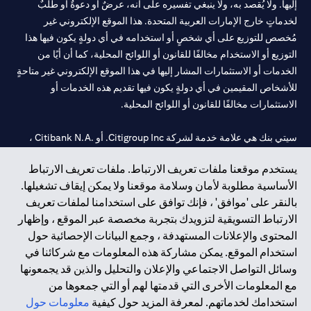
إليها. ولا يُقصد به، ولا ينبغي تفسيره على أنه، عرضٌ أو دعوةٌ أو طلبٌ
لخدماتٍ خارج الإمارات العربية المتحدة. هذا الموقع الإلكتروني غير
مُخصص للتوزيع على أي شخصٍ أو استخدامه في أي دولةٍ يكون فيها هذا
التوزيع أو الاستخدام مخالفًا للقانون أو اللوائح المحلية، كما أن أيًا من
الخدمات أو الاستثمارات المشار إليها في هذا الموقع الإلكتروني غير متاحةٍ
للأشخاص المقيمين في أي دولةٍ يكون فيها تقديم هذه الخدمات أو
الاستثمارات مخالفًا للقانون أو اللوائح المحلية.
سيتي بنك هي علامة خدمة لشركة Citigroup Inc. أو .Citibank N.A ،
مستخدمة ومسجلة في جميع أنحاء العالم.
يستخدم موقعنا ملفات تعريف الارتباط. ملفات تعريف الارتباط
الأساسية مطلوبة لأمان وسلامة موقعنا ولا يمكن إيقاف تشغيلها.
سيتي بنك إن. إيه. الإمارات مسجل لدى مصرف الإمارات المركزي تحت
بالنقر على 'موافق' ، فإنك توافق على استخدامنا لملفات تعريف
أرقام التراخيص 202563 لفرع الوصل في دبي، 531989 لفرع مول
الارتباط التسويقية لتزويدك بتجربة مخصصة عبر الموقع ، وإظهار
الإمارات في دبي، و CN-1002019 لفرع أبوظبي. هاتف: 4000 311 04.
المحتوى والإعلانات المستهدفة ، وجمع البيانات الإحصائية حول
فرع سيتي بنك إن إيه - الإمارات العربية المتحدة مرخص من مصرف
استخدام الموقع. يمكن مشاركة هذه المعلومات مع شركائنا في
الإمارات العربية المتحدة المركزي كفرع لبنك أجنبي.
وسائل التواصل الاجتماعي والإعلان والتحليل والذين قد يجمعونها
سيتي بنك إن إيه الإمارات العربية المتحدة مرخص من هيئة الأوراق المالية
مع المعلومات الأخرى التي قدمتها لهم أو التي جمعوها من
والسلع في الإمارات العربية المتحدة ("SCA") للقيام بالنشاط المالي لـ أ)
استخدامك لخدماتهم. لمعرفة المزيد حول كيفية
معلومات حول
الاستشارات المالية والتعريف والترويج بموجب ترخيص رقم