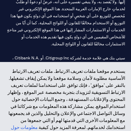
إليها. ولا يُقصد به، ولا ينبغي تفسيره على أنه، عرضٌ أو دعوةٌ أو طلبٌ
لخدماتٍ خارج الإمارات العربية المتحدة. هذا الموقع الإلكتروني غير
مُخصص للتوزيع على أي شخصٍ أو استخدامه في أي دولةٍ يكون فيها هذا
التوزيع أو الاستخدام مخالفًا للقانون أو اللوائح المحلية، كما أن أيًا من
الخدمات أو الاستثمارات المشار إليها في هذا الموقع الإلكتروني غير متاحةٍ
للأشخاص المقيمين في أي دولةٍ يكون فيها تقديم هذه الخدمات أو
الاستثمارات مخالفًا للقانون أو اللوائح المحلية.
سيتي بنك هي علامة خدمة لشركة Citigroup Inc. أو .Citibank N.A ،
مستخدمة ومسجلة في جميع أنحاء العالم.
يستخدم موقعنا ملفات تعريف الارتباط. ملفات تعريف الارتباط
الأساسية مطلوبة لأمان وسلامة موقعنا ولا يمكن إيقاف تشغيلها.
سيتي بنك إن. إيه. الإمارات مسجل لدى مصرف الإمارات المركزي تحت
بالنقر على 'موافق' ، فإنك توافق على استخدامنا لملفات تعريف
أرقام التراخيص 202563 لفرع الوصل في دبي، 531989 لفرع مول
الارتباط التسويقية لتزويدك بتجربة مخصصة عبر الموقع ، وإظهار
الإمارات في دبي، و CN-1002019 لفرع أبوظبي. هاتف: 4000 311 04.
المحتوى والإعلانات المستهدفة ، وجمع البيانات الإحصائية حول
فرع سيتي بنك إن إيه - الإمارات العربية المتحدة مرخص من مصرف
استخدام الموقع. يمكن مشاركة هذه المعلومات مع شركائنا في
الإمارات العربية المتحدة المركزي كفرع لبنك أجنبي.
وسائل التواصل الاجتماعي والإعلان والتحليل والذين قد يجمعونها
سيتي بنك إن إيه الإمارات العربية المتحدة مرخص من هيئة الأوراق المالية
مع المعلومات الأخرى التي قدمتها لهم أو التي جمعوها من
والسلع في الإمارات العربية المتحدة ("SCA") للقيام بالنشاط المالي لـ أ)
استخدامك لخدماتهم. لمعرفة المزيد حول كيفية
معلومات حول
الاستشارات المالية والتعريف والترويج بموجب ترخيص رقم