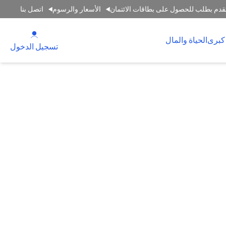
قدم بطلب للحصول على بطاقات الائتمان
الأسعار والرسوم
اتصل بنا
(opens in a new tab)
كبرى
الحياة والمال
(opens in a new tab)
تسجيل الدخول