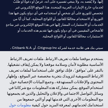
إليها. ولا يُقصد به، ولا ينبغي تفسيره على أنه، عرضٌ أو دعوةٌ أو طلبٌ
لخدماتٍ خارج الإمارات العربية المتحدة. هذا الموقع الإلكتروني غير
مُخصص للتوزيع على أي شخصٍ أو استخدامه في أي دولةٍ يكون فيها هذا
التوزيع أو الاستخدام مخالفًا للقانون أو اللوائح المحلية، كما أن أيًا من
الخدمات أو الاستثمارات المشار إليها في هذا الموقع الإلكتروني غير متاحةٍ
للأشخاص المقيمين في أي دولةٍ يكون فيها تقديم هذه الخدمات أو
الاستثمارات مخالفًا للقانون أو اللوائح المحلية.
سيتي بنك هي علامة خدمة لشركة Citigroup Inc. أو .Citibank N.A ،
مستخدمة ومسجلة في جميع أنحاء العالم.
يستخدم موقعنا ملفات تعريف الارتباط. ملفات تعريف الارتباط
الأساسية مطلوبة لأمان وسلامة موقعنا ولا يمكن إيقاف تشغيلها.
سيتي بنك إن. إيه. الإمارات مسجل لدى مصرف الإمارات المركزي تحت
بالنقر على 'موافق' ، فإنك توافق على استخدامنا لملفات تعريف
أرقام التراخيص 202563 لفرع الوصل في دبي، 531989 لفرع مول
الارتباط التسويقية لتزويدك بتجربة مخصصة عبر الموقع ، وإظهار
الإمارات في دبي، و
CN-1002019
لفرع أبوظبي. هاتف: 4000 311 04.
المحتوى والإعلانات المستهدفة ، وجمع البيانات الإحصائية حول
فرع سيتي بنك إن إيه - الإمارات العربية المتحدة مرخص من مصرف
استخدام الموقع. يمكن مشاركة هذه المعلومات مع شركائنا في
الإمارات العربية المتحدة المركزي كفرع لبنك أجنبي.
وسائل التواصل الاجتماعي والإعلان والتحليل والذين قد يجمعونها
سيتي بنك إن إيه الإمارات العربية المتحدة مرخص من هيئة الأوراق المالية
مع المعلومات الأخرى التي قدمتها لهم أو التي جمعوها من
والسلع في الإمارات العربية المتحدة ("SCA") للقيام بالنشاط المالي لـ أ)
استخدامك لخدماتهم. لمعرفة المزيد حول كيفية
معلومات حول
الاستشارات المالية والتعريف والترويج بموجب ترخيص رقم