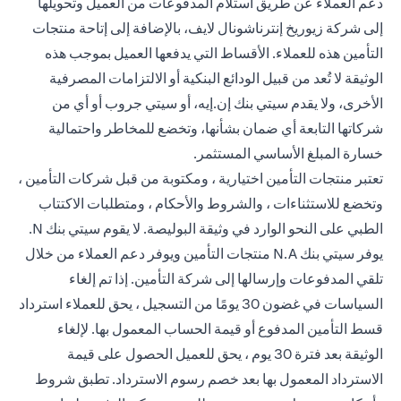
دعم العملاء عن طريق استلام المدفوعات من العميل وتحويلها
إلى شركة زيوريخ إنترناشونال لايف، بالإضافة إلى إتاحة منتجات
التأمين هذه للعملاء. الأقساط التي يدفعها العميل بموجب هذه
الوثيقة لا تُعد من قبيل الودائع البنكية أو الالتزامات المصرفية
الأخرى، ولا يقدم سيتي بنك إن.إيه، أو سيتي جروب أو أي من
شركاتها التابعة أي ضمان بشأنها، وتخضع للمخاطر واحتمالية
خسارة المبلغ الأساسي المستثمر.
تعتبر منتجات التأمين اختيارية ، ومكتوبة من قبل شركات التأمين ،
وتخضع للاستثناءات ، والشروط والأحكام ، ومتطلبات الاكتتاب
الطبي على النحو الوارد في وثيقة البوليصة. لا يقوم سيتي بنك N.
يوفر سيتي بنك N.A منتجات التأمين ويوفر دعم العملاء من خلال
تلقي المدفوعات وإرسالها إلى شركة التأمين. إذا تم إلغاء
السياسات في غضون 30 يومًا من التسجيل ، يحق للعملاء استرداد
قسط التأمين المدفوع أو قيمة الحساب المعمول بها. لإلغاء
الوثيقة بعد فترة 30 يوم ، يحق للعميل الحصول على قيمة
الاسترداد المعمول بها بعد خصم رسوم الاسترداد. تطبق شروط