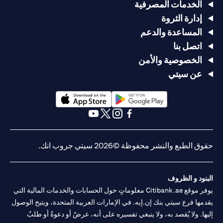
الخدمات المصرفية
إدارة الثروة
المساعدة والدعم
اتصل بنا
الخصوصية والأمن
عن سيتي
(opens in a new tab)
(opens in a new tab)
(opens in a new tab)
(opens in a new tab)
(opens in a new tab)
(opens in a new tab)
حقوق الطبع والنشر محفوظة ©2026 سيتي جروب انك.
البنود و الظروف
يوفر موقع Citibank.ae معلوماتٍ حول الحسابات والخدمات المالية التي
يقدمها فرع سيتي بنك إن.إيه. في الإمارات العربية المتحدة، ويتيح الوصول
إليها. ولا يُقصد به، ولا ينبغي تفسيره على أنه، عرضٌ أو دعوةٌ أو طلبٌ