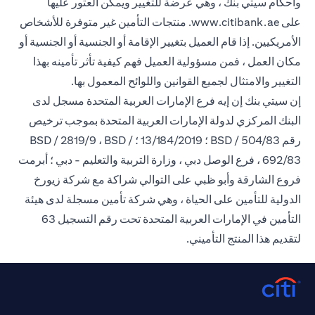
وأحكام سيتي بنك ، وهي عرضة للتغيير ويمكن العثور عليها
(opens in a new tab)
على
www.citibank.ae
. منتجات التأمين غير متوفرة للأشخاص
الأمريكيين. إذا قام العميل بتغيير الإقامة أو الجنسية أو الجنسية أو
مكان العمل ، فمن مسؤولية العميل فهم كيفية تأثر تأمينه بهذا
التغيير والامتثال لجميع القوانين واللوائح المعمول بها.
إن سيتي بنك إن إيه فرع الإمارات العربية المتحدة مسجل لدى
البنك المركزي لدولة الإمارات العربية المتحدة بموجب ترخيص
رقم BSD / 504/83 ؛ 13/184/2019 ؛ BSD / 2819/9 ، BSD /
692/83 ، فرع الوصل دبي ، وزارة التربية والتعليم - دبي ؛ أبرمت
فروع الشارقة وأبو ظبي على التوالي شراكة مع شركة زيورخ
الدولية للتأمين على الحياة ، وهي شركة تأمين مسجلة لدى هيئة
التأمين في الإمارات العربية المتحدة تحت رقم التسجيل 63
لتقديم هذا المنتج التأميني.