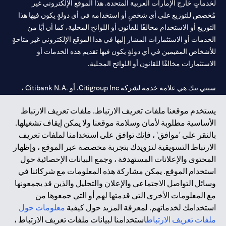
لخدماتٍ خارج الإمارات العربية المتحدة. هذا الموقع الإلكتروني غير
مُخصص للتوزيع على أي شخصٍ أو استخدامه في أي دولةٍ يكون فيها هذا
التوزيع أو الاستخدام مخالفًا للقانون أو اللوائح المحلية، كما أن أيًا من
الخدمات أو الاستثمارات المشار إليها في هذا الموقع الإلكتروني غير متاحةٍ
للأشخاص المقيمين في أي دولةٍ يكون فيها تقديم هذه الخدمات أو
الاستثمارات مخالفًا للقانون أو اللوائح المحلية.
سيتي بنك هي علامة خدمة لشركة Citigroup Inc. أو .Citibank N.A ،
مستخدمة ومسجلة في جميع أنحاء العالم.
يستخدم موقعنا ملفات تعريف الارتباط. ملفات تعريف الارتباط
الأساسية مطلوبة لأمان وسلامة موقعنا ولا يمكن إيقاف تشغيلها.
سيتي بنك إن. إيه. الإمارات مسجل لدى مصرف الإمارات المركزي تحت
بالنقر على 'موافق' ، فإنك توافق على استخدامنا لملفات تعريف
أرقام التراخيص 202563 لفرع الوصل في دبي، 531989 لفرع مول
الارتباط التسويقية لتزويدك بتجربة مخصصة عبر الموقع ، وإظهار
الإمارات في دبي، و
CN-1002019
لفرع أبوظبي. هاتف: 4000 311 04.
المحتوى والإعلانات المستهدفة ، وجمع البيانات الإحصائية حول
فرع سيتي بنك إن إيه - الإمارات العربية المتحدة مرخص من مصرف
استخدام الموقع. يمكن مشاركة هذه المعلومات مع شركائنا في
الإمارات العربية المتحدة المركزي كفرع لبنك أجنبي.
وسائل التواصل الاجتماعي والإعلان والتحليل والذين قد يجمعونها
سيتي بنك إن إيه الإمارات العربية المتحدة مرخص من هيئة الأوراق المالية
مع المعلومات الأخرى التي قدمتها لهم أو التي جمعوها من
والسلع في الإمارات العربية المتحدة ("SCA") للقيام بالنشاط المالي لـ أ)
استخدامك لخدماتهم. لمعرفة المزيد حول كيفية
معلومات حول
الاستشارات المالية والتعريف والترويج بموجب ترخيص رقم
ملفات تعريف الارتباط
استخدامنا لبيانات ملفات تعريف الارتباط ،
20200000097 ب) وسيط تداول في الأسواق الدولية بموجب ترخيص