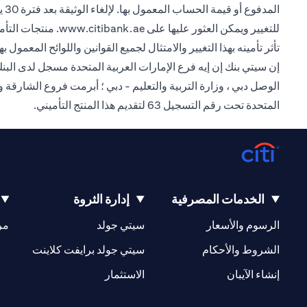
ال
(opens in a new tab)
للتغيير ويمكن العثور عليها على
www.citibank.ae
. منتجات التأم
تأثر تأمينه بهذا التغيير والامتثال لجميع القوانين واللوائح المعمول بها
الوصل دبي ، وزارة التربية والتعليم - دبي ؛ أبرمت فروع الشارقة 
المتحدة تحت رقم التسجيل 63 لتقديم هذا المنتج التأميني.
الخدمات المصرفية
إدارة الثروة
(opens in a new tab)
(opens in a new tab)
الرسوم والأسعار
سيتي جولد
مر
(opens in a new tab)
(opens in a new tab)
الشروط والأحكام
سيتي جولد برايفت كلاينت
(opens in a new tab)
(opens in a new tab)
إنشاء الآيبان
الاستثمار