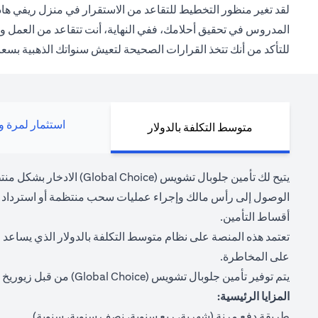
لقد تغير منظور التخطيط للتقاعد من الاستقرار في منزل ريفي هادئ
المدروس في تحقيق أحلامك، ففي النهاية، أنت تتقاعد من العمل و
للتأكد من أنك تتخذ القرارات الصحيحة لتعيش سنواتك الذهبية بسعا
استثمار لمرة و
متوسط التكلفة بالدولار
يتيح لك تأمين جلوبال تش
الوصول إلى رأس مالك وإجراء عمليات سحب منتظمة أو استرداد أم
أقساط التأمين.
تعتمد هذه المنصة على نظام متوسط التكلفة بالدولار الذي يساعد 
على المخاطرة.
يتم توفير تأمين جلوبال تشويس (Global Choice) من قبل زيوريخ إنترناشونال لايف، ويقتصر دور سيتي بنك إن.إيه. على التوزيع فقط.
المزايا الرئيسية:
طريقة دفع مرنة (شهرية، ربع سنوية، نصف سنوية، سنوية)