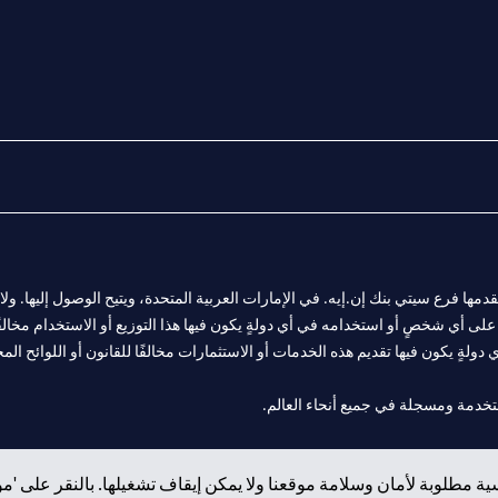
المالية التي يقدمها فرع سيتي بنك إن.إيه. في الإمارات العربية المتحدة، ويتيح الوصول إليه
لى أي شخصٍ أو استخدامه في أي دولةٍ يكون فيها هذا التوزيع أو الاستخدام مخالفًا ل
ولةٍ يكون فيها تقديم هذه الخدمات أو الاستثمارات مخالفًا للقانون أو اللوائح المح
 مول الإمارات في دبي، و
ة مطلوبة لأمان وسلامة موقعنا ولا يمكن إيقاف تشغيلها. بالنقر على 'مو
ت العربية المتحدة المركزي كفرع لبنك أجنبي.