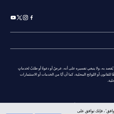
(opens in a new tab)
(opens in a new tab)
(opens in a new tab)
(opens in a new tab)
ا. ولا يُقصد به، ولا ينبغي تفسيره على أنه، عرضٌ أو دعوةٌ أو طلبٌ لخدماتٍ
لقانون أو اللوائح المحلية، كما أن أيًا من الخدمات أو الاستثمارات
لية.
CN-1002019
لفرع أبوظبي. هاتف: 4000 311 04.
افق' ، فإنك توافق على