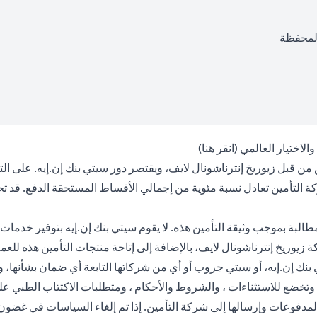
المحفظة
(opens in a new tab)
 والاختيار العالمي (
انقر هنا
)
من قبل زيوريخ إنترناشونال لايف، ويقتصر دور سيتي بنك إن.إيه. على ال
كة التأمين تعادل نسبة مئوية من إجمالي الأقساط المستحقة الدفع. قد 
لبة بموجب وثيقة التأمين هذه. لا يقوم سيتي بنك إن.إيه بتوفير خدمات ا
وريخ إنترناشونال لايف، بالإضافة إلى إتاحة منتجات التأمين هذه للعملاء
يتي بنك إن.إيه، أو سيتي جروب أو أي من شركاتها التابعة أي ضمان بشأنها