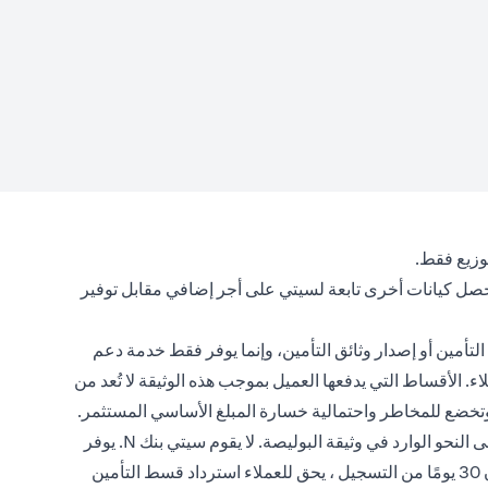
توزيع فقط.
تحصل كيانات أخرى تابعة لسيتي على أجر إضافي مقابل توفير
لتأمين أو إصدار وثائق التأمين، وإنما يوفر فقط خدمة دعم
. الأقساط التي يدفعها العميل بموجب هذه الوثيقة لا تُعد من
، وتخضع للمخاطر واحتمالية خسارة المبلغ الأساسي المستثمر.
تعتبر منتجات التأمين اختيارية ، ومكتوبة من قبل شركات التأمين ، وتخضع للاستثناءات ، والشروط والأحكام ، ومتطلبات الاكتتاب الطبي على النحو الوارد في وثيقة البوليصة. لا يقوم سيتي بنك N. يوفر
سيتي بنك N.A منتجات التأمين ويوفر دعم العملاء من خلال تلقي المدفوعات وإرسالها إلى شركة التأمين. إذا تم إلغاء السياسات في غضون 30 يومًا من التسجيل ، يحق للعملاء استرداد قسط التأمين