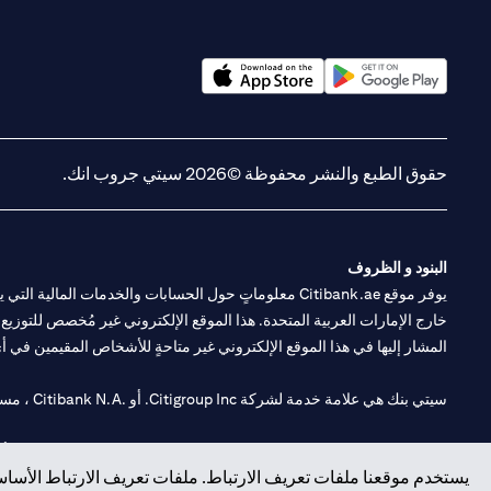
(opens in a new tab)
(opens in a new tab)
حقوق الطبع والنشر محفوظة ©2026 سيتي جروب انك.
البنود و الظروف
يوفر موقع Citibank.ae معلوماتٍ حول الحسابات والخدمات 
خارج الإمارات العربية المتحدة. هذا الموقع الإلكتروني غير مُخصص للتوزيع ع
المشار إليها في هذا الموقع الإلكتروني غير متاحةٍ للأشخاص المقيمين في أي د
سيتي بنك هي علامة خدمة لشركة Citigroup Inc. أو .Citibank N.A ، مستخدمة ومسجلة في جميع أنحاء العالم.
سيتي بنك إن. إيه. الإمارات مسجل لدى مصرف الإمارات المركزي تحت أرقام التراخيص 202563 لفرع الوصل في دبي، 531989 لفرع
يستخدم موقعنا ملفات تعريف الارتباط. ملفات تعريف الارتباط الأساسي
فرع سيتي بنك إن إيه - الإمارات العربية المتحدة مرخص من مصرف الإمارا