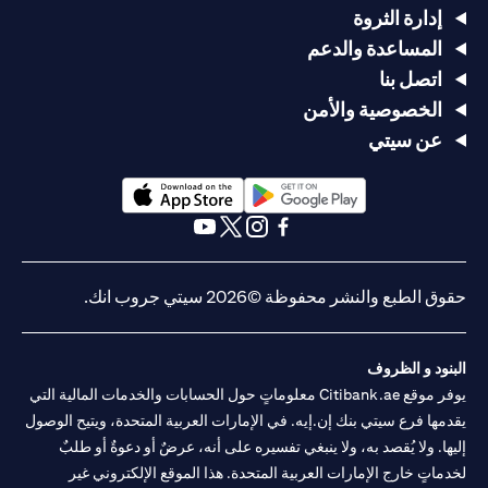
إدارة الثروة
المساعدة والدعم
اتصل بنا
الخصوصية والأمن
عن سيتي
opens in a new tab
opens in a new tab
opens in a new tab
opens in a new tab
opens in a new tab
opens in a new tab
حقوق الطبع والنشر محفوظة ©2026 سيتي جروب انك.
البنود و الظروف
يوفر موقع Citibank.ae معلوماتٍ حول الحسابات والخدمات المالية التي
يقدمها فرع سيتي بنك إن.إيه. في الإمارات العربية المتحدة، ويتيح الوصول
إليها. ولا يُقصد به، ولا ينبغي تفسيره على أنه، عرضٌ أو دعوةٌ أو طلبٌ
لخدماتٍ خارج الإمارات العربية المتحدة. هذا الموقع الإلكتروني غير