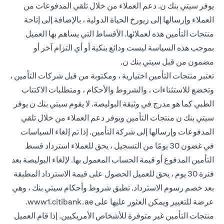
يوفر سيتي بنك ن. دعم العملاء من خلال تلقي المدفوعات من
العملاء وإرسالها إلى زيورخ الحياة الدولية ، بالإضافة إلى إتاحة
منتجات التأمين هذه لعملائها. الأقساط التي يساهم بها العميل
بموجب هذه السياسة ليست ودائع بنكية أو أي التزام آخر أو
مضمون من قبل سيتي بنك ن.
تعتبر منتجات التأمين اختيارية ، ومكتوبة من قبل شركات التأمين ،
وتخضع للاستثناءات ، والشروط والأحكام ، ومتطلبات الاكتتاب
الطبي كما هو مدرج في وثيقة البوليصة. لا يقوم سيتي بنك ن يوفر
سيتي بنك ن منتجات التأمين ويوفر دعم العملاء من خلال تلقي
المدفوعات وإرسالها إلى شركة التأمين. إذا تم إلغاء السياسات
في غضون 30 يومًا من التسجيل ، يحق للعملاء استرداد قسط
التأمين المدفوع أو قيمة الحساب المعمول بها. لإلغاء البوليصة بعد
فترة 30 يوم ، يحق للعميل الحصول على قيمة الاسترداد المطبقة
بعد خصم رسوم الاسترداد. تطبق شروط وأحكام سيتي بنك ، وهي
 new tab
عرضة للتغيير ويمكن العثور عليها على
www1.citibank.ae
.
منتجات التأمين غير متوفرة للأشخاص الأمريكيين. إذا قام العميل