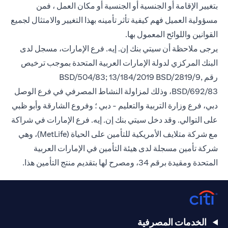
بتغيير الإقامة أو الجنسية أو الجنسية أو مكان العمل ، فمن
مسؤولية العميل فهم كيفية تأثر تأمينه بهذا التغيير والامتثال لجميع
القوانين واللوائح المعمول بها.
يرجى ملاحظة أن سيتي بنك إن. إيه. فرع الإمارات، مسجل لدى
البنك المركزي لدولة الإمارات العربية المتحدة بموجب ترخيص
رقم BSD/504/83; 13/184/2019 BSD/2819/9,
BSD/692/83، وذلك لمزاولة النشاط المصرفي في فرع الوصل
دبي، فرع وزارة التربية والتعليم - دبي ؛ وفروع الشارقة وأبو ظبي
على التوالي. وقد دخل سيتي بنك إن. إيه. فرع الإمارات في شراكة
مع شركة متلايف الأمريكية للتأمين على الحياة (MetLife)، وهي
شركة تأمين مسجلة لدى هيئة التأمين في الإمارات العربية
المتحدة ومقيدة برقم 34، ومصرح لها بتقديم منتج التأمين هذا.
الخدمات المصرفية