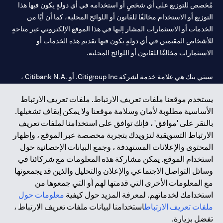
مُخصص للتوزيع على أي شخصٍ أو استخدامه في أي دولةٍ يكون فيها هذا
التوزيع أو الاستخدام مخالفًا للقانون أو اللوائح المحلية، كما أن أيًا من
الخدمات أو الاستثمارات المشار إليها في هذا الموقع الإلكتروني غير متاحةٍ
للأشخاص المقيمين في أي دولةٍ يكون فيها تقديم هذه الخدمات أو
الاستثمارات مخالفًا للقانون أو اللوائح المحلية.
سيتي بنك هي علامة خدمة لشركة Citigroup Inc. أو .Citibank N.A ،
مستخدمة ومسجلة في جميع أنحاء العالم.
يستخدم موقعنا ملفات تعريف الارتباط. ملفات تعريف الارتباط
الأساسية مطلوبة لأمان وسلامة موقعنا ولا يمكن إيقاف تشغيلها.
سيتي بنك إن. إيه. الإمارات مسجل لدى مصرف الإمارات المركزي تحت
بالنقر على 'موافق' ، فإنك توافق على استخدامنا لملفات تعريف
أرقام التراخيص 202563 لفرع الوصل في دبي، 531989 لفرع مول
الارتباط التسويقية لتزويدك بتجربة مخصصة عبر الموقع ، وإظهار
الإمارات في دبي، و CN-1002019 لفرع أبوظبي. هاتف: 4000 311 04.
المحتوى والإعلانات المستهدفة ، وجمع البيانات الإحصائية حول
فرع سيتي بنك إن إيه - الإمارات العربية المتحدة مرخص من مصرف
استخدام الموقع. يمكن مشاركة هذه المعلومات مع شركائنا في
الإمارات العربية المتحدة المركزي كفرع لبنك أجنبي.
وسائل التواصل الاجتماعي والإعلان والتحليل والذين قد يجمعونها
سيتي بنك إن إيه الإمارات العربية المتحدة مرخص من هيئة الأوراق المالية
مع المعلومات الأخرى التي قدمتها لهم أو التي جمعوها من
والسلع في الإمارات العربية المتحدة ("SCA") للقيام بالنشاط المالي لـ أ)
استخدامك لخدماتهم. لمعرفة المزيد حول كيفية
معلومات حول
الاستشارات المالية والتعريف والترويج بموجب ترخيص رقم
ملفات تعريف الارتباط
استخدامنا لبيانات ملفات تعريف الارتباط ،
20200000097 ب) وسيط تداول في الأسواق الدولية بموجب ترخيص
تفضل بزيارة.
رقم 20200000198 ج) إدارة المحافظ بموجب ترخيص رقم