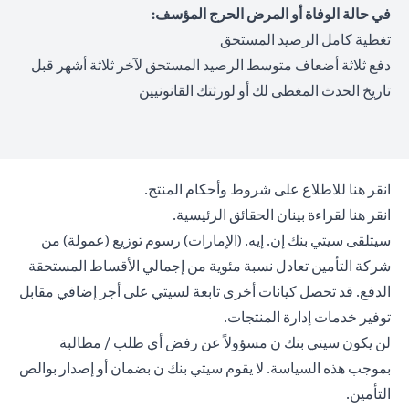
في حالة الوفاة أو المرض الحرج المؤسف:
تغطية كامل الرصيد المستحق
دفع ثلاثة أضعاف متوسط الرصيد المستحق لآخر ثلاثة أشهر قبل
تاريخ الحدث المغطى لك أو لورثتك القانونيين
opens in a new tab
انقر هنا
للاطلاع على شروط وأحكام المنتج.
opens in a new tab
انقر هنا
لقراءة بينان الحقائق الرئيسية.
سيتلقى سيتي بنك إن. إيه. (الإمارات) رسوم توزيع (عمولة) من
شركة التأمين تعادل نسبة مئوية من إجمالي الأقساط المستحقة
الدفع. قد تحصل كيانات أخرى تابعة لسيتي على أجر إضافي مقابل
توفير خدمات إدارة المنتجات.
لن يكون سيتي بنك ن مسؤولاً عن رفض أي طلب / مطالبة
بموجب هذه السياسة. لا يقوم سيتي بنك ن بضمان أو إصدار بوالص
التأمين.