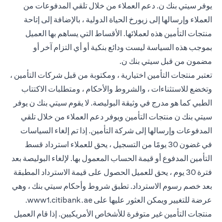
يوفر سيتي بنك ن. دعم العملاء من خلال تلقي المدفوعات من
العملاء وإرسالها إلى زيورخ الحياة الدولية ، بالإضافة إلى إتاحة
منتجات التأمين هذه لعملائها. الأقساط التي يساهم بها العميل
بموجب هذه السياسة ليست ودائع بنكية أو أي التزام آخر أو
مضمون من قبل سيتي بنك ن.
تعتبر منتجات التأمين اختيارية ، ومكتوبة من قبل شركات التأمين ،
وتخضع للاستثناءات ، والشروط والأحكام ، ومتطلبات الاكتتاب
الطبي كما هو مدرج في وثيقة البوليصة. لا يقوم سيتي بنك ن يوفر
سيتي بنك ن منتجات التأمين ويوفر دعم العملاء من خلال تلقي
المدفوعات وإرسالها إلى شركة التأمين. إذا تم إلغاء السياسات
في غضون 30 يومًا من التسجيل ، يحق للعملاء استرداد قسط
التأمين المدفوع أو قيمة الحساب المعمول بها. لإلغاء البوليصة بعد
فترة 30 يوم ، يحق للعميل الحصول على قيمة الاسترداد المطبقة
بعد خصم رسوم الاسترداد. تطبق شروط وأحكام سيتي بنك ، وهي
(opens in a new tab)
عرضة للتغيير ويمكن العثور عليها على
www1.citibank.ae
.
منتجات التأمين غير متوفرة للأشخاص الأمريكيين. إذا قام العميل