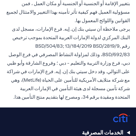
بتغيير الإقامة أو الجنسية أو الجنسية أو مكان العمل ، فمن
مسؤولية العميل فهم كيفية تأثر تأمينه بهذا التغيير والامتثال لجميع
القوانين واللوائح المعمول بها.
يرجى ملاحظة أن سيتي بنك إن. إيه. فرع الإمارات، مسجل لدى
البنك المركزي لدولة الإمارات العربية المتحدة بموجب ترخيص
رقم BSD/504/83; 13/184/2019 BSD/2819/9,
BSD/692/83، وذلك لمزاولة النشاط المصرفي في فرع الوصل
دبي، فرع وزارة التربية والتعليم - دبي ؛ وفروع الشارقة وأبو ظبي
على التوالي. وقد دخل سيتي بنك إن. إيه. فرع الإمارات في شراكة
مع شركة متلايف الأمريكية للتأمين على الحياة (MetLife)، وهي
شركة تأمين مسجلة لدى هيئة التأمين في الإمارات العربية
المتحدة ومقيدة برقم 34، ومصرح لها بتقديم منتج التأمين هذا.
الخدمات المصرفية