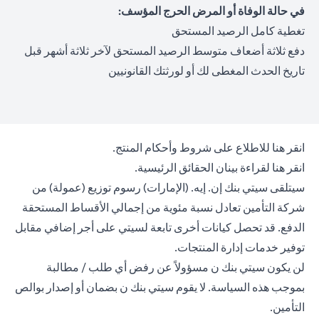
في حالة الوفاة أو المرض الحرج المؤسف:
تغطية كامل الرصيد المستحق
دفع ثلاثة أضعاف متوسط الرصيد المستحق لآخر ثلاثة أشهر قبل
تاريخ الحدث المغطى لك أو لورثتك القانونيين
(opens in a new tab)
انقر هنا
للاطلاع على شروط وأحكام المنتج.
(opens in a new tab)
انقر هنا
لقراءة بينان الحقائق الرئيسية.
سيتلقى سيتي بنك إن. إيه. (الإمارات) رسوم توزيع (عمولة) من
شركة التأمين تعادل نسبة مئوية من إجمالي الأقساط المستحقة
الدفع. قد تحصل كيانات أخرى تابعة لسيتي على أجر إضافي مقابل
توفير خدمات إدارة المنتجات.
لن يكون سيتي بنك ن مسؤولاً عن رفض أي طلب / مطالبة
بموجب هذه السياسة. لا يقوم سيتي بنك ن بضمان أو إصدار بوالص
التأمين.