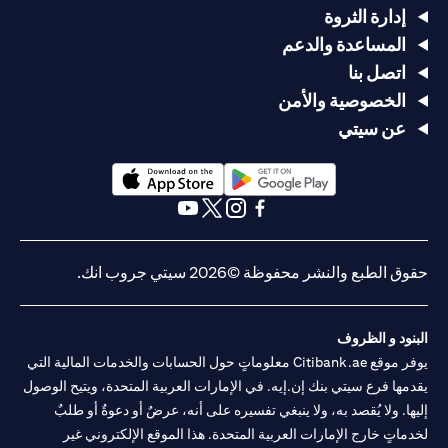
إدارة الثروة
المساعدة والدعم
اتصل بنا
الخصوصية والأمن
عن سيتي
(opens in a new tab)
(opens in a new tab)
(opens in a new tab)
(opens in a new tab)
(opens in a new tab)
(opens in a new tab)
حقوق الطبع والنشر محفوظة ©2026 سيتي جروب انك.
البنود و الظروف
يوفر موقع Citibank.ae معلوماتٍ حول الحسابات والخدمات المالية التي
يقدمها فرع سيتي بنك إن.إيه. في الإمارات العربية المتحدة، ويتيح الوصول
إليها. ولا يُقصد به، ولا ينبغي تفسيره على أنه، عرضٌ أو دعوةٌ أو طلبٌ
لخدماتٍ خارج الإمارات العربية المتحدة. هذا الموقع الإلكتروني غير