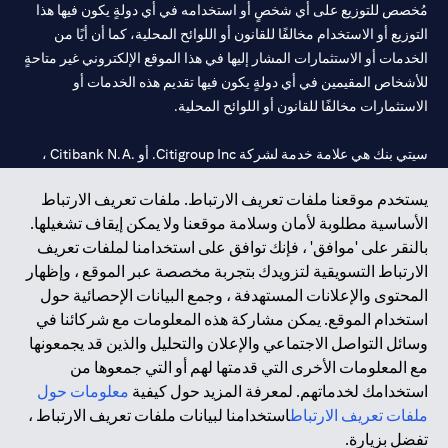
مُخصص للتوزيع على أي شخصٍ أو استخدامه في أي دولةٍ يكون فيها هذا
التوزيع أو الاستخدام مخالفًا للقانون أو اللوائح المحلية، كما أن أيًا من
الخدمات أو الاستثمارات المشار إليها في هذا الموقع الإلكتروني غير متاحةٍ
للأشخاص المقيمين في أي دولةٍ يكون فيها تقديم هذه الخدمات أو
الاستثمارات مخالفًا للقانون أو اللوائح المحلية.
سيتي بنك هي علامة خدمة لشركة Citigroup Inc. أو .Citibank N.A ،
مستخدمة ومسجلة في جميع أنحاء العالم.
يستخدم موقعنا ملفات تعريف الارتباط. ملفات تعريف الارتباط
الأساسية مطلوبة لأمان وسلامة موقعنا ولا يمكن إيقاف تشغيلها.
سيتي بنك إن. إيه. الإمارات مسجل لدى مصرف الإمارات المركزي تحت
بالنقر على 'موافق' ، فإنك توافق على استخدامنا لملفات تعريف
أرقام التراخيص 202563 لفرع الوصل في دبي، 531989 لفرع مول
الارتباط التسويقية لتزويدك بتجربة مخصصة عبر الموقع ، وإظهار
الإمارات في دبي، و
CN-1002019
لفرع أبوظبي. هاتف: 4000 311 04.
المحتوى والإعلانات المستهدفة ، وجمع البيانات الإحصائية حول
فرع سيتي بنك إن إيه - الإمارات العربية المتحدة مرخص من مصرف
استخدام الموقع. يمكن مشاركة هذه المعلومات مع شركائنا في
الإمارات العربية المتحدة المركزي كفرع لبنك أجنبي.
وسائل التواصل الاجتماعي والإعلان والتحليل والذين قد يجمعونها
سيتي بنك إن إيه الإمارات العربية المتحدة مرخص من هيئة الأوراق المالية
مع المعلومات الأخرى التي قدمتها لهم أو التي جمعوها من
والسلع في الإمارات العربية المتحدة ("SCA") للقيام بالنشاط المالي لـ أ)
استخدامك لخدماتهم. لمعرفة المزيد حول كيفية
معلومات حول
الاستشارات المالية والتعريف والترويج بموجب ترخيص رقم
ملفات تعريف الارتباط
استخدامنا لبيانات ملفات تعريف الارتباط ،
20200000097 ب) وسيط تداول في الأسواق الدولية بموجب ترخيص
تفضل بزيارة.
رقم 20200000198 ج) إدارة المحافظ بموجب ترخيص رقم