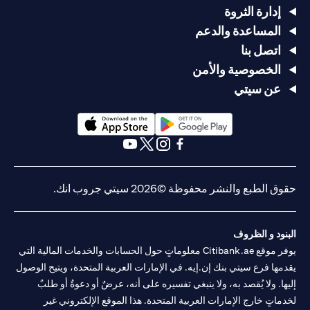
إدارة الثروة
المساعدة والدعم
اتصل بنا
الخصوصية والأمن
عن سيتي
opens in a new tab
opens in a new tab
opens in a new tab
opens in a new tab
opens in a new tab
opens in a new tab
حقوق الطبع والنشر محفوظة ©2026 سيتي جروب انك.
البنود و الظروف
يوفر موقع Citibank.ae معلوماتٍ حول الحسابات والخدمات المالية التي
يقدمها فرع سيتي بنك إن.إيه. في الإمارات العربية المتحدة، ويتيح الوصول
إليها. ولا يُقصد به، ولا ينبغي تفسيره على أنه، عرضٌ أو دعوةٌ أو طلبٌ
لخدماتٍ خارج الإمارات العربية المتحدة. هذا الموقع الإلكتروني غير