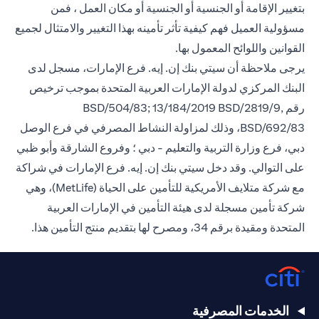
بتغيير الإقامة أو الجنسية أو الجنسية أو مكان العمل ، فمن
مسؤولية العميل فهم كيفية تأثر تأمينه بهذا التغيير والامتثال لجميع
القوانين واللوائح المعمول بها.
يرجى ملاحظة أن سيتي بنك إن. إيه. فرع الإمارات، مسجل لدى
البنك المركزي لدولة الإمارات العربية المتحدة بموجب ترخيص
رقم BSD/504/83; 13/184/2019 BSD/2819/9,
BSD/692/83، وذلك لمزاولة النشاط المصرفي في فرع الوصل
دبي، فرع وزارة التربية والتعليم - دبي ؛ وفروع الشارقة وأبو ظبي
على التوالي. وقد دخل سيتي بنك إن. إيه. فرع الإمارات في شراكة
مع شركة متلايف الأمريكية للتأمين على الحياة (MetLife)، وهي
شركة تأمين مسجلة لدى هيئة التأمين في الإمارات العربية
المتحدة ومقيدة برقم 34، ومصرح لها بتقديم منتج التأمين هذا.
الخدمات المصرفية