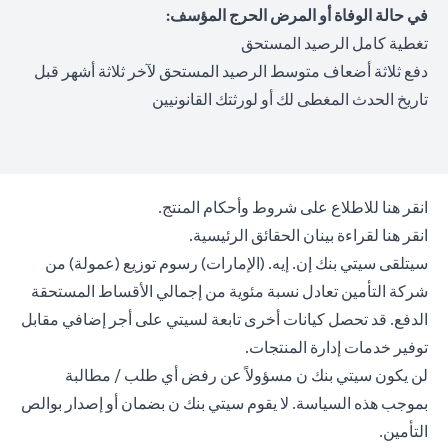
في حالة الوفاة أو المرض الحرج المؤسف:
تغطية كامل الرصيد المستحق
دفع ثلاثة أضعاف متوسط الرصيد المستحق لآخر ثلاثة أشهر قبل
تاريخ الحدث المغطى لك أو لورثتك القانونيين
opens in a new tab
انقر هنا
للاطلاع على شروط وأحكام المنتج.
opens in a new tab
انقر هنا
لقراءة بينان الحقائق الرئيسية.
سيتلقى سيتي بنك إن. إيه. (الإمارات) رسوم توزيع (عمولة) من
شركة التأمين تعادل نسبة مئوية من إجمالي الأقساط المستحقة
الدفع. قد تحصل كيانات أخرى تابعة لسيتي على أجر إضافي مقابل
توفير خدمات إدارة المنتجات.
لن يكون سيتي بنك ن مسؤولاً عن رفض أي طلب / مطالبة
بموجب هذه السياسة. لا يقوم سيتي بنك ن بضمان أو إصدار بوالص
التأمين.