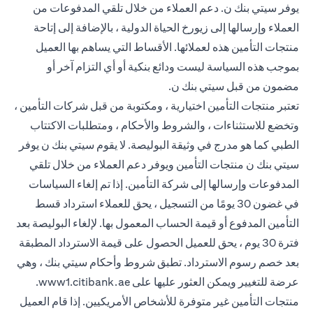
يوفر سيتي بنك ن. دعم العملاء من خلال تلقي المدفوعات من
العملاء وإرسالها إلى زيورخ الحياة الدولية ، بالإضافة إلى إتاحة
منتجات التأمين هذه لعملائها. الأقساط التي يساهم بها العميل
بموجب هذه السياسة ليست ودائع بنكية أو أي التزام آخر أو
مضمون من قبل سيتي بنك ن.
تعتبر منتجات التأمين اختيارية ، ومكتوبة من قبل شركات التأمين ،
وتخضع للاستثناءات ، والشروط والأحكام ، ومتطلبات الاكتتاب
الطبي كما هو مدرج في وثيقة البوليصة. لا يقوم سيتي بنك ن يوفر
سيتي بنك ن منتجات التأمين ويوفر دعم العملاء من خلال تلقي
المدفوعات وإرسالها إلى شركة التأمين. إذا تم إلغاء السياسات
في غضون 30 يومًا من التسجيل ، يحق للعملاء استرداد قسط
التأمين المدفوع أو قيمة الحساب المعمول بها. لإلغاء البوليصة بعد
فترة 30 يوم ، يحق للعميل الحصول على قيمة الاسترداد المطبقة
بعد خصم رسوم الاسترداد. تطبق شروط وأحكام سيتي بنك ، وهي
 new tab
عرضة للتغيير ويمكن العثور عليها على
www1.citibank.ae
.
منتجات التأمين غير متوفرة للأشخاص الأمريكيين. إذا قام العميل