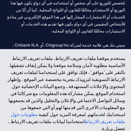
مُخصص للتوزيع على أي شخصٍ أو استخدامه في أي دولةٍ يكون فيها هذا
التوزيع أو الاستخدام مخالفًا للقانون أو اللوائح المحلية، كما أن أيًا من
الخدمات أو الاستثمارات المشار إليها في هذا الموقع الإلكتروني غير متاحةٍ
للأشخاص المقيمين في أي دولةٍ يكون فيها تقديم هذه الخدمات أو
الاستثمارات مخالفًا للقانون أو اللوائح المحلية.
سيتي بنك هي علامة خدمة لشركة Citigroup Inc. أو .Citibank N.A ،
مستخدمة ومسجلة في جميع أنحاء العالم.
يستخدم موقعنا ملفات تعريف الارتباط. ملفات تعريف الارتباط
الأساسية مطلوبة لأمان وسلامة موقعنا ولا يمكن إيقاف تشغيلها.
سيتي بنك إن. إيه. الإمارات مسجل لدى مصرف الإمارات المركزي تحت
بالنقر على 'موافق' ، فإنك توافق على استخدامنا لملفات تعريف
أرقام التراخيص 202563 لفرع الوصل في دبي، 531989 لفرع مول
الارتباط التسويقية لتزويدك بتجربة مخصصة عبر الموقع ، وإظهار
الإمارات في دبي، و CN-1002019 لفرع أبوظبي. هاتف: 4000 311 04.
المحتوى والإعلانات المستهدفة ، وجمع البيانات الإحصائية حول
فرع سيتي بنك إن إيه - الإمارات العربية المتحدة مرخص من مصرف
استخدام الموقع. يمكن مشاركة هذه المعلومات مع شركائنا في
الإمارات العربية المتحدة المركزي كفرع لبنك أجنبي.
وسائل التواصل الاجتماعي والإعلان والتحليل والذين قد يجمعونها
سيتي بنك إن إيه الإمارات العربية المتحدة مرخص من هيئة الأوراق المالية
مع المعلومات الأخرى التي قدمتها لهم أو التي جمعوها من
والسلع في الإمارات العربية المتحدة ("SCA") للقيام بالنشاط المالي لـ أ)
استخدامك لخدماتهم. لمعرفة المزيد حول كيفية
معلومات حول
الاستشارات المالية والتعريف والترويج بموجب ترخيص رقم
ملفات تعريف الارتباط
استخدامنا لبيانات ملفات تعريف الارتباط ،
20200000097 ب) وسيط تداول في الأسواق الدولية بموجب ترخيص
تفضل بزيارة.
رقم 20200000198 ج) إدارة المحافظ بموجب ترخيص رقم