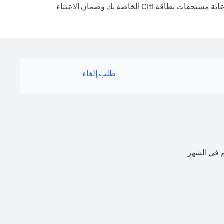
لايف ستايل بروتكت هو برنامج تأمين ائتماني اختياري مصمم لتزويدك براحة البال أنه حتى في الظروف المؤسفة ، فإن غلتك سيسمح لك برعاية مستحقات بطاقة Citi الخاصة بك وضمان الاعتناء
طلب إلغاء