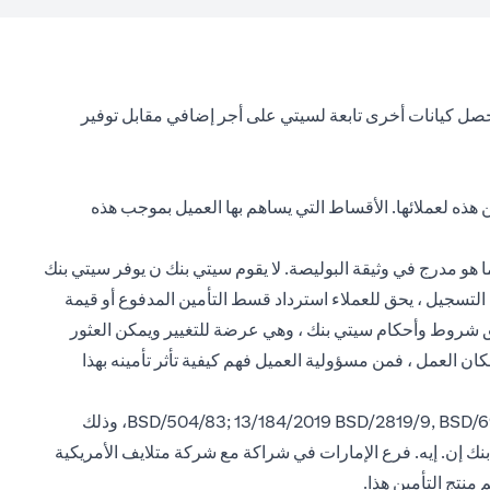
تحصل كيانات أخرى تابعة لسيتي على أجر إضافي مقابل توفير
ن هذه لعملائها. الأقساط التي يساهم بها العميل بموجب هذه
ا هو مدرج في وثيقة البوليصة. لا يقوم سيتي بنك ن يوفر سيتي بنك
 دعم العملاء من خلال تلقي المدفوعات وإرسالها إلى شركة التأمين. إذا تم إلغاء السياسات في غضون 30 يومًا من التسجيل ، يحق للعملاء استرداد قسط التأمين المدفوع أو قيمة
 رسوم الاسترداد. تطبق شروط وأحكام سيتي بنك ، وهي عرضة للتغيير ويمكن العثور
مكان العمل ، فمن مسؤولية العميل فهم كيفية تأثر تأمينه بهذا
يرجى ملاحظة أن سيتي بنك إن. إيه. فرع الإمارات، مسجل لدى البنك المركزي لدولة الإمارات العربية المتحدة بموجب ترخيص رقم BSD/504/83; 13/184/2019 BSD/2819/9, BSD/692/83، وذلك
نك إن. إيه. فرع الإمارات في شراكة مع شركة متلايف الأمريكية