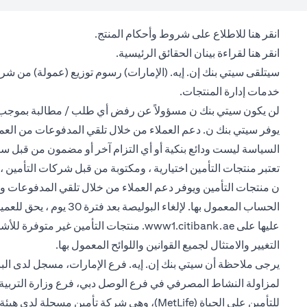
(opens in a new tab)
انقر هنا
للاطلاع على شروط وأحكام المنتج.
(opens in a new tab)
انقر هنا
لقراءة بينان الحقائق الرئيسية.
سيتلقى سيتي بنك إن. إيه. (الإمارات) رسوم توزيع (عمولة) من شر
خدمات إدارة المنتجات.
لن يكون سيتي بنك ن مسؤولاً عن رفض أي طلب / مطالبة بموجب هذ
يوفر سيتي بنك ن. دعم العملاء من خلال تلقي المدفوعات من العملاء 
السياسة ليست ودائع بنكية أو أي التزام آخر أو مضمون من قبل سي
تعتبر منتجات التأمين اختيارية ، ومكتوبة من قبل شركات التأمين ،
الحساب المعمول بها. 
(opens in a new tab)
عليها على
www1.citibank.ae
. منتجات التأمين غير متوفرة للأشخ
التغيير والامتثال لجميع القوانين واللوائح المعمول بها.
لمزاولة النشاط المصرفي في فرع الوصل دبي، فرع وزارة التربية و
للتأمين على الحياة (MetLife)، وهي شركة تأمين مسجلة لدى هيئة التأمين في الإمارات العربية المتحدة ومقيدة برقم 34، ومصرح لها بتقديم منتج التأمين هذا.