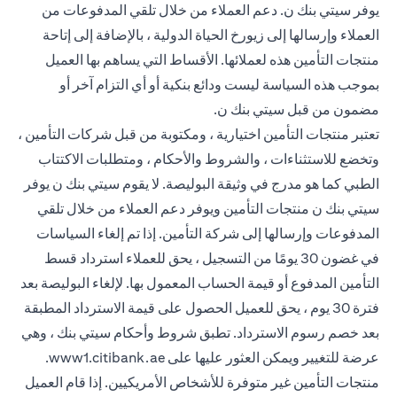
يوفر سيتي بنك ن. دعم العملاء من خلال تلقي المدفوعات من
العملاء وإرسالها إلى زيورخ الحياة الدولية ، بالإضافة إلى إتاحة
منتجات التأمين هذه لعملائها. الأقساط التي يساهم بها العميل
بموجب هذه السياسة ليست ودائع بنكية أو أي التزام آخر أو
مضمون من قبل سيتي بنك ن.
تعتبر منتجات التأمين اختيارية ، ومكتوبة من قبل شركات التأمين ،
وتخضع للاستثناءات ، والشروط والأحكام ، ومتطلبات الاكتتاب
الطبي كما هو مدرج في وثيقة البوليصة. لا يقوم سيتي بنك ن يوفر
سيتي بنك ن منتجات التأمين ويوفر دعم العملاء من خلال تلقي
المدفوعات وإرسالها إلى شركة التأمين. إذا تم إلغاء السياسات
في غضون 30 يومًا من التسجيل ، يحق للعملاء استرداد قسط
التأمين المدفوع أو قيمة الحساب المعمول بها. لإلغاء البوليصة بعد
فترة 30 يوم ، يحق للعميل الحصول على قيمة الاسترداد المطبقة
بعد خصم رسوم الاسترداد. تطبق شروط وأحكام سيتي بنك ، وهي
 new tab
عرضة للتغيير ويمكن العثور عليها على
www1.citibank.ae
.
منتجات التأمين غير متوفرة للأشخاص الأمريكيين. إذا قام العميل