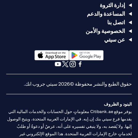
إدارة الثروة
المساعدة والدعم
اتصل بنا
الخصوصية والأمن
عن سيتي
opens in a new tab
opens in a new tab
opens in a new tab
opens in a new tab
opens in a new tab
opens in a new tab
حقوق الطبع والنشر محفوظة ©2026 سيتي جروب انك.
البنود و الظروف
يوفر موقع Citibank.ae معلوماتٍ حول الحسابات والخدمات المالية التي
يقدمها فرع سيتي بنك إن.إيه. في الإمارات العربية المتحدة، ويتيح الوصول
إليها. ولا يُقصد به، ولا ينبغي تفسيره على أنه، عرضٌ أو دعوةٌ أو طلبٌ
لخدماتٍ خارج الإمارات العربية المتحدة. هذا الموقع الإلكتروني غير