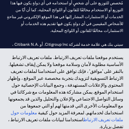
مُخصص للتوزيع على أي شخصٍ أو استخدامه في أي دولةٍ يكون فيها هذا
التوزيع أو الاستخدام مخالفًا للقانون أو اللوائح المحلية، كما أن أيًا من
الخدمات أو الاستثمارات المشار إليها في هذا الموقع الإلكتروني غير متاحةٍ
للأشخاص المقيمين في أي دولةٍ يكون فيها تقديم هذه الخدمات أو
الاستثمارات مخالفًا للقانون أو اللوائح المحلية.
سيتي بنك هي علامة خدمة لشركة Citigroup Inc. أو .Citibank N.A ،
مستخدمة ومسجلة في جميع أنحاء العالم.
يستخدم موقعنا ملفات تعريف الارتباط. ملفات تعريف الارتباط
الأساسية مطلوبة لأمان وسلامة موقعنا ولا يمكن إيقاف تشغيلها.
سيتي بنك إن. إيه. الإمارات مسجل لدى مصرف الإمارات المركزي تحت
بالنقر على 'موافق' ، فإنك توافق على استخدامنا لملفات تعريف
أرقام التراخيص 202563 لفرع الوصل في دبي، 531989 لفرع مول
الارتباط التسويقية لتزويدك بتجربة مخصصة عبر الموقع ، وإظهار
الإمارات في دبي، و CN-1002019 لفرع أبوظبي. هاتف: 4000 311 04.
المحتوى والإعلانات المستهدفة ، وجمع البيانات الإحصائية حول
فرع سيتي بنك إن إيه - الإمارات العربية المتحدة مرخص من مصرف
استخدام الموقع. يمكن مشاركة هذه المعلومات مع شركائنا في
الإمارات العربية المتحدة المركزي كفرع لبنك أجنبي.
وسائل التواصل الاجتماعي والإعلان والتحليل والذين قد يجمعونها
سيتي بنك إن إيه الإمارات العربية المتحدة مرخص من هيئة الأوراق المالية
مع المعلومات الأخرى التي قدمتها لهم أو التي جمعوها من
والسلع في الإمارات العربية المتحدة ("SCA") للقيام بالنشاط المالي لـ أ)
استخدامك لخدماتهم. لمعرفة المزيد حول كيفية
معلومات حول
الاستشارات المالية والتعريف والترويج بموجب ترخيص رقم
ملفات تعريف الارتباط
استخدامنا لبيانات ملفات تعريف الارتباط ،
20200000097 ب) وسيط تداول في الأسواق الدولية بموجب ترخيص
تفضل بزيارة.
رقم 20200000198 ج) إدارة المحافظ بموجب ترخيص رقم