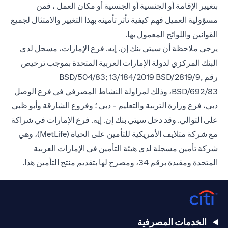
بتغيير الإقامة أو الجنسية أو الجنسية أو مكان العمل ، فمن
مسؤولية العميل فهم كيفية تأثر تأمينه بهذا التغيير والامتثال لجميع
القوانين واللوائح المعمول بها.
يرجى ملاحظة أن سيتي بنك إن. إيه. فرع الإمارات، مسجل لدى
البنك المركزي لدولة الإمارات العربية المتحدة بموجب ترخيص
رقم BSD/504/83; 13/184/2019 BSD/2819/9,
BSD/692/83، وذلك لمزاولة النشاط المصرفي في فرع الوصل
دبي، فرع وزارة التربية والتعليم - دبي ؛ وفروع الشارقة وأبو ظبي
على التوالي. وقد دخل سيتي بنك إن. إيه. فرع الإمارات في شراكة
مع شركة متلايف الأمريكية للتأمين على الحياة (MetLife)، وهي
شركة تأمين مسجلة لدى هيئة التأمين في الإمارات العربية
المتحدة ومقيدة برقم 34، ومصرح لها بتقديم منتج التأمين هذا.
الخدمات المصرفية