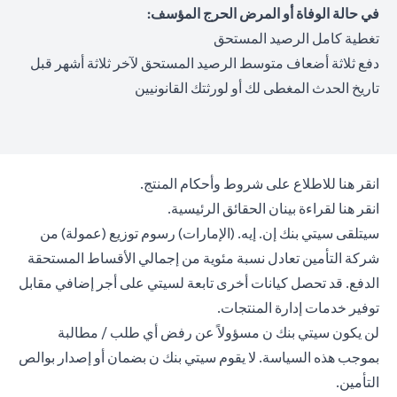
في حالة الوفاة أو المرض الحرج المؤسف:
تغطية كامل الرصيد المستحق
دفع ثلاثة أضعاف متوسط الرصيد المستحق لآخر ثلاثة أشهر قبل
تاريخ الحدث المغطى لك أو لورثتك القانونيين
opens in a new tab
انقر هنا
للاطلاع على شروط وأحكام المنتج.
opens in a new tab
انقر هنا
لقراءة بينان الحقائق الرئيسية.
سيتلقى سيتي بنك إن. إيه. (الإمارات) رسوم توزيع (عمولة) من
شركة التأمين تعادل نسبة مئوية من إجمالي الأقساط المستحقة
الدفع. قد تحصل كيانات أخرى تابعة لسيتي على أجر إضافي مقابل
توفير خدمات إدارة المنتجات.
لن يكون سيتي بنك ن مسؤولاً عن رفض أي طلب / مطالبة
بموجب هذه السياسة. لا يقوم سيتي بنك ن بضمان أو إصدار بوالص
التأمين.