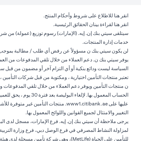
(opens in a new tab)
انقر هنا
للاطلاع على شروط وأحكام المنتج.
(opens in a new tab)
انقر هنا
لقراءة بينان الحقائق الرئيسية.
سيتلقى سيتي بنك إن. إيه. (الإمارات) رسوم توزيع (عمولة) من شر
خدمات إدارة المنتجات.
لن يكون سيتي بنك ن مسؤولاً عن رفض أي طلب / مطالبة بموجب هذ
يوفر سيتي بنك ن. دعم العملاء من خلال تلقي المدفوعات من العملاء 
السياسة ليست ودائع بنكية أو أي التزام آخر أو مضمون من قبل سي
تعتبر منتجات التأمين اختيارية ، ومكتوبة من قبل شركات التأمين ،
الحساب المعمول بها. 
(opens in a new tab)
عليها على
www1.citibank.ae
. منتجات التأمين غير متوفرة للأشخ
التغيير والامتثال لجميع القوانين واللوائح المعمول بها.
لمزاولة النشاط المصرفي في فرع الوصل دبي، فرع وزارة التربية و
للتأمين على الحياة (MetLife)، وهي شركة تأمين مسجلة لدى هيئة التأمين في الإمارات العربية المتحدة ومقيدة برقم 34، ومصرح لها بتقديم منتج التأمين هذا.