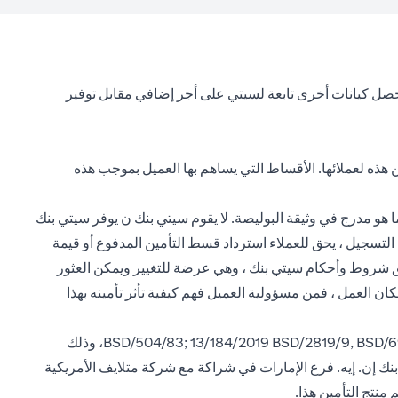
تحصل كيانات أخرى تابعة لسيتي على أجر إضافي مقابل توفير
ن هذه لعملائها. الأقساط التي يساهم بها العميل بموجب هذه
ا هو مدرج في وثيقة البوليصة. لا يقوم سيتي بنك ن يوفر سيتي بنك
 دعم العملاء من خلال تلقي المدفوعات وإرسالها إلى شركة التأمين. إذا تم إلغاء السياسات في غضون 30 يومًا من التسجيل ، يحق للعملاء استرداد قسط التأمين المدفوع أو قيمة
 رسوم الاسترداد. تطبق شروط وأحكام سيتي بنك ، وهي عرضة للتغيير ويمكن العثور
مكان العمل ، فمن مسؤولية العميل فهم كيفية تأثر تأمينه بهذا
يرجى ملاحظة أن سيتي بنك إن. إيه. فرع الإمارات، مسجل لدى البنك المركزي لدولة الإمارات العربية المتحدة بموجب ترخيص رقم BSD/504/83; 13/184/2019 BSD/2819/9, BSD/692/83، وذلك
نك إن. إيه. فرع الإمارات في شراكة مع شركة متلايف الأمريكية