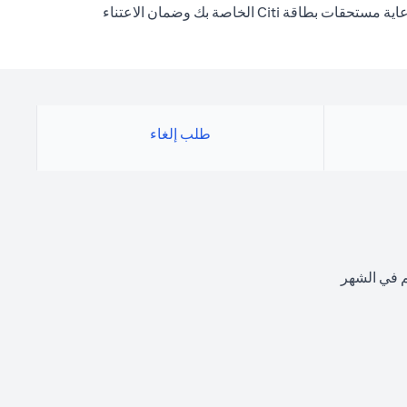
لايف ستايل بروتكت هو برنامج تأمين ائتماني اختياري مصمم لتزويدك براحة البال أنه حتى في الظروف المؤسفة ، فإن غلتك سيسمح لك برعاية مستحقات بطاقة Citi الخاصة بك وضمان الاعتناء
طلب إلغاء