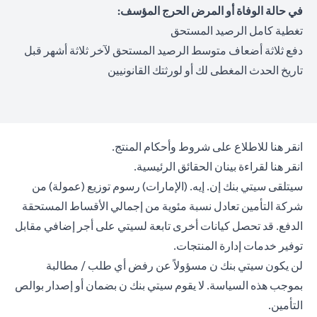
في حالة الوفاة أو المرض الحرج المؤسف:
تغطية كامل الرصيد المستحق
دفع ثلاثة أضعاف متوسط الرصيد المستحق لآخر ثلاثة أشهر قبل
تاريخ الحدث المغطى لك أو لورثتك القانونيين
opens in a new tab
انقر هنا
للاطلاع على شروط وأحكام المنتج.
opens in a new tab
انقر هنا
لقراءة بينان الحقائق الرئيسية.
سيتلقى سيتي بنك إن. إيه. (الإمارات) رسوم توزيع (عمولة) من
شركة التأمين تعادل نسبة مئوية من إجمالي الأقساط المستحقة
الدفع. قد تحصل كيانات أخرى تابعة لسيتي على أجر إضافي مقابل
توفير خدمات إدارة المنتجات.
لن يكون سيتي بنك ن مسؤولاً عن رفض أي طلب / مطالبة
بموجب هذه السياسة. لا يقوم سيتي بنك ن بضمان أو إصدار بوالص
التأمين.