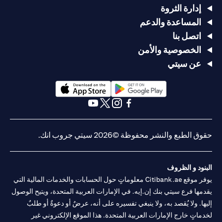
إدارة الثروة
المساعدة والدعم
اتصل بنا
الخصوصية والأمن
عن سيتي
opens in a new tab
opens in a new tab
opens in a new tab
opens in a new tab
opens in a new tab
opens in a new tab
حقوق الطبع والنشر محفوظة ©2026 سيتي جروب انك.
البنود و الظروف
يوفر موقع Citibank.ae معلوماتٍ حول الحسابات والخدمات المالية التي
يقدمها فرع سيتي بنك إن.إيه. في الإمارات العربية المتحدة، ويتيح الوصول
إليها. ولا يُقصد به، ولا ينبغي تفسيره على أنه، عرضٌ أو دعوةٌ أو طلبٌ
لخدماتٍ خارج الإمارات العربية المتحدة. هذا الموقع الإلكتروني غير