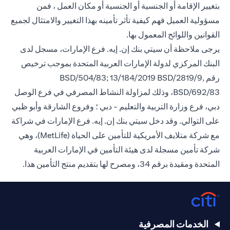
بتغيير الإقامة أو الجنسية أو الجنسية أو مكان العمل ، فمن
مسؤولية العميل فهم كيفية تأثر تأمينه بهذا التغيير والامتثال لجميع
القوانين واللوائح المعمول بها.
يرجى ملاحظة أن سيتي بنك إن. إيه. فرع الإمارات، مسجل لدى
البنك المركزي لدولة الإمارات العربية المتحدة بموجب ترخيص
رقم BSD/504/83; 13/184/2019 BSD/2819/9,
BSD/692/83، وذلك لمزاولة النشاط المصرفي في فرع الوصل
دبي، فرع وزارة التربية والتعليم - دبي ؛ وفروع الشارقة وأبو ظبي
على التوالي. وقد دخل سيتي بنك إن. إيه. فرع الإمارات في شراكة
مع شركة متلايف الأمريكية للتأمين على الحياة (MetLife)، وهي
شركة تأمين مسجلة لدى هيئة التأمين في الإمارات العربية
المتحدة ومقيدة برقم 34، ومصرح لها بتقديم منتج التأمين هذا.
الخدمات المصرفية