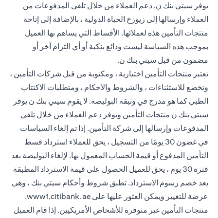
يوفر سيتي بنك ن. دعم العملاء من خلال تلقي المدفوعات من
العملاء وإرسالها إلى زيورخ الحياة الدولية ، بالإضافة إلى إتاحة
منتجات التأمين هذه لعملائها. الأقساط التي يساهم بها العميل
بموجب هذه السياسة ليست ودائع بنكية أو أي التزام آخر أو
مضمون من قبل سيتي بنك ن.
تعتبر منتجات التأمين اختيارية ، ومكتوبة من قبل شركات التأمين ،
وتخضع للاستثناءات ، والشروط والأحكام ، ومتطلبات الاكتتاب
الطبي كما هو مدرج في وثيقة البوليصة. لا يقوم سيتي بنك ن يوفر
سيتي بنك ن منتجات التأمين ويوفر دعم العملاء من خلال تلقي
المدفوعات وإرسالها إلى شركة التأمين. إذا تم إلغاء السياسات
في غضون 30 يومًا من التسجيل ، يحق للعملاء استرداد قسط
التأمين المدفوع أو قيمة الحساب المعمول بها. لإلغاء البوليصة بعد
فترة 30 يوم ، يحق للعميل الحصول على قيمة الاسترداد المطبقة
بعد خصم رسوم الاسترداد. تطبق شروط وأحكام سيتي بنك ، وهي
 new tab
عرضة للتغيير ويمكن العثور عليها على
www1.citibank.ae
.
منتجات التأمين غير متوفرة للأشخاص الأمريكيين. إذا قام العميل