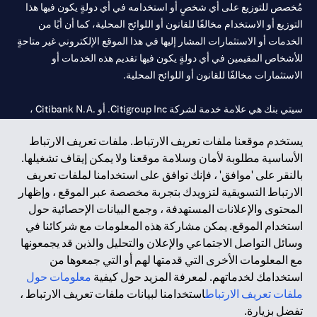
مُخصص للتوزيع على أي شخصٍ أو استخدامه في أي دولةٍ يكون فيها هذا
التوزيع أو الاستخدام مخالفًا للقانون أو اللوائح المحلية، كما أن أيًا من
الخدمات أو الاستثمارات المشار إليها في هذا الموقع الإلكتروني غير متاحةٍ
للأشخاص المقيمين في أي دولةٍ يكون فيها تقديم هذه الخدمات أو
الاستثمارات مخالفًا للقانون أو اللوائح المحلية.
سيتي بنك هي علامة خدمة لشركة Citigroup Inc. أو .Citibank N.A ،
مستخدمة ومسجلة في جميع أنحاء العالم.
يستخدم موقعنا ملفات تعريف الارتباط. ملفات تعريف الارتباط
الأساسية مطلوبة لأمان وسلامة موقعنا ولا يمكن إيقاف تشغيلها.
سيتي بنك إن. إيه. الإمارات مسجل لدى مصرف الإمارات المركزي تحت
بالنقر على 'موافق' ، فإنك توافق على استخدامنا لملفات تعريف
أرقام التراخيص 202563 لفرع الوصل في دبي، 531989 لفرع مول
الارتباط التسويقية لتزويدك بتجربة مخصصة عبر الموقع ، وإظهار
الإمارات في دبي، و CN-1002019 لفرع أبوظبي. هاتف: 4000 311 04.
المحتوى والإعلانات المستهدفة ، وجمع البيانات الإحصائية حول
فرع سيتي بنك إن إيه - الإمارات العربية المتحدة مرخص من مصرف
استخدام الموقع. يمكن مشاركة هذه المعلومات مع شركائنا في
الإمارات العربية المتحدة المركزي كفرع لبنك أجنبي.
وسائل التواصل الاجتماعي والإعلان والتحليل والذين قد يجمعونها
سيتي بنك إن إيه الإمارات العربية المتحدة مرخص من هيئة الأوراق المالية
مع المعلومات الأخرى التي قدمتها لهم أو التي جمعوها من
والسلع في الإمارات العربية المتحدة ("SCA") للقيام بالنشاط المالي لـ أ)
استخدامك لخدماتهم. لمعرفة المزيد حول كيفية
معلومات حول
الاستشارات المالية والتعريف والترويج بموجب ترخيص رقم
ملفات تعريف الارتباط
استخدامنا لبيانات ملفات تعريف الارتباط ،
20200000097 ب) وسيط تداول في الأسواق الدولية بموجب ترخيص
تفضل بزيارة.
رقم 20200000198 ج) إدارة المحافظ بموجب ترخيص رقم