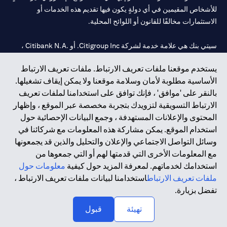
للأشخاص المقيمين في أي دولةٍ يكون فيها تقديم هذه الخدمات أو
الاستثمارات مخالفًا للقانون أو اللوائح المحلية.
سيتي بنك هي علامة خدمة لشركة Citigroup Inc. أو .Citibank N.A ،
مستخدمة ومسجلة في جميع أنحاء العالم.
يستخدم موقعنا ملفات تعريف الارتباط. ملفات تعريف الارتباط
الأساسية مطلوبة لأمان وسلامة موقعنا ولا يمكن إيقاف تشغيلها.
سيتي بنك إن. إيه. الإمارات مسجل لدى مصرف الإمارات المركزي تحت
بالنقر على 'موافق' ، فإنك توافق على استخدامنا لملفات تعريف
أرقام التراخيص 202563 لفرع الوصل في دبي، 531989 لفرع مول
الارتباط التسويقية لتزويدك بتجربة مخصصة عبر الموقع ، وإظهار
الإمارات في دبي، و
CN-1002019
لفرع أبوظبي. هاتف: 4000 311 04.
المحتوى والإعلانات المستهدفة ، وجمع البيانات الإحصائية حول
فرع سيتي بنك إن إيه - الإمارات العربية المتحدة مرخص من مصرف
استخدام الموقع. يمكن مشاركة هذه المعلومات مع شركائنا في
الإمارات العربية المتحدة المركزي كفرع لبنك أجنبي.
وسائل التواصل الاجتماعي والإعلان والتحليل والذين قد يجمعونها
سيتي بنك إن إيه الإمارات العربية المتحدة مرخص من هيئة الأوراق المالية
مع المعلومات الأخرى التي قدمتها لهم أو التي جمعوها من
والسلع في الإمارات العربية المتحدة ("SCA") للقيام بالنشاط المالي لـ أ)
استخدامك لخدماتهم. لمعرفة المزيد حول كيفية
معلومات حول
الاستشارات المالية والتعريف والترويج بموجب ترخيص رقم
ملفات تعريف الارتباط
استخدامنا لبيانات ملفات تعريف الارتباط ،
20200000097 ب) وسيط تداول في الأسواق الدولية بموجب ترخيص
تفضل بزيارة.
رقم 20200000198 ج) إدارة المحافظ بموجب ترخيص رقم
20200000240 د) الحفظ بموجب ترخيص رقم 602003.
تهيئة
قبول
حقوق الطبع والنشر محفوظة ©2026 سيتي جروب انك.