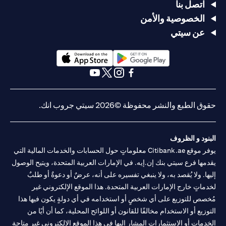
اتصل بنا
الخصوصية والأمن
عن سيتي
(opens in a new tab)
(opens in a new tab)
(opens in a new tab)
(opens in a new tab)
(opens in a new tab)
(opens in a new tab)
حقوق الطبع والنشر محفوظة ©2026 سيتي جروب انك.
البنود و الظروف
يوفر موقع Citibank.ae معلوماتٍ حول الحسابات والخدمات المالية التي
يقدمها فرع سيتي بنك إن.إيه. في الإمارات العربية المتحدة، ويتيح الوصول
إليها. ولا يُقصد به، ولا ينبغي تفسيره على أنه، عرضٌ أو دعوةٌ أو طلبٌ
لخدماتٍ خارج الإمارات العربية المتحدة. هذا الموقع الإلكتروني غير
مُخصص للتوزيع على أي شخصٍ أو استخدامه في أي دولةٍ يكون فيها هذا
التوزيع أو الاستخدام مخالفًا للقانون أو اللوائح المحلية، كما أن أيًا من
الخدمات أو الاستثمارات المشار إليها في هذا الموقع الإلكتروني غير متاحةٍ