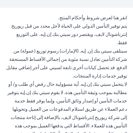
(opens in a new tab)
انقر هنا
لعرض شروط وأحكام المنتج.
يتم توفير التأمين الدولي على الحياة لأجل محدد من قبل زيوريخ
إنترناشونال لايف، ويقتصر دور سيتي بنك إن.إيه. على التوزيع
فقط.
سيتلقى سيتي بنك إن. إيه. (الإمارات) رسوم توزيع (عمولة) من
شركة التأمين تعادل نسبة مئوية من إجمالي الأقساط المستحقة
الدفع. قد تحصل كيانات أخرى تابعة لسيتي على أجر إضافي مقابل
توفير خدمات إدارة المنتجات.
لا يتحمل سيتي بنك إن.إيه. أية مسؤولية حال رفض أي طلب و/ أو
مطالبة بموجب وثيقة التأمين هذه. لا يقوم سيتي بنك إن.إيه بتوفير
خدمات التأمين أو إصدار وثائق التأمين، وإنما يوفر فقط خدمة
دعم العملاء عن طريق استلام المدفوعات من العميل وتحويلها
إلى شركة زيوريخ إنترناشونال لايف، بالإضافة إلى إتاحة منتجات
التأمين هذه للعملاء. الأقساط التي يدفعها العميل بموجب هذه