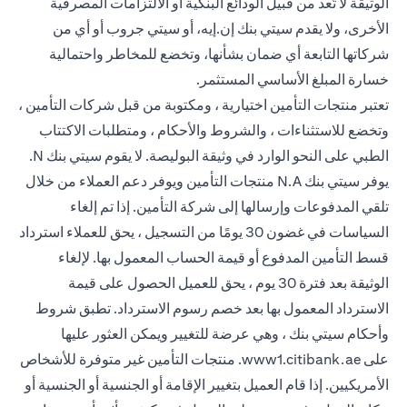
الوثيقة لا تُعد من قبيل الودائع البنكية أو الالتزامات المصرفية
الأخرى، ولا يقدم سيتي بنك إن.إيه، أو سيتي جروب أو أي من
شركاتها التابعة أي ضمان بشأنها، وتخضع للمخاطر واحتمالية
خسارة المبلغ الأساسي المستثمر.
تعتبر منتجات التأمين اختيارية ، ومكتوبة من قبل شركات التأمين ،
وتخضع للاستثناءات ، والشروط والأحكام ، ومتطلبات الاكتتاب
الطبي على النحو الوارد في وثيقة البوليصة. لا يقوم سيتي بنك N.
يوفر سيتي بنك N.A منتجات التأمين ويوفر دعم العملاء من خلال
تلقي المدفوعات وإرسالها إلى شركة التأمين. إذا تم إلغاء
السياسات في غضون 30 يومًا من التسجيل ، يحق للعملاء استرداد
قسط التأمين المدفوع أو قيمة الحساب المعمول بها. لإلغاء
الوثيقة بعد فترة 30 يوم ، يحق للعميل الحصول على قيمة
الاسترداد المعمول بها بعد خصم رسوم الاسترداد. تطبق شروط
وأحكام سيتي بنك ، وهي عرضة للتغيير ويمكن العثور عليها
(opens in a new tab)
على
www1.citibank.ae
. منتجات التأمين غير متوفرة للأشخاص
الأمريكيين. إذا قام العميل بتغيير الإقامة أو الجنسية أو الجنسية أو