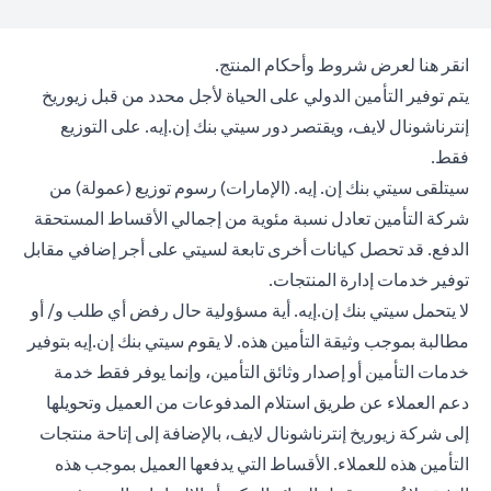
(opens in a new tab)
انقر هنا
لعرض شروط وأحكام المنتج.
يتم توفير التأمين الدولي على الحياة لأجل محدد من قبل زيوريخ
إنترناشونال لايف، ويقتصر دور سيتي بنك إن.إيه. على التوزيع
فقط.
سيتلقى سيتي بنك إن. إيه. (الإمارات) رسوم توزيع (عمولة) من
شركة التأمين تعادل نسبة مئوية من إجمالي الأقساط المستحقة
الدفع. قد تحصل كيانات أخرى تابعة لسيتي على أجر إضافي مقابل
توفير خدمات إدارة المنتجات.
لا يتحمل سيتي بنك إن.إيه. أية مسؤولية حال رفض أي طلب و/ أو
مطالبة بموجب وثيقة التأمين هذه. لا يقوم سيتي بنك إن.إيه بتوفير
خدمات التأمين أو إصدار وثائق التأمين، وإنما يوفر فقط خدمة
دعم العملاء عن طريق استلام المدفوعات من العميل وتحويلها
إلى شركة زيوريخ إنترناشونال لايف، بالإضافة إلى إتاحة منتجات
التأمين هذه للعملاء. الأقساط التي يدفعها العميل بموجب هذه