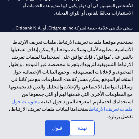
للأشخاص المقيمين في أي دولةٍ يكون فيها تقديم هذه الخدمات أو
الاستثمارات مخالفًا للقانون أو اللوائح المحلية.
سيتي بنك هي علامة خدمة لشركة Citigroup Inc. أو .Citibank N.A ،
مستخدمة ومسجلة في جميع أنحاء العالم.
يستخدم موقعنا ملفات تعريف الارتباط. ملفات تعريف الارتباط
الأساسية مطلوبة لأمان وسلامة موقعنا ولا يمكن إيقاف تشغيلها.
سيتي بنك إن. إيه. الإمارات مسجل لدى مصرف الإمارات المركزي تحت
بالنقر على 'موافق' ، فإنك توافق على استخدامنا لملفات تعريف
أرقام التراخيص 202563 لفرع الوصل في دبي، 531989 لفرع مول
الارتباط التسويقية لتزويدك بتجربة مخصصة عبر الموقع ، وإظهار
الإمارات في دبي، و
CN-1002019
لفرع أبوظبي. هاتف: 4000 311 04.
المحتوى والإعلانات المستهدفة ، وجمع البيانات الإحصائية حول
فرع سيتي بنك إن إيه - الإمارات العربية المتحدة مرخص من مصرف
استخدام الموقع. يمكن مشاركة هذه المعلومات مع شركائنا في
الإمارات العربية المتحدة المركزي كفرع لبنك أجنبي.
وسائل التواصل الاجتماعي والإعلان والتحليل والذين قد يجمعونها
سيتي بنك إن إيه الإمارات العربية المتحدة مرخص من هيئة الأوراق المالية
مع المعلومات الأخرى التي قدمتها لهم أو التي جمعوها من
والسلع في الإمارات العربية المتحدة ("SCA") للقيام بالنشاط المالي لـ أ)
استخدامك لخدماتهم. لمعرفة المزيد حول كيفية
معلومات حول
الاستشارات المالية والتعريف والترويج بموجب ترخيص رقم
ملفات تعريف الارتباط
استخدامنا لبيانات ملفات تعريف الارتباط ،
20200000097 ب) وسيط تداول في الأسواق الدولية بموجب ترخيص
تفضل بزيارة.
رقم 20200000198 ج) إدارة المحافظ بموجب ترخيص رقم
20200000240 د) الحفظ بموجب ترخيص رقم 602003.
تهيئة
قبول
حقوق الطبع والنشر محفوظة ©2026 سيتي جروب انك.