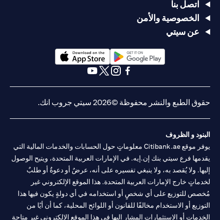
اتصل بنا
الخصوصية والأمن
عن سيتي
(opens in a new tab)
(opens in a new tab)
(opens in a new tab)
(opens in a new tab)
(opens in a new tab)
(opens in a new tab)
حقوق الطبع والنشر محفوظة ©2026 سيتي جروب انك.
البنود و الظروف
يوفر موقع Citibank.ae معلوماتٍ حول الحسابات والخدمات المالية التي
يقدمها فرع سيتي بنك إن.إيه. في الإمارات العربية المتحدة، ويتيح الوصول
إليها. ولا يُقصد به، ولا ينبغي تفسيره على أنه، عرضٌ أو دعوةٌ أو طلبٌ
لخدماتٍ خارج الإمارات العربية المتحدة. هذا الموقع الإلكتروني غير
مُخصص للتوزيع على أي شخصٍ أو استخدامه في أي دولةٍ يكون فيها هذا
التوزيع أو الاستخدام مخالفًا للقانون أو اللوائح المحلية، كما أن أيًا من
الخدمات أو الاستثمارات المشار إليها في هذا الموقع الإلكتروني غير متاحةٍ