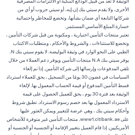
الوثيقة لا تُعد من قبيل الودائع البنكية أو الالتزامات المصرفية
الأخرى، ولا يقدم سيتي بنك إن.إيه، أو سيتي جروب أو أي من
شركاتها التابعة أي ضمان بشأنها، وتخضع للمخاطر واحتمالية
خسارة المبلغ الأساسي المستثمر.
تعتبر منتجات التأمين اختيارية ، ومكتوبة من قبل شركات التأمين ،
وتخضع للاستثناءات ، والشروط والأحكام ، ومتطلبات الاكتتاب
الطبي على النحو الوارد في وثيقة البوليصة. لا يقوم سيتي بنك N.
يوفر سيتي بنك N.A منتجات التأمين ويوفر دعم العملاء من خلال
تلقي المدفوعات وإرسالها إلى شركة التأمين. إذا تم إلغاء
السياسات في غضون 30 يومًا من التسجيل ، يحق للعملاء استرداد
قسط التأمين المدفوع أو قيمة الحساب المعمول بها. لإلغاء
الوثيقة بعد فترة 30 يوم ، يحق للعميل الحصول على قيمة
الاسترداد المعمول بها بعد خصم رسوم الاسترداد. تطبق شروط
وأحكام سيتي بنك ، وهي عرضة للتغيير ويمكن العثور عليها
(opens in a new tab)
على
www1.citibank.ae
. منتجات التأمين غير متوفرة للأشخاص
الأمريكيين. إذا قام العميل بتغيير الإقامة أو الجنسية أو الجنسية أو