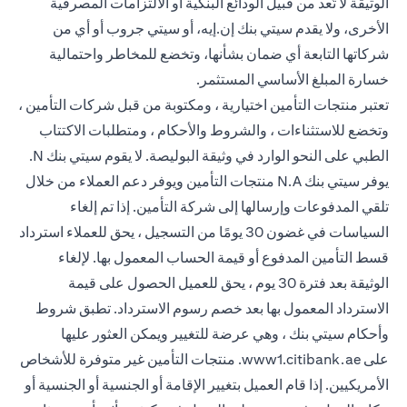
الوثيقة لا تُعد من قبيل الودائع البنكية أو الالتزامات المصرفية
الأخرى، ولا يقدم سيتي بنك إن.إيه، أو سيتي جروب أو أي من
شركاتها التابعة أي ضمان بشأنها، وتخضع للمخاطر واحتمالية
خسارة المبلغ الأساسي المستثمر.
تعتبر منتجات التأمين اختيارية ، ومكتوبة من قبل شركات التأمين ،
وتخضع للاستثناءات ، والشروط والأحكام ، ومتطلبات الاكتتاب
الطبي على النحو الوارد في وثيقة البوليصة. لا يقوم سيتي بنك N.
يوفر سيتي بنك N.A منتجات التأمين ويوفر دعم العملاء من خلال
تلقي المدفوعات وإرسالها إلى شركة التأمين. إذا تم إلغاء
السياسات في غضون 30 يومًا من التسجيل ، يحق للعملاء استرداد
قسط التأمين المدفوع أو قيمة الحساب المعمول بها. لإلغاء
الوثيقة بعد فترة 30 يوم ، يحق للعميل الحصول على قيمة
الاسترداد المعمول بها بعد خصم رسوم الاسترداد. تطبق شروط
وأحكام سيتي بنك ، وهي عرضة للتغيير ويمكن العثور عليها
(opens in a new tab)
على
www1.citibank.ae
. منتجات التأمين غير متوفرة للأشخاص
الأمريكيين. إذا قام العميل بتغيير الإقامة أو الجنسية أو الجنسية أو