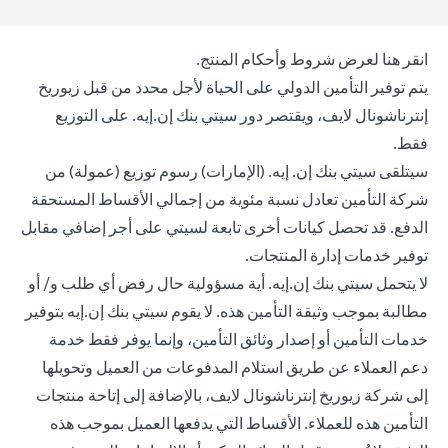
(opens in a new tab)
انقر هنا
لعرض شروط وأحكام المنتج.
يتم توفير التأمين الدولي على الحياة لأجل محدد من قبل زيوريخ
إنترناشونال لايف، ويقتصر دور سيتي بنك إن.إيه. على التوزيع
فقط.
سيتلقى سيتي بنك إن. إيه. (الإمارات) رسوم توزيع (عمولة) من
شركة التأمين تعادل نسبة مئوية من إجمالي الأقساط المستحقة
الدفع. قد تحصل كيانات أخرى تابعة لسيتي على أجر إضافي مقابل
توفير خدمات إدارة المنتجات.
لا يتحمل سيتي بنك إن.إيه. أية مسؤولية حال رفض أي طلب و/ أو
مطالبة بموجب وثيقة التأمين هذه. لا يقوم سيتي بنك إن.إيه بتوفير
خدمات التأمين أو إصدار وثائق التأمين، وإنما يوفر فقط خدمة
دعم العملاء عن طريق استلام المدفوعات من العميل وتحويلها
إلى شركة زيوريخ إنترناشونال لايف، بالإضافة إلى إتاحة منتجات
التأمين هذه للعملاء. الأقساط التي يدفعها العميل بموجب هذه