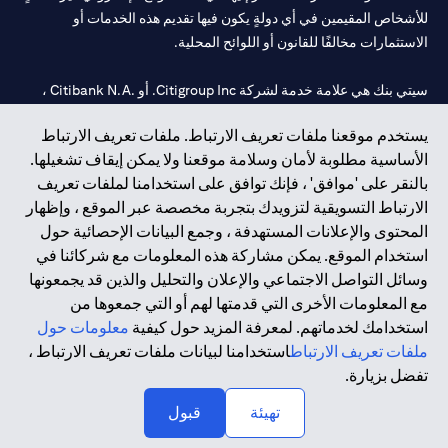
للأشخاص المقيمين في أي دولةٍ يكون فيها تقديم هذه الخدمات أو
الاستثمارات مخالفًا للقانون أو اللوائح المحلية.
سيتي بنك هي علامة خدمة لشركة Citigroup Inc. أو .Citibank N.A ،
مستخدمة ومسجلة في جميع أنحاء العالم.
يستخدم موقعنا ملفات تعريف الارتباط. ملفات تعريف الارتباط
الأساسية مطلوبة لأمان وسلامة موقعنا ولا يمكن إيقاف تشغيلها.
سيتي بنك إن. إيه. الإمارات مسجل لدى مصرف الإمارات المركزي تحت
بالنقر على 'موافق' ، فإنك توافق على استخدامنا لملفات تعريف
أرقام التراخيص 202563 لفرع الوصل في دبي، 531989 لفرع مول
الارتباط التسويقية لتزويدك بتجربة مخصصة عبر الموقع ، وإظهار
الإمارات في دبي، و
CN-1002019
لفرع أبوظبي. هاتف: 4000 311 04.
المحتوى والإعلانات المستهدفة ، وجمع البيانات الإحصائية حول
فرع سيتي بنك إن إيه - الإمارات العربية المتحدة مرخص من مصرف
استخدام الموقع. يمكن مشاركة هذه المعلومات مع شركائنا في
الإمارات العربية المتحدة المركزي كفرع لبنك أجنبي.
وسائل التواصل الاجتماعي والإعلان والتحليل والذين قد يجمعونها
سيتي بنك إن إيه الإمارات العربية المتحدة مرخص من هيئة الأوراق المالية
مع المعلومات الأخرى التي قدمتها لهم أو التي جمعوها من
والسلع في الإمارات العربية المتحدة ("SCA") للقيام بالنشاط المالي لـ أ)
استخدامك لخدماتهم. لمعرفة المزيد حول كيفية
معلومات حول
الاستشارات المالية والتعريف والترويج بموجب ترخيص رقم
ملفات تعريف الارتباط
استخدامنا لبيانات ملفات تعريف الارتباط ،
20200000097 ب) وسيط تداول في الأسواق الدولية بموجب ترخيص
تفضل بزيارة.
رقم 20200000198 ج) إدارة المحافظ بموجب ترخيص رقم
20200000240 د) الحفظ بموجب ترخيص رقم 602003.
تهيئة
قبول
حقوق الطبع والنشر محفوظة ©2026 سيتي جروب انك.