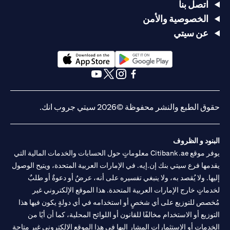
اتصل بنا
الخصوصية والأمن
عن سيتي
(opens in a new tab)
(opens in a new tab)
(opens in a new tab)
(opens in a new tab)
(opens in a new tab)
(opens in a new tab)
حقوق الطبع والنشر محفوظة ©2026 سيتي جروب انك.
البنود و الظروف
يوفر موقع Citibank.ae معلوماتٍ حول الحسابات والخدمات المالية التي
يقدمها فرع سيتي بنك إن.إيه. في الإمارات العربية المتحدة، ويتيح الوصول
إليها. ولا يُقصد به، ولا ينبغي تفسيره على أنه، عرضٌ أو دعوةٌ أو طلبٌ
لخدماتٍ خارج الإمارات العربية المتحدة. هذا الموقع الإلكتروني غير
مُخصص للتوزيع على أي شخصٍ أو استخدامه في أي دولةٍ يكون فيها هذا
التوزيع أو الاستخدام مخالفًا للقانون أو اللوائح المحلية، كما أن أيًا من
الخدمات أو الاستثمارات المشار إليها في هذا الموقع الإلكتروني غير متاحةٍ