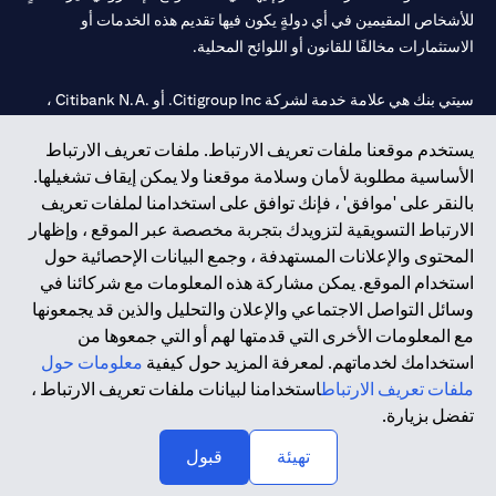
للأشخاص المقيمين في أي دولةٍ يكون فيها تقديم هذه الخدمات أو
الاستثمارات مخالفًا للقانون أو اللوائح المحلية.
سيتي بنك هي علامة خدمة لشركة Citigroup Inc. أو .Citibank N.A ،
مستخدمة ومسجلة في جميع أنحاء العالم.
يستخدم موقعنا ملفات تعريف الارتباط. ملفات تعريف الارتباط
الأساسية مطلوبة لأمان وسلامة موقعنا ولا يمكن إيقاف تشغيلها.
سيتي بنك إن. إيه. الإمارات مسجل لدى مصرف الإمارات المركزي تحت
بالنقر على 'موافق' ، فإنك توافق على استخدامنا لملفات تعريف
أرقام التراخيص 202563 لفرع الوصل في دبي، 531989 لفرع مول
الارتباط التسويقية لتزويدك بتجربة مخصصة عبر الموقع ، وإظهار
الإمارات في دبي، و
CN-1002019
لفرع أبوظبي. هاتف: 4000 311 04.
المحتوى والإعلانات المستهدفة ، وجمع البيانات الإحصائية حول
فرع سيتي بنك إن إيه - الإمارات العربية المتحدة مرخص من مصرف
استخدام الموقع. يمكن مشاركة هذه المعلومات مع شركائنا في
الإمارات العربية المتحدة المركزي كفرع لبنك أجنبي.
وسائل التواصل الاجتماعي والإعلان والتحليل والذين قد يجمعونها
سيتي بنك إن إيه الإمارات العربية المتحدة مرخص من هيئة الأوراق المالية
مع المعلومات الأخرى التي قدمتها لهم أو التي جمعوها من
والسلع في الإمارات العربية المتحدة ("SCA") للقيام بالنشاط المالي لـ أ)
استخدامك لخدماتهم. لمعرفة المزيد حول كيفية
معلومات حول
الاستشارات المالية والتعريف والترويج بموجب ترخيص رقم
ملفات تعريف الارتباط
استخدامنا لبيانات ملفات تعريف الارتباط ،
20200000097 ب) وسيط تداول في الأسواق الدولية بموجب ترخيص
تفضل بزيارة.
رقم 20200000198 ج) إدارة المحافظ بموجب ترخيص رقم
20200000240 د) الحفظ بموجب ترخيص رقم 602003.
تهيئة
قبول
حقوق الطبع والنشر محفوظة ©2026 سيتي جروب انك.