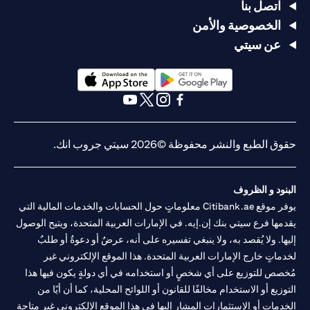
اتصل بنا
الخصوصية والأمن
عن سيتي
(opens in a new tab)
(opens in a new tab)
(opens in a new tab)
(opens in a new tab)
(opens in a new tab)
(opens in a new tab)
حقوق الطبع والنشر محفوظة ©2026 سيتي جروب انك.
البنود و الظروف
يوفر موقع Citibank.ae معلوماتٍ حول الحسابات والخدمات المالية التي
يقدمها فرع سيتي بنك إن.إيه. في الإمارات العربية المتحدة، ويتيح الوصول
إليها. ولا يُقصد به، ولا ينبغي تفسيره على أنه، عرضٌ أو دعوةٌ أو طلبٌ
لخدماتٍ خارج الإمارات العربية المتحدة. هذا الموقع الإلكتروني غير
مُخصص للتوزيع على أي شخصٍ أو استخدامه في أي دولةٍ يكون فيها هذا
التوزيع أو الاستخدام مخالفًا للقانون أو اللوائح المحلية، كما أن أيًا من
الخدمات أو الاستثمارات المشار إليها في هذا الموقع الإلكتروني غير متاحةٍ