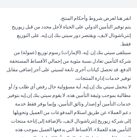
(opens in a new tab)
انقر هنا
لعرض شروط وأحكام المنتج.
يتم توفير التأمين الدولي على الحياة لأجل محدد من قبل زيوريخ
إنترناشونال لايف، ويقتصر دور سيتي بنك إن.إيه. على التوزيع
فقط.
سيتلقى سيتي بنك إن. إيه. (الإمارات) رسوم توزيع (عمولة) من
شركة التأمين تعادل نسبة مئوية من إجمالي الأقساط المستحقة
الدفع. قد تحصل كيانات أخرى تابعة لسيتي على أجر إضافي مقابل
توفير خدمات إدارة المنتجات.
لا يتحمل سيتي بنك إن.إيه. أية مسؤولية حال رفض أي طلب و/ أو
مطالبة بموجب وثيقة التأمين هذه. لا يقوم سيتي بنك إن.إيه بتوفير
خدمات التأمين أو إصدار وثائق التأمين، وإنما يوفر فقط خدمة
دعم العملاء عن طريق استلام المدفوعات من العميل وتحويلها
إلى شركة زيوريخ إنترناشونال لايف، بالإضافة إلى إتاحة منتجات
التأمين هذه للعملاء. الأقساط التي يدفعها العميل بموجب هذه