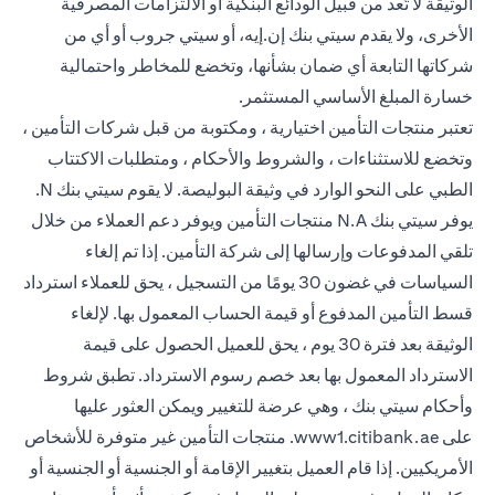
الوثيقة لا تُعد من قبيل الودائع البنكية أو الالتزامات المصرفية
الأخرى، ولا يقدم سيتي بنك إن.إيه، أو سيتي جروب أو أي من
شركاتها التابعة أي ضمان بشأنها، وتخضع للمخاطر واحتمالية
خسارة المبلغ الأساسي المستثمر.
تعتبر منتجات التأمين اختيارية ، ومكتوبة من قبل شركات التأمين ،
وتخضع للاستثناءات ، والشروط والأحكام ، ومتطلبات الاكتتاب
الطبي على النحو الوارد في وثيقة البوليصة. لا يقوم سيتي بنك N.
يوفر سيتي بنك N.A منتجات التأمين ويوفر دعم العملاء من خلال
تلقي المدفوعات وإرسالها إلى شركة التأمين. إذا تم إلغاء
السياسات في غضون 30 يومًا من التسجيل ، يحق للعملاء استرداد
قسط التأمين المدفوع أو قيمة الحساب المعمول بها. لإلغاء
الوثيقة بعد فترة 30 يوم ، يحق للعميل الحصول على قيمة
الاسترداد المعمول بها بعد خصم رسوم الاسترداد. تطبق شروط
وأحكام سيتي بنك ، وهي عرضة للتغيير ويمكن العثور عليها
(opens in a new tab)
على
www1.citibank.ae
. منتجات التأمين غير متوفرة للأشخاص
الأمريكيين. إذا قام العميل بتغيير الإقامة أو الجنسية أو الجنسية أو