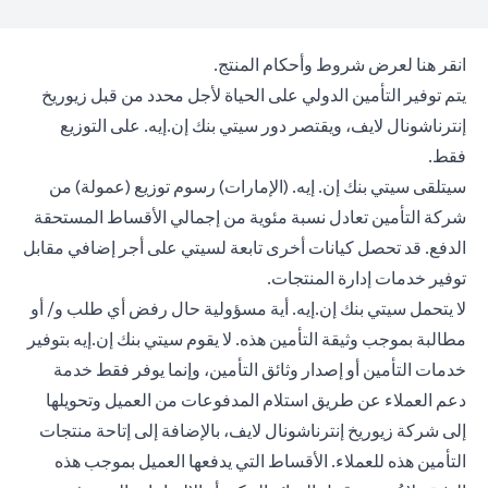
opens in a new tab
انقر هنا
لعرض شروط وأحكام المنتج.
يتم توفير التأمين الدولي على الحياة لأجل محدد من قبل زيوريخ
إنترناشونال لايف، ويقتصر دور سيتي بنك إن.إيه. على التوزيع
فقط.
سيتلقى سيتي بنك إن. إيه. (الإمارات) رسوم توزيع (عمولة) من
شركة التأمين تعادل نسبة مئوية من إجمالي الأقساط المستحقة
الدفع. قد تحصل كيانات أخرى تابعة لسيتي على أجر إضافي مقابل
توفير خدمات إدارة المنتجات.
لا يتحمل سيتي بنك إن.إيه. أية مسؤولية حال رفض أي طلب و/ أو
مطالبة بموجب وثيقة التأمين هذه. لا يقوم سيتي بنك إن.إيه بتوفير
خدمات التأمين أو إصدار وثائق التأمين، وإنما يوفر فقط خدمة
دعم العملاء عن طريق استلام المدفوعات من العميل وتحويلها
إلى شركة زيوريخ إنترناشونال لايف، بالإضافة إلى إتاحة منتجات
التأمين هذه للعملاء. الأقساط التي يدفعها العميل بموجب هذه