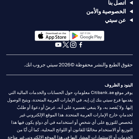
اتصل بنا
الخصوصية والأمن
عن سيتي
opens in a new tab
opens in a new tab
opens in a new tab
opens in a new tab
opens in a new tab
opens in a new tab
حقوق الطبع والنشر محفوظة ©2026 سيتي جروب انك.
البنود و الظروف
يوفر موقع Citibank.ae معلوماتٍ حول الحسابات والخدمات المالية التي
يقدمها فرع سيتي بنك إن.إيه. في الإمارات العربية المتحدة، ويتيح الوصول
إليها. ولا يُقصد به، ولا ينبغي تفسيره على أنه، عرضٌ أو دعوةٌ أو طلبٌ
لخدماتٍ خارج الإمارات العربية المتحدة. هذا الموقع الإلكتروني غير
مُخصص للتوزيع على أي شخصٍ أو استخدامه في أي دولةٍ يكون فيها هذا
التوزيع أو الاستخدام مخالفًا للقانون أو اللوائح المحلية، كما أن أيًا من
الخدمات أو الاستثمارات المشار إليها في هذا الموقع الإلكتروني غير متاحةٍ