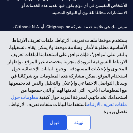
للأشخاص المقيمين في أي دولةٍ يكون فيها تقديم هذه الخدمات أو
الاستثمارات مخالفًا للقانون أو اللوائح المحلية.
سيتي بنك هي علامة خدمة لشركة Citigroup Inc. أو .Citibank N.A ،
مستخدمة ومسجلة في جميع أنحاء العالم.
يستخدم موقعنا ملفات تعريف الارتباط. ملفات تعريف الارتباط
الأساسية مطلوبة لأمان وسلامة موقعنا ولا يمكن إيقاف تشغيلها.
سيتي بنك إن. إيه. الإمارات مسجل لدى مصرف الإمارات المركزي تحت
بالنقر على 'موافق' ، فإنك توافق على استخدامنا لملفات تعريف
أرقام التراخيص 202563 لفرع الوصل في دبي، 531989 لفرع مول
الارتباط التسويقية لتزويدك بتجربة مخصصة عبر الموقع ، وإظهار
الإمارات في دبي، و CN-1002019 لفرع أبوظبي. هاتف: 4000 311 04.
المحتوى والإعلانات المستهدفة ، وجمع البيانات الإحصائية حول
فرع سيتي بنك إن إيه - الإمارات العربية المتحدة مرخص من مصرف
استخدام الموقع. يمكن مشاركة هذه المعلومات مع شركائنا في
الإمارات العربية المتحدة المركزي كفرع لبنك أجنبي.
وسائل التواصل الاجتماعي والإعلان والتحليل والذين قد يجمعونها
سيتي بنك إن إيه الإمارات العربية المتحدة مرخص من هيئة الأوراق المالية
مع المعلومات الأخرى التي قدمتها لهم أو التي جمعوها من
والسلع في الإمارات العربية المتحدة ("SCA") للقيام بالنشاط المالي لـ أ)
استخدامك لخدماتهم. لمعرفة المزيد حول كيفية
معلومات حول
الاستشارات المالية والتعريف والترويج بموجب ترخيص رقم
ملفات تعريف الارتباط
استخدامنا لبيانات ملفات تعريف الارتباط ،
20200000097 ب) وسيط تداول في الأسواق الدولية بموجب ترخيص
تفضل بزيارة.
رقم 20200000198 ج) إدارة المحافظ بموجب ترخيص رقم
20200000240 د) الحفظ بموجب ترخيص رقم 602003.
تهيئة
قبول
حقوق الطبع والنشر محفوظة ©2026 سيتي جروب انك.