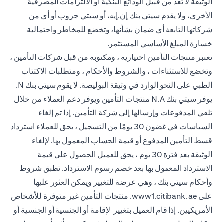
الوثيقة لا تُعد من قبيل الودائع البنكية أو الالتزامات المصرفية
الأخرى، ولا يقدم سيتي بنك إن.إيه، أو سيتي جروب أو أي من
شركاتها التابعة أي ضمان بشأنها، وتخضع للمخاطر واحتمالية
خسارة المبلغ الأساسي المستثمر.
تعتبر منتجات التأمين اختيارية ، ومكتوبة من قبل شركات التأمين ،
وتخضع للاستثناءات ، والشروط والأحكام ، ومتطلبات الاكتتاب
الطبي على النحو الوارد في وثيقة البوليصة. لا يقوم سيتي بنك N.
يوفر سيتي بنك N.A منتجات التأمين ويوفر دعم العملاء من خلال
تلقي المدفوعات وإرسالها إلى شركة التأمين. إذا تم إلغاء
السياسات في غضون 30 يومًا من التسجيل ، يحق للعملاء استرداد
قسط التأمين المدفوع أو قيمة الحساب المعمول بها. لإلغاء
الوثيقة بعد فترة 30 يوم ، يحق للعميل الحصول على قيمة
الاسترداد المعمول بها بعد خصم رسوم الاسترداد. تطبق شروط
وأحكام سيتي بنك ، وهي عرضة للتغيير ويمكن العثور عليها
opens in a new tab
على
www1.citibank.ae
. منتجات التأمين غير متوفرة للأشخاص
الأمريكيين. إذا قام العميل بتغيير الإقامة أو الجنسية أو الجنسية أو