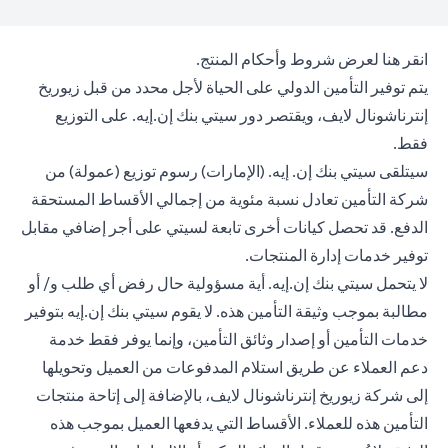
(opens in a new tab)
انقر هنا
لعرض شروط وأحكام المنتج.
يتم توفير التأمين الدولي على الحياة لأجل محدد من قبل زيوريخ
إنترناشونال لايف، ويقتصر دور سيتي بنك إن.إيه. على التوزيع
فقط.
سيتلقى سيتي بنك إن. إيه. (الإمارات) رسوم توزيع (عمولة) من
شركة التأمين تعادل نسبة مئوية من إجمالي الأقساط المستحقة
الدفع. قد تحصل كيانات أخرى تابعة لسيتي على أجر إضافي مقابل
توفير خدمات إدارة المنتجات.
لا يتحمل سيتي بنك إن.إيه. أية مسؤولية حال رفض أي طلب و/ أو
مطالبة بموجب وثيقة التأمين هذه. لا يقوم سيتي بنك إن.إيه بتوفير
خدمات التأمين أو إصدار وثائق التأمين، وإنما يوفر فقط خدمة
دعم العملاء عن طريق استلام المدفوعات من العميل وتحويلها
إلى شركة زيوريخ إنترناشونال لايف، بالإضافة إلى إتاحة منتجات
التأمين هذه للعملاء. الأقساط التي يدفعها العميل بموجب هذه