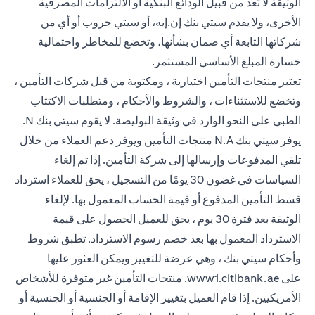
الوثيقة لا تُعد من قبيل الودائع البنكية أو الالتزامات المصرفية
الأخرى، ولا يقدم سيتي بنك إن.إيه، أو سيتي جروب أو أي من
شركاتها التابعة أي ضمان بشأنها، وتخضع للمخاطر واحتمالية
خسارة المبلغ الأساسي المستثمر.
تعتبر منتجات التأمين اختيارية ، ومكتوبة من قبل شركات التأمين ،
وتخضع للاستثناءات ، والشروط والأحكام ، ومتطلبات الاكتتاب
الطبي على النحو الوارد في وثيقة البوليصة. لا يقوم سيتي بنك N.
يوفر سيتي بنك N.A منتجات التأمين ويوفر دعم العملاء من خلال
تلقي المدفوعات وإرسالها إلى شركة التأمين. إذا تم إلغاء
السياسات في غضون 30 يومًا من التسجيل ، يحق للعملاء استرداد
قسط التأمين المدفوع أو قيمة الحساب المعمول بها. لإلغاء
الوثيقة بعد فترة 30 يوم ، يحق للعميل الحصول على قيمة
الاسترداد المعمول بها بعد خصم رسوم الاسترداد. تطبق شروط
وأحكام سيتي بنك ، وهي عرضة للتغيير ويمكن العثور عليها
(opens in a new tab)
على
www1.citibank.ae
. منتجات التأمين غير متوفرة للأشخاص
الأمريكيين. إذا قام العميل بتغيير الإقامة أو الجنسية أو الجنسية أو