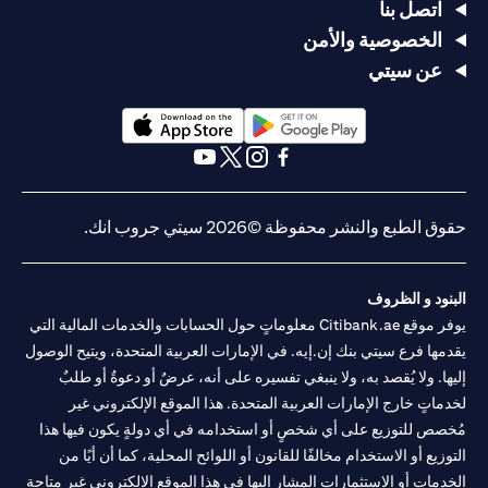
اتصل بنا
الخصوصية والأمن
عن سيتي
(opens in a new tab)
(opens in a new tab)
(opens in a new tab)
(opens in a new tab)
(opens in a new tab)
(opens in a new tab)
حقوق الطبع والنشر محفوظة ©2026 سيتي جروب انك.
البنود و الظروف
يوفر موقع Citibank.ae معلوماتٍ حول الحسابات والخدمات المالية التي
يقدمها فرع سيتي بنك إن.إيه. في الإمارات العربية المتحدة، ويتيح الوصول
إليها. ولا يُقصد به، ولا ينبغي تفسيره على أنه، عرضٌ أو دعوةٌ أو طلبٌ
لخدماتٍ خارج الإمارات العربية المتحدة. هذا الموقع الإلكتروني غير
مُخصص للتوزيع على أي شخصٍ أو استخدامه في أي دولةٍ يكون فيها هذا
التوزيع أو الاستخدام مخالفًا للقانون أو اللوائح المحلية، كما أن أيًا من
الخدمات أو الاستثمارات المشار إليها في هذا الموقع الإلكتروني غير متاحةٍ