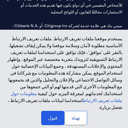
للأشخاص المقيمين في أي دولةٍ يكون فيها تقديم هذه الخدمات أو
الاستثمارات مخالفًا للقانون أو اللوائح المحلية.
سيتي بنك هي علامة خدمة لشركة Citigroup Inc. أو .Citibank N.A ،
مستخدمة ومسجلة في جميع أنحاء العالم.
يستخدم موقعنا ملفات تعريف الارتباط. ملفات تعريف الارتباط
الأساسية مطلوبة لأمان وسلامة موقعنا ولا يمكن إيقاف تشغيلها.
سيتي بنك إن. إيه. الإمارات مسجل لدى مصرف الإمارات المركزي تحت
بالنقر على 'موافق' ، فإنك توافق على استخدامنا لملفات تعريف
أرقام التراخيص 202563 لفرع الوصل في دبي، 531989 لفرع مول
الارتباط التسويقية لتزويدك بتجربة مخصصة عبر الموقع ، وإظهار
الإمارات في دبي، و
CN-1002019
لفرع أبوظبي. هاتف: 4000 311 04.
المحتوى والإعلانات المستهدفة ، وجمع البيانات الإحصائية حول
فرع سيتي بنك إن إيه - الإمارات العربية المتحدة مرخص من مصرف
استخدام الموقع. يمكن مشاركة هذه المعلومات مع شركائنا في
الإمارات العربية المتحدة المركزي كفرع لبنك أجنبي.
وسائل التواصل الاجتماعي والإعلان والتحليل والذين قد يجمعونها
سيتي بنك إن إيه الإمارات العربية المتحدة مرخص من هيئة الأوراق المالية
مع المعلومات الأخرى التي قدمتها لهم أو التي جمعوها من
والسلع في الإمارات العربية المتحدة ("SCA") للقيام بالنشاط المالي لـ أ)
استخدامك لخدماتهم. لمعرفة المزيد حول كيفية
معلومات حول
الاستشارات المالية والتعريف والترويج بموجب ترخيص رقم
ملفات تعريف الارتباط
استخدامنا لبيانات ملفات تعريف الارتباط ،
20200000097 ب) وسيط تداول في الأسواق الدولية بموجب ترخيص
تفضل بزيارة.
رقم 20200000198 ج) إدارة المحافظ بموجب ترخيص رقم
20200000240 د) الحفظ بموجب ترخيص رقم 602003.
تهيئة
قبول
حقوق الطبع والنشر محفوظة ©2026 سيتي جروب انك.