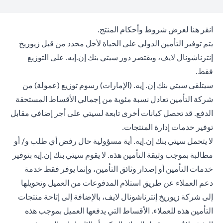
opens in a new tab
انقر هنا
لعرض شروط وأحكام المنتج.
يتم توفير التأمين الدولي على الحياة لأجل محدد من قبل زيوريخ
إنترناشونال لايف، ويقتصر دور سيتي بنك إن.إيه. على التوزيع
فقط.
سيتلقى سيتي بنك إن. إيه. (الإمارات) رسوم توزيع (عمولة) من
شركة التأمين تعادل نسبة مئوية من إجمالي الأقساط المستحقة
الدفع. قد تحصل كيانات أخرى تابعة لسيتي على أجر إضافي مقابل
توفير خدمات إدارة المنتجات.
لا يتحمل سيتي بنك إن.إيه. أية مسؤولية حال رفض أي طلب و/ أو
مطالبة بموجب وثيقة التأمين هذه. لا يقوم سيتي بنك إن.إيه بتوفير
خدمات التأمين أو إصدار وثائق التأمين، وإنما يوفر فقط خدمة
دعم العملاء عن طريق استلام المدفوعات من العميل وتحويلها
إلى شركة زيوريخ إنترناشونال لايف، بالإضافة إلى إتاحة منتجات
التأمين هذه للعملاء. الأقساط التي يدفعها العميل بموجب هذه