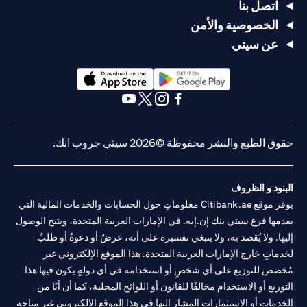
اتصل بنا
الخصوصية والأمن
عن سيتي
opens in a new tab
opens in a new tab
opens in a new tab
opens in a new tab
opens in a new tab
opens in a new tab
حقوق الطبع والنشر محفوظة ©2026 سيتي جروب انك.
البنود و الظروف
يوفر موقع Citibank.ae معلوماتٍ حول الحسابات والخدمات المالية التي
يقدمها فرع سيتي بنك إن.إيه. في الإمارات العربية المتحدة، ويتيح الوصول
إليها. ولا يُقصد به، ولا ينبغي تفسيره على أنه، عرضٌ أو دعوةٌ أو طلبٌ
لخدماتٍ خارج الإمارات العربية المتحدة. هذا الموقع الإلكتروني غير
مُخصص للتوزيع على أي شخصٍ أو استخدامه في أي دولةٍ يكون فيها هذا
التوزيع أو الاستخدام مخالفًا للقانون أو اللوائح المحلية، كما أن أيًا من
الخدمات أو الاستثمارات المشار إليها في هذا الموقع الإلكتروني غير متاحةٍ