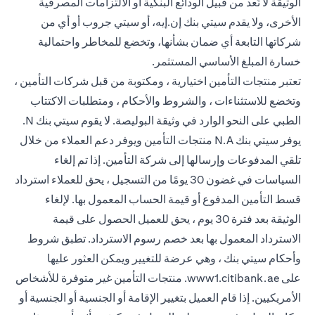
الوثيقة لا تُعد من قبيل الودائع البنكية أو الالتزامات المصرفية
الأخرى، ولا يقدم سيتي بنك إن.إيه، أو سيتي جروب أو أي من
شركاتها التابعة أي ضمان بشأنها، وتخضع للمخاطر واحتمالية
خسارة المبلغ الأساسي المستثمر.
تعتبر منتجات التأمين اختيارية ، ومكتوبة من قبل شركات التأمين ،
وتخضع للاستثناءات ، والشروط والأحكام ، ومتطلبات الاكتتاب
الطبي على النحو الوارد في وثيقة البوليصة. لا يقوم سيتي بنك N.
يوفر سيتي بنك N.A منتجات التأمين ويوفر دعم العملاء من خلال
تلقي المدفوعات وإرسالها إلى شركة التأمين. إذا تم إلغاء
السياسات في غضون 30 يومًا من التسجيل ، يحق للعملاء استرداد
قسط التأمين المدفوع أو قيمة الحساب المعمول بها. لإلغاء
الوثيقة بعد فترة 30 يوم ، يحق للعميل الحصول على قيمة
الاسترداد المعمول بها بعد خصم رسوم الاسترداد. تطبق شروط
وأحكام سيتي بنك ، وهي عرضة للتغيير ويمكن العثور عليها
opens in a new tab
على
www1.citibank.ae
. منتجات التأمين غير متوفرة للأشخاص
الأمريكيين. إذا قام العميل بتغيير الإقامة أو الجنسية أو الجنسية أو