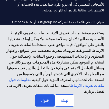
للأشخاص المقيمين في أي دولةٍ يكون فيها تقديم هذه الخدمات أو
الاستثمارات مخالفًا للقانون أو اللوائح المحلية.
سيتي بنك هي علامة خدمة لشركة Citigroup Inc. أو .Citibank N.A ،
مستخدمة ومسجلة في جميع أنحاء العالم.
يستخدم موقعنا ملفات تعريف الارتباط. ملفات تعريف الارتباط
الأساسية مطلوبة لأمان وسلامة موقعنا ولا يمكن إيقاف تشغيلها.
سيتي بنك إن. إيه. الإمارات مسجل لدى مصرف الإمارات المركزي تحت
بالنقر على 'موافق' ، فإنك توافق على استخدامنا لملفات تعريف
أرقام التراخيص 202563 لفرع الوصل في دبي، 531989 لفرع مول
الارتباط التسويقية لتزويدك بتجربة مخصصة عبر الموقع ، وإظهار
الإمارات في دبي، و CN-1002019 لفرع أبوظبي. هاتف: 4000 311 04.
المحتوى والإعلانات المستهدفة ، وجمع البيانات الإحصائية حول
فرع سيتي بنك إن إيه - الإمارات العربية المتحدة مرخص من مصرف
استخدام الموقع. يمكن مشاركة هذه المعلومات مع شركائنا في
الإمارات العربية المتحدة المركزي كفرع لبنك أجنبي.
وسائل التواصل الاجتماعي والإعلان والتحليل والذين قد يجمعونها
سيتي بنك إن إيه الإمارات العربية المتحدة مرخص من هيئة الأوراق المالية
مع المعلومات الأخرى التي قدمتها لهم أو التي جمعوها من
والسلع في الإمارات العربية المتحدة ("SCA") للقيام بالنشاط المالي لـ أ)
استخدامك لخدماتهم. لمعرفة المزيد حول كيفية
معلومات حول
الاستشارات المالية والتعريف والترويج بموجب ترخيص رقم
ملفات تعريف الارتباط
استخدامنا لبيانات ملفات تعريف الارتباط ،
20200000097 ب) وسيط تداول في الأسواق الدولية بموجب ترخيص
تفضل بزيارة.
رقم 20200000198 ج) إدارة المحافظ بموجب ترخيص رقم
20200000240 د) الحفظ بموجب ترخيص رقم 602003.
تهيئة
قبول
حقوق الطبع والنشر محفوظة ©2026 سيتي جروب انك.