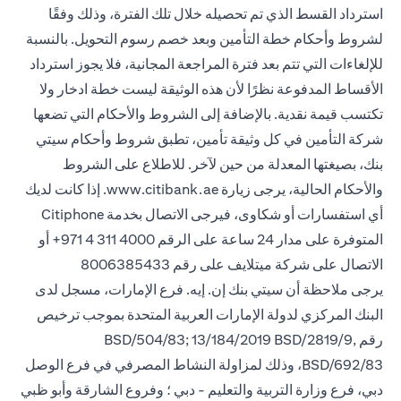
استرداد القسط الذي تم تحصيله خلال تلك الفترة، وذلك وفقًا
لشروط وأحكام خطة التأمين وبعد خصم رسوم التحويل. بالنسبة
للإلغاءات التي تتم بعد فترة المراجعة المجانية، فلا يجوز استرداد
الأقساط المدفوعة نظرًا لأن هذه الوثيقة ليست خطة ادخار ولا
تكتسب قيمة نقدية. بالإضافة إلى الشروط والأحكام التي تضعها
شركة التأمين في كل وثيقة تأمين، تطبق شروط وأحكام سيتي
بنك، بصيغتها المعدلة من حين لآخر. للاطلاع على الشروط
والأحكام الحالية، يرجى زيارة www.citibank.ae. إذا كانت لديك
أي استفسارات أو شكاوى، فيرجى الاتصال بخدمة Citiphone
المتوفرة على مدار 24 ساعة على الرقم 4000 311 4 971+ أو
الاتصال على شركة ميتلايف على رقم 8006385433
يرجى ملاحظة أن سيتي بنك إن. إيه. فرع الإمارات، مسجل لدى
البنك المركزي لدولة الإمارات العربية المتحدة بموجب ترخيص
رقم BSD/504/83; 13/184/2019 BSD/2819/9,
BSD/692/83، وذلك لمزاولة النشاط المصرفي في فرع الوصل
دبي، فرع وزارة التربية والتعليم - دبي ؛ وفروع الشارقة وأبو ظبي