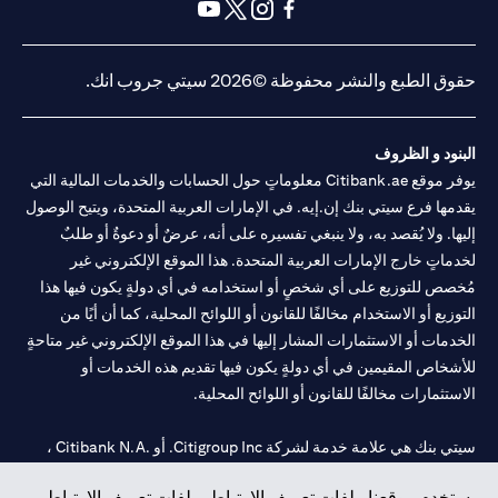
(opens in a new tab)
(opens in a new tab)
(opens in a new tab)
(opens in a new tab)
(opens in a new tab)
(opens in a new tab)
حقوق الطبع والنشر محفوظة ©2026 سيتي جروب انك.
البنود و الظروف
يوفر موقع Citibank.ae معلوماتٍ حول الحسابات والخدمات المالية التي
يقدمها فرع سيتي بنك إن.إيه. في الإمارات العربية المتحدة، ويتيح الوصول
إليها. ولا يُقصد به، ولا ينبغي تفسيره على أنه، عرضٌ أو دعوةٌ أو طلبٌ
لخدماتٍ خارج الإمارات العربية المتحدة. هذا الموقع الإلكتروني غير
مُخصص للتوزيع على أي شخصٍ أو استخدامه في أي دولةٍ يكون فيها هذا
التوزيع أو الاستخدام مخالفًا للقانون أو اللوائح المحلية، كما أن أيًا من
الخدمات أو الاستثمارات المشار إليها في هذا الموقع الإلكتروني غير متاحةٍ
للأشخاص المقيمين في أي دولةٍ يكون فيها تقديم هذه الخدمات أو
الاستثمارات مخالفًا للقانون أو اللوائح المحلية.
سيتي بنك هي علامة خدمة لشركة Citigroup Inc. أو .Citibank N.A ،
مستخدمة ومسجلة في جميع أنحاء العالم.
يستخدم موقعنا ملفات تعريف الارتباط. ملفات تعريف الارتباط