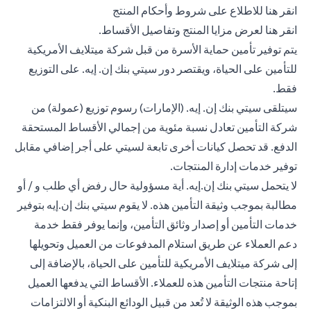
(opens in a new tab)
انقر هنا
للاطلاع على شروط وأحكام المنتج
(opens in a new tab)
انقر هنا
لعرض مزايا المنتج وتفاصيل الأقساط.
يتم توفير تأمين حماية الأسرة من قبل شركة ميتلايف الأمريكية
للتأمين على الحياة، ويقتصر دور سيتي بنك إن. إيه. على التوزيع
فقط.
سيتلقى سيتي بنك إن. إيه. (الإمارات) رسوم توزيع (عمولة) من
شركة التأمين تعادل نسبة مئوية من إجمالي الأقساط المستحقة
الدفع. قد تحصل كيانات أخرى تابعة لسيتي على أجر إضافي مقابل
توفير خدمات إدارة المنتجات.
لا يتحمل سيتي بنك إن.إيه. أية مسؤولية حال رفض أي طلب و / أو
مطالبة بموجب وثيقة التأمين هذه. لا يقوم سيتي بنك إن.إيه بتوفير
خدمات التأمين أو إصدار وثائق التأمين، وإنما يوفر فقط خدمة
دعم العملاء عن طريق استلام المدفوعات من العميل وتحويلها
إلى شركة ميتلايف الأمريكية للتأمين على الحياة، بالإضافة إلى
إتاحة منتجات التأمين هذه للعملاء. الأقساط التي يدفعها العميل
بموجب هذه الوثيقة لا تُعد من قبيل الودائع البنكية أو الالتزامات