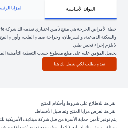
المزايا الرئي
الفوائد الأساسية
والسكتة الدماغية، والسرطان، وجراحة صمام القلب، وأورام المخ، 
لا يلزم إجراء فحص طبي
يحصل المؤمن عليه على مبلغ مقطوع حسب التغطية التأمينية المخ
(opens in a new tab)
تقدم بطلب لكي نتصل بك هنا
(opens in a new tab)
انقر هنا
للاطلاع على شروط وأحكام المنتج
(opens in a new tab)
انقر هنا
لعرض مزايا المنتج وتفاصيل الأقساط.
يتم توفير تأمين حماية الأسرة من قبل شركة ميتلايف الأمريكية للت
سيتلقى سيتي بنك إن. إيه. (الإمارات) رسوم توزيع (عمولة) من شر