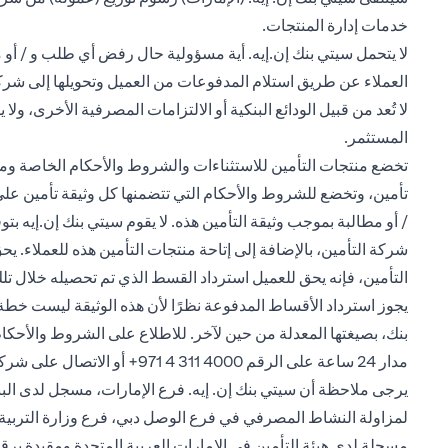
خدمات إدارة المنتجات.
لا يتحمل سيتي بنك إن.إيه. أية مسؤولية حال رفض أي طلب و / أو مط
العملاء عن طريق استلام المدفوعات من العميل وتحويلها إلى شركة م
لا تُعد من قبيل الودائع البنكية أو الالتزامات المصرفية الأخرى، 
المستثمر.
تخضع منتجات التأمين للاستثناءات والشروط والأحكام الخاصة ومت
تأمين، وتخضع للشروط والأحكام التي تتضمنها كل وثيقة تأمين على ح
/ أو مطالبة بموجب وثيقة التأمين هذه. لا يقوم سيتي بنك إن.إيه ب
التأمين، فإنه يحق للعميل استرداد القسط الذي تم تحصيله خلال تلك
يجوز استرداد الأقساط المدفوعة نظرًا لأن هذه الوثيقة ليست خطة
مدار 24 ساعة على الرقم 4000 311 4 971+ أو الاتصال على شركة ميتلايف على رقم 8006385433
مسجلة لدى هيئة التأمين في الإمارات العربية المتحدة ومقيدة برقم 34، ومصرح لها بتقديم منتج التأمين ه