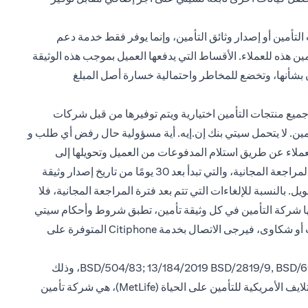
التأمين أو إصدار وثائق التأمين، وإنما يوفر فقط خدمة دعم
ين هذه للعملاء. الأقساط التي يدفعها العميل بموجب هذه الوثيقة
مان بشأنها، وتخضع للمخاطر واحتمالية خسارة أصل المبلغ
ميع منتجات التأمين اختيارية ويتم توفيرها من قبل شركات
تأمين. لا يتحمل سيتي بنك إن.إيه. أية مسؤولية حال رفض أي طلب و
العملاء عن طريق استلام المدفوعات من العميل وتحويلها إلى
شركة التأمين، بالإضافة إلى إتاحة منتجات التأمين هذه للعملاء. يحق للعملاء إلغاء وثائق التأمين في أي وقت. إذا تم إلغاء الوثيقة خلال فترة المراجعة المجانية، والتي تبدأ بعد 30 يومًا من تاريخ إصدار وثيقة
 بالنسبة للإلغاءات التي تتم بعد فترة المراجعة المجانية، فلا
عها شركة التأمين في كل وثيقة تأمين، تطبق شروط وأحكام سيتي
بنك، بصيغتها المعدلة من حين لآخر. للاطلاع على الشروط والأحكام الحالية، يرجى زيارة www.citibank.ae. إذا كانت لديك أي استفسارات أو شكاوى، فيرجى الاتصال بخدمة Citiphone المتوفرة على
يرجى ملاحظة أن سيتي بنك إن. إيه. فرع الإمارات، مسجل لدى البنك المركزي لدولة الإمارات العربية المتحدة بموجب ترخيص رقم BSD/504/83; 13/184/2019 BSD/2819/9, BSD/692/83، وذلك
لمزاولة النشاط المصرفي في فرع الوصل دبي، فرع وزارة التربية والتعليم - دبي ؛ وفروع الشارقة وأبو ظبي على التوالي. كما أن شركة متلايف الأمريكية للتأمين على الحياة (MetLife)، هي شركة تأمين