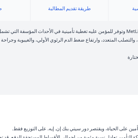
سية
طريقة تقديم المطالبة
ط
خطة الأمراض الحرجة هي منتج تأمين اختياري تقدمه لك شركة MetLife وتوفر للمؤمن عليه تغطية تأمينية 
والتصلب المتعدد، وارتفاع ضغط الدم الرئوي الأولي، والغيبوبة وجراحة
تارة
أمين على الحياة، ويقتصر دور سيتي بنك إن. إيه. على التوزيع فقط.
كة التأمين تعادل نسبة مئوية من إجمالي الأقساط المستحقة الدفع. قد 