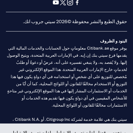
(opens in a new tab)
(opens in a new tab)
(opens in a new tab)
(opens in a new tab)
(opens in a new tab)
(opens in a new tab)
حقوق الطبع والنشر محفوظة ©2026 سيتي جروب انك.
البنود و الظروف
يوفر موقع Citibank.ae معلوماتٍ حول الحسابات والخدمات المالية التي
يقدمها فرع سيتي بنك إن.إيه. في الإمارات العربية المتحدة، ويتيح الوصول
إليها. ولا يُقصد به، ولا ينبغي تفسيره على أنه، عرضٌ أو دعوةٌ أو طلبٌ
لخدماتٍ خارج الإمارات العربية المتحدة. هذا الموقع الإلكتروني غير
مُخصص للتوزيع على أي شخصٍ أو استخدامه في أي دولةٍ يكون فيها هذا
التوزيع أو الاستخدام مخالفًا للقانون أو اللوائح المحلية، كما أن أيًا من
الخدمات أو الاستثمارات المشار إليها في هذا الموقع الإلكتروني غير متاحةٍ
للأشخاص المقيمين في أي دولةٍ يكون فيها تقديم هذه الخدمات أو
الاستثمارات مخالفًا للقانون أو اللوائح المحلية.
سيتي بنك هي علامة خدمة لشركة Citigroup Inc. أو .Citibank N.A ،
مستخدمة ومسجلة في جميع أنحاء العالم.
يستخدم موقعنا ملفات تعريف الارتباط. ملفات تعريف الارتباط