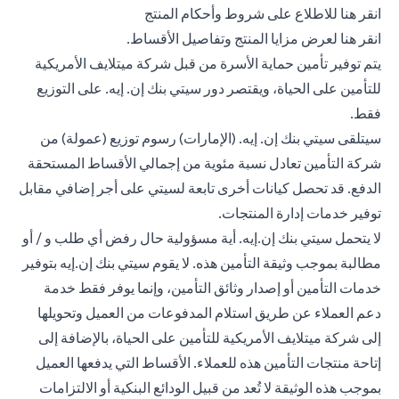
(opens in a new tab)
انقر هنا
للاطلاع على شروط وأحكام المنتج
(opens in a new tab)
انقر هنا
لعرض مزايا المنتج وتفاصيل الأقساط.
يتم توفير تأمين حماية الأسرة من قبل شركة ميتلايف الأمريكية
للتأمين على الحياة، ويقتصر دور سيتي بنك إن. إيه. على التوزيع
فقط.
سيتلقى سيتي بنك إن. إيه. (الإمارات) رسوم توزيع (عمولة) من
شركة التأمين تعادل نسبة مئوية من إجمالي الأقساط المستحقة
الدفع. قد تحصل كيانات أخرى تابعة لسيتي على أجر إضافي مقابل
توفير خدمات إدارة المنتجات.
لا يتحمل سيتي بنك إن.إيه. أية مسؤولية حال رفض أي طلب و / أو
مطالبة بموجب وثيقة التأمين هذه. لا يقوم سيتي بنك إن.إيه بتوفير
خدمات التأمين أو إصدار وثائق التأمين، وإنما يوفر فقط خدمة
دعم العملاء عن طريق استلام المدفوعات من العميل وتحويلها
إلى شركة ميتلايف الأمريكية للتأمين على الحياة، بالإضافة إلى
إتاحة منتجات التأمين هذه للعملاء. الأقساط التي يدفعها العميل
بموجب هذه الوثيقة لا تُعد من قبيل الودائع البنكية أو الالتزامات