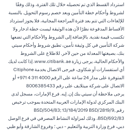
استرداد القسط الذي تم تحصيله خلال تلك الفترة، وذلك وفقًا
لشروط وأحكام خطة التأمين وبعد خصم رسوم التحويل. بالنسبة
للإلغاءات التي تتم بعد فترة المراجعة المجانية، فلا يجوز استرداد
الأقساط المدفوعة نظرًا لأن هذه الوثيقة ليست خطة ادخار ولا
تكتسب قيمة نقدية. بالإضافة إلى الشروط والأحكام التي تضعها
شركة التأمين في كل وثيقة تأمين، تطبق شروط وأحكام سيتي
بنك، بصيغتها المعدلة من حين لآخر. للاطلاع على الشروط
والأحكام الحالية، يرجى زيارة www.citibank.ae. إذا كانت لديك
أي استفسارات أو شكاوى، فيرجى الاتصال بخدمة Citiphone
المتوفرة على مدار 24 ساعة على الرقم 4000 311 4 971+ أو
الاتصال على شركة ميتلايف على رقم 8006385433
يرجى ملاحظة أن سيتي بنك إن. إيه. فرع الإمارات، مسجل لدى
البنك المركزي لدولة الإمارات العربية المتحدة بموجب ترخيص
رقم BSD/504/83; 13/184/2019 BSD/2819/9,
BSD/692/83، وذلك لمزاولة النشاط المصرفي في فرع الوصل
دبي، فرع وزارة التربية والتعليم - دبي ؛ وفروع الشارقة وأبو ظبي