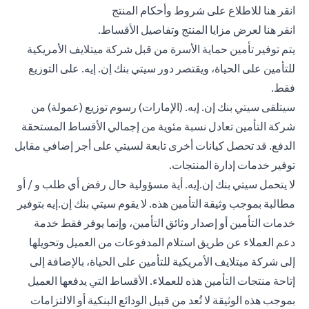
(opens in a new tab)
انقر هنا
للاطلاع على شروط وأحكام المنتج
(opens in a new tab)
انقر هنا
لعرض مزايا المنتج وتفاصيل الأقساط.
يتم توفير تأمين حماية الأسرة من قبل شركة ميتلايف الأمريكية
للتأمين على الحياة، ويقتصر دور سيتي بنك إن. إيه. على التوزيع
فقط.
سيتلقى سيتي بنك إن. إيه. (الإمارات) رسوم توزيع (عمولة) من
شركة التأمين تعادل نسبة مئوية من إجمالي الأقساط المستحقة
الدفع. قد تحصل كيانات أخرى تابعة لسيتي على أجر إضافي مقابل
توفير خدمات إدارة المنتجات.
لا يتحمل سيتي بنك إن.إيه. أية مسؤولية حال رفض أي طلب و / أو
مطالبة بموجب وثيقة التأمين هذه. لا يقوم سيتي بنك إن.إيه بتوفير
خدمات التأمين أو إصدار وثائق التأمين، وإنما يوفر فقط خدمة
دعم العملاء عن طريق استلام المدفوعات من العميل وتحويلها
إلى شركة ميتلايف الأمريكية للتأمين على الحياة، بالإضافة إلى
إتاحة منتجات التأمين هذه للعملاء. الأقساط التي يدفعها العميل
بموجب هذه الوثيقة لا تُعد من قبيل الودائع البنكية أو الالتزامات