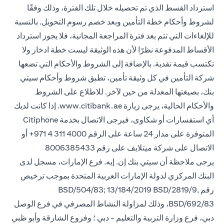
استرداد القسط الذي تم تحصيله خلال تلك الفترة، وذلك وفقًا
لشروط وأحكام خطة التأمين وبعد خصم رسوم التحويل. بالنسبة
للإلغاءات التي تتم بعد فترة المراجعة المجانية، فلا يجوز استرداد
الأقساط المدفوعة نظرًا لأن هذه الوثيقة ليست خطة ادخار ولا
تكتسب قيمة نقدية. بالإضافة إلى الشروط والأحكام التي تضعها
شركة التأمين في كل وثيقة تأمين، تطبق شروط وأحكام سيتي
بنك، بصيغتها المعدلة من حين لآخر. للاطلاع على الشروط
والأحكام الحالية، يرجى زيارة www.citibank.ae. إذا كانت لديك
أي استفسارات أو شكاوى، فيرجى الاتصال بخدمة Citiphone
المتوفرة على مدار 24 ساعة على الرقم 4000 311 4 971+ أو
الاتصال على شركة ميتلايف على رقم 8006385433
يرجى ملاحظة أن سيتي بنك إن. إيه. فرع الإمارات، مسجل لدى
البنك المركزي لدولة الإمارات العربية المتحدة بموجب ترخيص
رقم BSD/504/83; 13/184/2019 BSD/2819/9,
BSD/692/83، وذلك لمزاولة النشاط المصرفي في فرع الوصل
دبي، فرع وزارة التربية والتعليم - دبي ؛ وفروع الشارقة وأبو ظبي