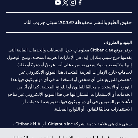
(opens in a new tab)
(opens in a new tab)
(opens in a new tab)
(opens in a new tab)
(opens in a new tab)
(opens in a new tab)
حقوق الطبع والنشر محفوظة ©2026 سيتي جروب انك.
البنود و الظروف
يوفر موقع Citibank.ae معلوماتٍ حول الحسابات والخدمات المالية التي
يقدمها فرع سيتي بنك إن.إيه. في الإمارات العربية المتحدة، ويتيح الوصول
إليها. ولا يُقصد به، ولا ينبغي تفسيره على أنه، عرضٌ أو دعوةٌ أو طلبٌ
لخدماتٍ خارج الإمارات العربية المتحدة. هذا الموقع الإلكتروني غير
مُخصص للتوزيع على أي شخصٍ أو استخدامه في أي دولةٍ يكون فيها هذا
التوزيع أو الاستخدام مخالفًا للقانون أو اللوائح المحلية، كما أن أيًا من
الخدمات أو الاستثمارات المشار إليها في هذا الموقع الإلكتروني غير متاحةٍ
للأشخاص المقيمين في أي دولةٍ يكون فيها تقديم هذه الخدمات أو
الاستثمارات مخالفًا للقانون أو اللوائح المحلية.
سيتي بنك هي علامة خدمة لشركة Citigroup Inc. أو .Citibank N.A ،
مستخدمة ومسجلة في جميع أنحاء العالم.
يستخدم موقعنا ملفات تعريف الارتباط. ملفات تعريف الارتباط