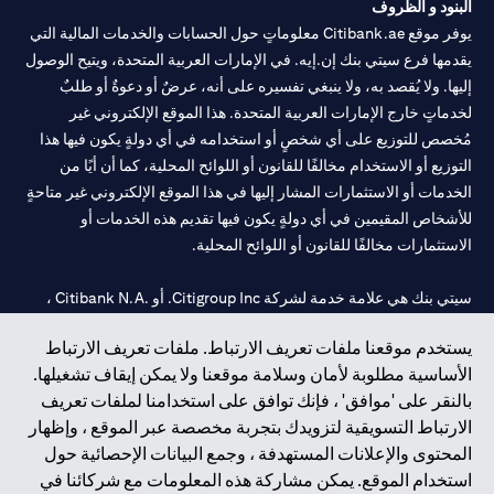
البنود و الظروف
يوفر موقع Citibank.ae معلوماتٍ حول الحسابات والخدمات المالية التي
يقدمها فرع سيتي بنك إن.إيه. في الإمارات العربية المتحدة، ويتيح الوصول
إليها. ولا يُقصد به، ولا ينبغي تفسيره على أنه، عرضٌ أو دعوةٌ أو طلبٌ
لخدماتٍ خارج الإمارات العربية المتحدة. هذا الموقع الإلكتروني غير
مُخصص للتوزيع على أي شخصٍ أو استخدامه في أي دولةٍ يكون فيها هذا
التوزيع أو الاستخدام مخالفًا للقانون أو اللوائح المحلية، كما أن أيًا من
الخدمات أو الاستثمارات المشار إليها في هذا الموقع الإلكتروني غير متاحةٍ
للأشخاص المقيمين في أي دولةٍ يكون فيها تقديم هذه الخدمات أو
الاستثمارات مخالفًا للقانون أو اللوائح المحلية.
سيتي بنك هي علامة خدمة لشركة Citigroup Inc. أو .Citibank N.A ،
مستخدمة ومسجلة في جميع أنحاء العالم.
يستخدم موقعنا ملفات تعريف الارتباط. ملفات تعريف الارتباط
الأساسية مطلوبة لأمان وسلامة موقعنا ولا يمكن إيقاف تشغيلها.
سيتي بنك إن. إيه. الإمارات مسجل لدى مصرف الإمارات المركزي تحت
بالنقر على 'موافق' ، فإنك توافق على استخدامنا لملفات تعريف
أرقام التراخيص 202563 لفرع الوصل في دبي، 531989 لفرع مول
الارتباط التسويقية لتزويدك بتجربة مخصصة عبر الموقع ، وإظهار
الإمارات في دبي، و CN-1002019 لفرع أبوظبي. هاتف: 4000 311 04.
المحتوى والإعلانات المستهدفة ، وجمع البيانات الإحصائية حول
فرع سيتي بنك إن إيه - الإمارات العربية المتحدة مرخص من مصرف
استخدام الموقع. يمكن مشاركة هذه المعلومات مع شركائنا في
الإمارات العربية المتحدة المركزي كفرع لبنك أجنبي.