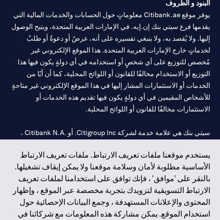
البنود و الظروف
يوفر موقع Citibank.ae معلوماتٍ حول الحسابات والخدمات المالية التي
يقدمها فرع سيتي بنك إن.إيه. في الإمارات العربية المتحدة، ويتيح الوصول
إليها. ولا يُقصد به، ولا ينبغي تفسيره على أنه، عرضٌ أو دعوةٌ أو طلبٌ
لخدماتٍ خارج الإمارات العربية المتحدة. هذا الموقع الإلكتروني غير
مُخصص للتوزيع على أي شخصٍ أو استخدامه في أي دولةٍ يكون فيها هذا
التوزيع أو الاستخدام مخالفًا للقانون أو اللوائح المحلية، كما أن أيًا من
الخدمات أو الاستثمارات المشار إليها في هذا الموقع الإلكتروني غير متاحةٍ
للأشخاص المقيمين في أي دولةٍ يكون فيها تقديم هذه الخدمات أو
الاستثمارات مخالفًا للقانون أو اللوائح المحلية.
سيتي بنك هي علامة خدمة لشركة Citigroup Inc. أو .Citibank N.A ،
مستخدمة ومسجلة في جميع أنحاء العالم.
يستخدم موقعنا ملفات تعريف الارتباط. ملفات تعريف الارتباط
الأساسية مطلوبة لأمان وسلامة موقعنا ولا يمكن إيقاف تشغيلها.
سيتي بنك إن. إيه. الإمارات مسجل لدى مصرف الإمارات المركزي تحت
بالنقر على 'موافق' ، فإنك توافق على استخدامنا لملفات تعريف
أرقام التراخيص 202563 لفرع الوصل في دبي، 531989 لفرع مول
الارتباط التسويقية لتزويدك بتجربة مخصصة عبر الموقع ، وإظهار
الإمارات في دبي، و
CN-1002019
لفرع أبوظبي. هاتف: 4000 311 04.
المحتوى والإعلانات المستهدفة ، وجمع البيانات الإحصائية حول
فرع سيتي بنك إن إيه - الإمارات العربية المتحدة مرخص من مصرف
استخدام الموقع. يمكن مشاركة هذه المعلومات مع شركائنا في
الإمارات العربية المتحدة المركزي كفرع لبنك أجنبي.