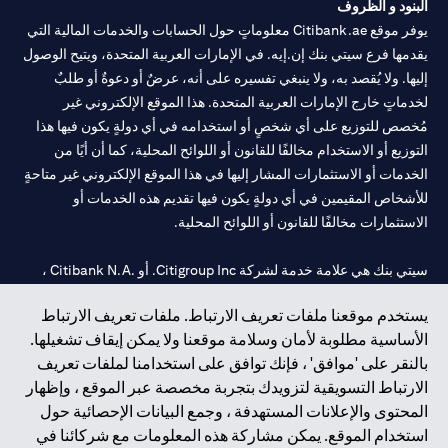
البنود و الظروف
يوفر موقع Citibank.ae معلوماتٍ حول الحسابات والخدمات المالية التي
يقدمها فرع سيتي بنك إن.إيه. في الإمارات العربية المتحدة، ويتيح الوصول
إليها. ولا يُقصد به، ولا ينبغي تفسيره على أنه، عرضٌ أو دعوةٌ أو طلبٌ
لخدماتٍ خارج الإمارات العربية المتحدة. هذا الموقع الإلكتروني غير
مُخصص للتوزيع على أي شخصٍ أو استخدامه في أي دولةٍ يكون فيها هذا
التوزيع أو الاستخدام مخالفًا للقانون أو اللوائح المحلية، كما أن أيًا من
الخدمات أو الاستثمارات المشار إليها في هذا الموقع الإلكتروني غير متاحةٍ
للأشخاص المقيمين في أي دولةٍ يكون فيها تقديم هذه الخدمات أو
الاستثمارات مخالفًا للقانون أو اللوائح المحلية.
سيتي بنك هي علامة خدمة لشركة Citigroup Inc. أو .Citibank N.A ،
مستخدمة ومسجلة في جميع أنحاء العالم.
يستخدم موقعنا ملفات تعريف الارتباط. ملفات تعريف الارتباط
الأساسية مطلوبة لأمان وسلامة موقعنا ولا يمكن إيقاف تشغيلها.
سيتي بنك إن. إيه. الإمارات مسجل لدى مصرف الإمارات المركزي تحت
بالنقر على 'موافق' ، فإنك توافق على استخدامنا لملفات تعريف
أرقام التراخيص 202563 لفرع الوصل في دبي، 531989 لفرع مول
الارتباط التسويقية لتزويدك بتجربة مخصصة عبر الموقع ، وإظهار
الإمارات في دبي، و CN-1002019 لفرع أبوظبي. هاتف: 4000 311 04.
المحتوى والإعلانات المستهدفة ، وجمع البيانات الإحصائية حول
فرع سيتي بنك إن إيه - الإمارات العربية المتحدة مرخص من مصرف
استخدام الموقع. يمكن مشاركة هذه المعلومات مع شركائنا في
الإمارات العربية المتحدة المركزي كفرع لبنك أجنبي.