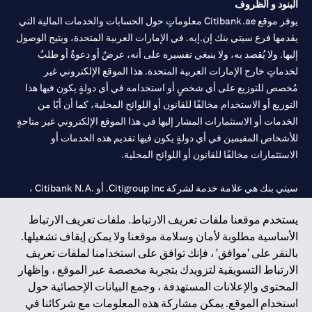
البنود و الظروف
يوفر موقع Citibank.ae معلوماتٍ حول الحسابات والخدمات المالية التي
يقدمها فرع سيتي بنك إن.إيه. في الإمارات العربية المتحدة، ويتيح الوصول
إليها. ولا يُقصد به، ولا ينبغي تفسيره على أنه، عرضٌ أو دعوةٌ أو طلبٌ
لخدماتٍ خارج الإمارات العربية المتحدة. هذا الموقع الإلكتروني غير
مُخصص للتوزيع على أي شخصٍ أو استخدامه في أي دولةٍ يكون فيها هذا
التوزيع أو الاستخدام مخالفًا للقانون أو اللوائح المحلية، كما أن أيًا من
الخدمات أو الاستثمارات المشار إليها في هذا الموقع الإلكتروني غير متاحةٍ
للأشخاص المقيمين في أي دولةٍ يكون فيها تقديم هذه الخدمات أو
الاستثمارات مخالفًا للقانون أو اللوائح المحلية.
سيتي بنك هي علامة خدمة لشركة Citigroup Inc. أو .Citibank N.A ،
مستخدمة ومسجلة في جميع أنحاء العالم.
يستخدم موقعنا ملفات تعريف الارتباط. ملفات تعريف الارتباط
الأساسية مطلوبة لأمان وسلامة موقعنا ولا يمكن إيقاف تشغيلها.
سيتي بنك إن. إيه. الإمارات مسجل لدى مصرف الإمارات المركزي تحت
بالنقر على 'موافق' ، فإنك توافق على استخدامنا لملفات تعريف
أرقام التراخيص 202563 لفرع الوصل في دبي، 531989 لفرع مول
الارتباط التسويقية لتزويدك بتجربة مخصصة عبر الموقع ، وإظهار
الإمارات في دبي، و
CN-1002019
لفرع أبوظبي. هاتف: 4000 311 04.
المحتوى والإعلانات المستهدفة ، وجمع البيانات الإحصائية حول
فرع سيتي بنك إن إيه - الإمارات العربية المتحدة مرخص من مصرف
استخدام الموقع. يمكن مشاركة هذه المعلومات مع شركائنا في
الإمارات العربية المتحدة المركزي كفرع لبنك أجنبي.