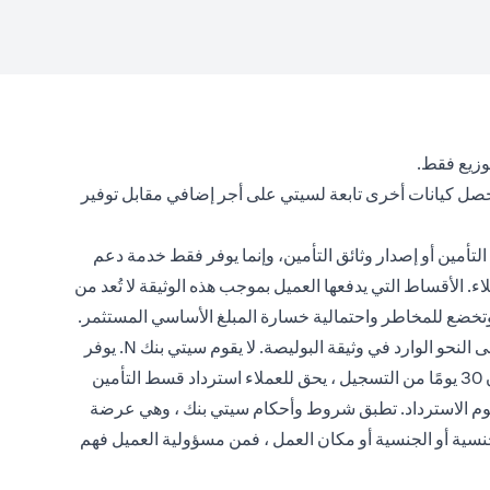
توزيع فقط.
تحصل كيانات أخرى تابعة لسيتي على أجر إضافي مقابل توفير
لتأمين أو إصدار وثائق التأمين، وإنما يوفر فقط خدمة دعم
. الأقساط التي يدفعها العميل بموجب هذه الوثيقة لا تُعد من
، وتخضع للمخاطر واحتمالية خسارة المبلغ الأساسي المستثمر.
تعتبر منتجات التأمين اختيارية ، ومكتوبة من قبل شركات التأمين ، وتخضع للاستثناءات ، والشروط والأحكام ، ومتطلبات الاكتتاب الطبي على النحو الوارد في وثيقة البوليصة. لا يقوم سيتي بنك N. يوفر
سيتي بنك N.A منتجات التأمين ويوفر دعم العملاء من خلال تلقي المدفوعات وإرسالها إلى شركة التأمين. إذا تم إلغاء السياسات في غضون 30 يومًا من التسجيل ، يحق للعملاء استرداد قسط التأمين
سترداد المعمول بها بعد خصم رسوم الاسترداد. تطبق شروط وأحكام سيتي بنك ، وهي عرضة
الجنسية أو الجنسية أو مكان العمل ، فمن مسؤولية العميل فهم