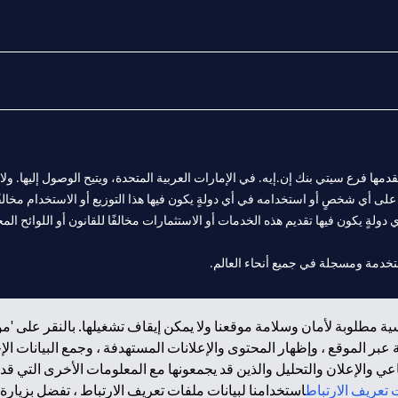
المالية التي يقدمها فرع سيتي بنك إن.إيه. في الإمارات العربية المتحدة، ويتيح الوصول إليه
لى أي شخصٍ أو استخدامه في أي دولةٍ يكون فيها هذا التوزيع أو الاستخدام مخالفًا ل
ولةٍ يكون فيها تقديم هذه الخدمات أو الاستثمارات مخالفًا للقانون أو اللوائح المح
 مول الإمارات في دبي، و
ة مطلوبة لأمان وسلامة موقعنا ولا يمكن إيقاف تشغيلها. بالنقر على 'مو
ت العربية المتحدة المركزي كفرع لبنك أجنبي.
بر الموقع ، وإظهار المحتوى والإعلانات المستهدفة ، وجمع البيانات ال
 والإعلان والتحليل والذين قد يجمعونها مع المعلومات الأخرى التي قدم
تعريف الارتباط
استخدامنا لبيانات ملفات تعريف الارتباط ، تفضل بزيارة.