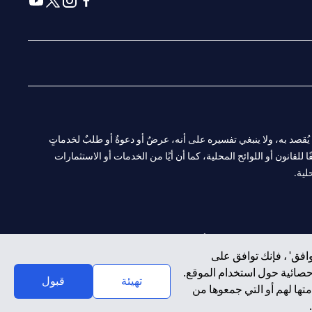
(opens in a new tab)
(opens in a new tab)
(opens in a new tab)
(opens in a new tab)
ا. ولا يُقصد به، ولا ينبغي تفسيره على أنه، عرضٌ أو دعوةٌ أو طلبٌ لخدماتٍ
لقانون أو اللوائح المحلية، كما أن أيًا من الخدمات أو الاستثمارات
لية.
CN-1002019
لفرع أبوظبي. هاتف: 4000 311 04.
افق' ، فإنك توافق على
إحصائية حول استخدام الموقع.
سيتي بنك إن إيه الإمارات العربية المتحدة مرخص من هيئة الأوراق المالية والسلع في الإمارات العربية المتحدة ("SCA") للقيام بالنشاط المالي لـ أ) الاستشارات المالية والتعريف والترويج بموجب ترخيص رقم 20200000097 ب)
تهيئة
قبول
تها لهم أو التي جمعوها من