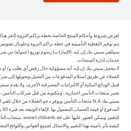
(opens in a new tab)
لعرض شروط وأحكام المنتج الخاصة بخطة تراكم الثروة (
انقر هنا
)
يتم توفير التغطية التأمينية في خطة تراكم الثروة وجلوبال تشويس 
سيتلقى سيتي بنك إن. إيه. (الإمارات) رسوم توزيع (عمولة) من شر
خدمات إدارة المنتجات.
لا يتحمل سيتي بنك إن.إيه. أية مسؤولية حال رفض أي طلب و/ أو مطا
العملاء عن طريق استلام المدفوعات من العميل وتحويلها إلى شركة زي
قبيل الودائع البنكية أو الالتزامات المصرفية الأخرى، ولا يقدم س
ال
(opens in a new tab)
للتغيير ويمكن العثور عليها على
www1.citibank.ae
. منتجات التأ
كيفية تأثر تأمينه بهذا التغيير والامتثال لجميع القوانين واللوائح المع