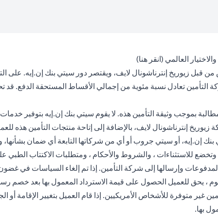
(opens in a new tab)
 والاختيار العالمي (
انقر هنا
)
من قبل زيوريخ إنترناشونال لايف، ويقتصر دور سيتي بنك إن.إيه. على ال
كة التأمين تعادل نسبة مئوية من إجمالي الأقساط المستحقة الدفع. قد 
لبة بموجب وثيقة التأمين هذه. لا يقوم سيتي بنك إن.إيه بتوفير خدمات ا
وريخ إنترناشونال لايف، بالإضافة إلى إتاحة منتجات التأمين هذه للعملاء
يتي بنك إن.إيه، أو سيتي جروب أو أي من شركاتها التابعة أي ضمان بشأنها
مدفوع أو قيمة الحساب المعمول بها. لإلغاء الوثيقة بعد فترة 30 يوم ، يحق للعميل الحصول على قيمة الا
مين غير متوفرة للأشخاص الأمريكيين. إذا قام العميل بتغيير الإقامة أو 
مول بها.