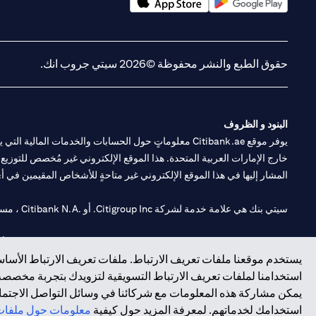
(opens in a new tab)
(opens in a new tab)
حقوق الطبع والنشر محفوظة ©2026 سيتي جروب انك.
البنود و الظروف
يوفر موقع Citibank.ae معلوماتٍ حول الحسابات والخدمات 
خارج الإمارات العربية المتحدة. هذا الموقع الإلكتروني غير مُخصص للتوزيع ع
المشار إليها في هذا الموقع الإلكتروني غير متاحةٍ للأشخاص المقيمين في أي د
سيتي بنك هي علامة خدمة لشركة Citigroup Inc. أو .Citibank N.A ، مستخدمة ومسجلة في جميع أنحاء العالم.
سيتي بنك إن. إيه. الإمارات مسجل لدى مصرف الإمارات المركزي تحت أرقام التراخيص 202563 لفرع الوصل في دبي، 531989 لفرع
يستخدم موقعنا ملفات تعريف الارتباط. ملفات تعريف الارتباط الأساسي
فرع سيتي بنك إن إيه - الإمارات العربية المتحدة مرخص من مصرف الإمارا
استخدامنا لملفات تعريف الارتباط التسويقية لتزويدك بتجربة مخصصة ع
يمكن مشاركة هذه المعلومات مع شركائنا في وسائل التواصل الاجتماعي
وسيط تداول في الأسواق الدولية بموجب ترخيص رقم 20200000198 ج) إدارة المحافظ بموجب ترخيص رقم 20200000240 د) الحفظ بموجب ترخيص رقم 602003.
استخدامك لخدماتهم. لمعرفة المزيد حول كيفية
معلومات حول ملفات 
حقوق الطبع والنشر محفوظة ©2026 سيتي جروب انك.