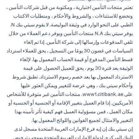
تعتبر منتجات التأمين اختيارية ، ومكتوبة من قبل شركات التأمين ،
وتخضع للاستثناءات ، والشروط والأحكام ، ومتطلبات الاكتتاب
الطبي على النحو الوارد في وثيقة البوليصة. لا يقوم سيتي بنك N.
يوفر سيتي بنك N.A منتجات التأمين ويوفر دعم العملاء من خلال
تلقي المدفوعات وإرسالها إلى شركة التأمين. إذا تم إلغاء
السياسات في غضون 30 يومًا من التسجيل ، يحق للعملاء استرداد
قسط التأمين المدفوع أو قيمة الحساب المعمول بها. لإلغاء
الوثيقة بعد فترة 30 يوم ، يحق للعميل الحصول على قيمة
الاسترداد المعمول بها بعد خصم رسوم الاسترداد. تطبق شروط
وأحكام سيتي بنك ، وهي عرضة للتغيير ويمكن العثور عليها
opens in a new tab
على
www1.citibank.ae
. منتجات التأمين غير متوفرة للأشخاص
الأمريكيين. إذا قام العميل بتغيير الإقامة أو الجنسية أو الجنسية أو
مكان العمل ، فمن مسؤولية العميل فهم كيفية تأثر تأمينه بهذا
التغيير والامتثال لجميع القوانين واللوائح المعمول بها.
إن سيتي بنك إن إيه فرع الإمارات العربية المتحدة مسجل لدى
البنك المركزي لدولة الإمارات العربية المتحدة بموجب ترخيص