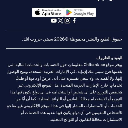
opens in a new tab
opens in a new tab
opens in a new tab
opens in a new tab
opens in a new tab
opens in a new tab
حقوق الطبع والنشر محفوظة ©2026 سيتي جروب انك.
البنود و الظروف
يوفر موقع Citibank.ae معلوماتٍ حول الحسابات والخدمات المالية التي
يقدمها فرع سيتي بنك إن.إيه. في الإمارات العربية المتحدة، ويتيح الوصول
إليها. ولا يُقصد به، ولا ينبغي تفسيره على أنه، عرضٌ أو دعوةٌ أو طلبٌ
لخدماتٍ خارج الإمارات العربية المتحدة. هذا الموقع الإلكتروني غير
مُخصص للتوزيع على أي شخصٍ أو استخدامه في أي دولةٍ يكون فيها هذا
التوزيع أو الاستخدام مخالفًا للقانون أو اللوائح المحلية، كما أن أيًا من
الخدمات أو الاستثمارات المشار إليها في هذا الموقع الإلكتروني غير متاحةٍ
للأشخاص المقيمين في أي دولةٍ يكون فيها تقديم هذه الخدمات أو
الاستثمارات مخالفًا للقانون أو اللوائح المحلية.