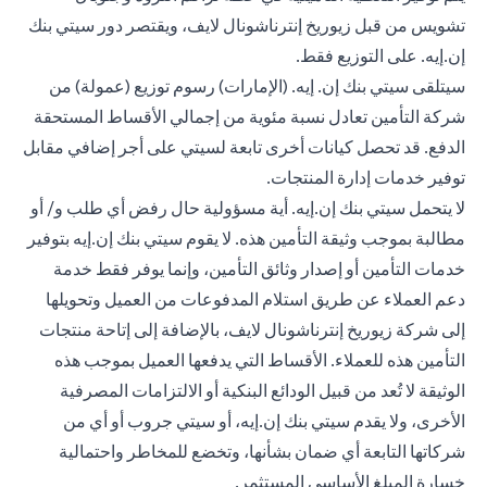
تشويس من قبل زيوريخ إنترناشونال لايف، ويقتصر دور سيتي بنك
إن.إيه. على التوزيع فقط.
سيتلقى سيتي بنك إن. إيه. (الإمارات) رسوم توزيع (عمولة) من
شركة التأمين تعادل نسبة مئوية من إجمالي الأقساط المستحقة
الدفع. قد تحصل كيانات أخرى تابعة لسيتي على أجر إضافي مقابل
توفير خدمات إدارة المنتجات.
لا يتحمل سيتي بنك إن.إيه. أية مسؤولية حال رفض أي طلب و/ أو
مطالبة بموجب وثيقة التأمين هذه. لا يقوم سيتي بنك إن.إيه بتوفير
خدمات التأمين أو إصدار وثائق التأمين، وإنما يوفر فقط خدمة
دعم العملاء عن طريق استلام المدفوعات من العميل وتحويلها
إلى شركة زيوريخ إنترناشونال لايف، بالإضافة إلى إتاحة منتجات
التأمين هذه للعملاء. الأقساط التي يدفعها العميل بموجب هذه
الوثيقة لا تُعد من قبيل الودائع البنكية أو الالتزامات المصرفية
الأخرى، ولا يقدم سيتي بنك إن.إيه، أو سيتي جروب أو أي من
شركاتها التابعة أي ضمان بشأنها، وتخضع للمخاطر واحتمالية
خسارة المبلغ الأساسي المستثمر.