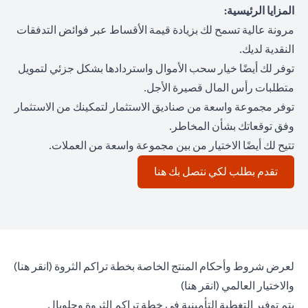
المزايا الرئيسية:
مرونة عالية تسمح لك بزيادة قيمة الأقساط عبر فوائض التدفقات
النقدية لديك.
توفر لك أيضًا خيار سحب الأموال واستردادها بشكل جزئي لتمويل
متطلبات رأس المال قصيرة الأجل.
توفر مجموعة واسعة من صناديق الاستثمار لتمكينك من الاستثمار
وفق توقعاتك بشأن المخاطر.
تتيح لك أيضًا الاختيار من بين مجموعة واسعة من العملات.
opens in a new tab
تقدم بطلب لكي نتصل بك هنا
 tab
لعرض شروط وأحكام المنتج الخاصة بخطة تراكم الثروة (
انقر هنا
)
opens in a new tab
والاختيار العالمي (
انقر هنا
)
يتم توفير التغطية التأمينية في خطة تراكم الثروة وجلوبال