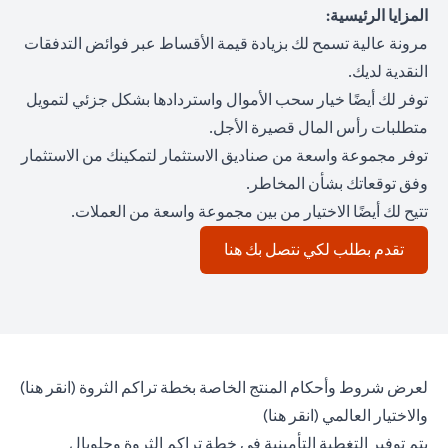
المزايا الرئيسية:
مرونة عالية تسمح لك بزيادة قيمة الأقساط عبر فوائض التدفقات
النقدية لديك.
توفر لك أيضًا خيار سحب الأموال واستردادها بشكل جزئي لتمويل
متطلبات رأس المال قصيرة الأجل.
توفر مجموعة واسعة من صناديق الاستثمار لتمكينك من الاستثمار
وفق توقعاتك بشأن المخاطر.
تتيح لك أيضًا الاختيار من بين مجموعة واسعة من العملات.
(opens in a new tab)
تقدم بطلب لكي نتصل بك هنا
(opens in a new tab)
لعرض شروط وأحكام المنتج الخاصة بخطة تراكم الثروة (
انقر هنا
)
(opens in a new tab)
والاختيار العالمي (
انقر هنا
)
يتم توفير التغطية التأمينية في خطة تراكم الثروة وجلوبال