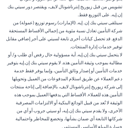
تشويس من قبل زيوريخ إنترناشونال لايف، ويقتصر دور سيتي بنك
إن.إيه. على التوزيع فقط.
سيتلقى سيتي بنك إن. إيه. (الإمارات) رسوم توزيع (عمولة) من
شركة التأمين تعادل نسبة مئوية من إجمالي الأقساط المستحقة
الدفع. قد تحصل كيانات أخرى تابعة لسيتي على أجر إضافي مقابل
توفير خدمات إدارة المنتجات.
لا يتحمل سيتي بنك إن.إيه. أية مسؤولية حال رفض أي طلب و/ أو
مطالبة بموجب وثيقة التأمين هذه. لا يقوم سيتي بنك إن.إيه بتوفير
خدمات التأمين أو إصدار وثائق التأمين، وإنما يوفر فقط خدمة
دعم العملاء عن طريق استلام المدفوعات من العميل وتحويلها
إلى شركة زيوريخ إنترناشونال لايف، بالإضافة إلى إتاحة منتجات
التأمين هذه للعملاء. الأقساط التي يدفعها العميل بموجب هذه
الوثيقة لا تُعد من قبيل الودائع البنكية أو الالتزامات المصرفية
الأخرى، ولا يقدم سيتي بنك إن.إيه، أو سيتي جروب أو أي من
شركاتها التابعة أي ضمان بشأنها، وتخضع للمخاطر واحتمالية
خسارة المبلغ الأساسي المستثمر.