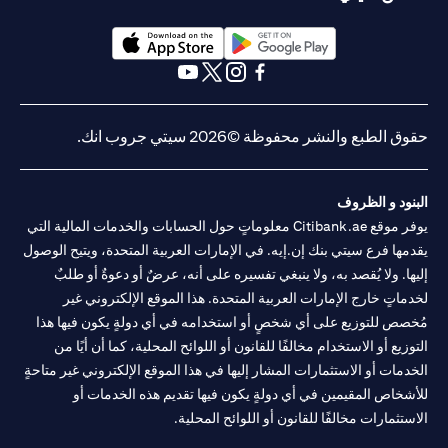
(opens in a new tab)
(opens in a new tab)
(opens in a new tab)
(opens in a new tab)
(opens in a new tab)
(opens in a new tab)
حقوق الطبع والنشر محفوظة ©2026 سيتي جروب انك.
البنود و الظروف
يوفر موقع Citibank.ae معلوماتٍ حول الحسابات والخدمات المالية التي
يقدمها فرع سيتي بنك إن.إيه. في الإمارات العربية المتحدة، ويتيح الوصول
إليها. ولا يُقصد به، ولا ينبغي تفسيره على أنه، عرضٌ أو دعوةٌ أو طلبٌ
لخدماتٍ خارج الإمارات العربية المتحدة. هذا الموقع الإلكتروني غير
مُخصص للتوزيع على أي شخصٍ أو استخدامه في أي دولةٍ يكون فيها هذا
التوزيع أو الاستخدام مخالفًا للقانون أو اللوائح المحلية، كما أن أيًا من
الخدمات أو الاستثمارات المشار إليها في هذا الموقع الإلكتروني غير متاحةٍ
للأشخاص المقيمين في أي دولةٍ يكون فيها تقديم هذه الخدمات أو
الاستثمارات مخالفًا للقانون أو اللوائح المحلية.