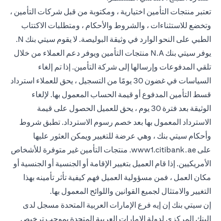
تعتبر منتجات التأمين اختيارية ، ومكتوبة من قبل شركات التأمين ،
وتخضع للاستثناءات ، والشروط والأحكام ، ومتطلبات الاكتتاب
الطبي على النحو الوارد في وثيقة البوليصة. لا يقوم سيتي بنك N.
يوفر سيتي بنك N.A منتجات التأمين ويوفر دعم العملاء من خلال
تلقي المدفوعات وإرسالها إلى شركة التأمين. إذا تم إلغاء
السياسات في غضون 30 يومًا من التسجيل ، يحق للعملاء استرداد
قسط التأمين المدفوع أو قيمة الحساب المعمول بها. لإلغاء
الوثيقة بعد فترة 30 يوم ، يحق للعميل الحصول على قيمة
الاسترداد المعمول بها بعد خصم رسوم الاسترداد. تطبق شروط
وأحكام سيتي بنك ، وهي عرضة للتغيير ويمكن العثور عليها
(opens in a new tab)
على
www1.citibank.ae
. منتجات التأمين غير متوفرة للأشخاص
الأمريكيين. إذا قام العميل بتغيير الإقامة أو الجنسية أو الجنسية أو
مكان العمل ، فمن مسؤولية العميل فهم كيفية تأثر تأمينه بهذا
التغيير والامتثال لجميع القوانين واللوائح المعمول بها.
إن سيتي بنك إن إيه فرع الإمارات العربية المتحدة مسجل لدى
البنك المركزي لدولة الإمارات العربية المتحدة بموجب ترخيص